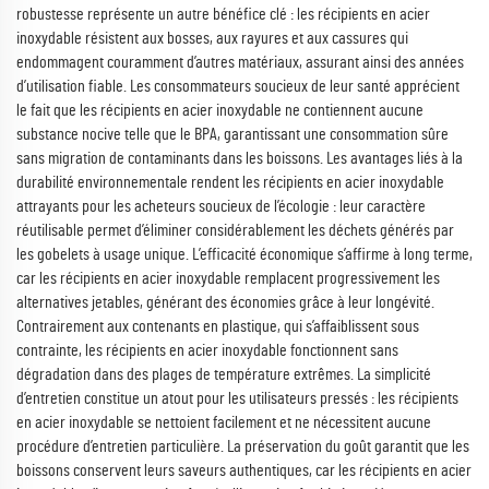
robustesse représente un autre bénéfice clé : les récipients en acier
inoxydable résistent aux bosses, aux rayures et aux cassures qui
endommagent couramment d’autres matériaux, assurant ainsi des années
d’utilisation fiable. Les consommateurs soucieux de leur santé apprécient
le fait que les récipients en acier inoxydable ne contiennent aucune
substance nocive telle que le BPA, garantissant une consommation sûre
sans migration de contaminants dans les boissons. Les avantages liés à la
durabilité environnementale rendent les récipients en acier inoxydable
attrayants pour les acheteurs soucieux de l’écologie : leur caractère
réutilisable permet d’éliminer considérablement les déchets générés par
les gobelets à usage unique. L’efficacité économique s’affirme à long terme,
car les récipients en acier inoxydable remplacent progressivement les
alternatives jetables, générant des économies grâce à leur longévité.
Contrairement aux contenants en plastique, qui s’affaiblissent sous
contrainte, les récipients en acier inoxydable fonctionnent sans
dégradation dans des plages de température extrêmes. La simplicité
d’entretien constitue un atout pour les utilisateurs pressés : les récipients
en acier inoxydable se nettoient facilement et ne nécessitent aucune
procédure d’entretien particulière. La préservation du goût garantit que les
boissons conservent leurs saveurs authentiques, car les récipients en acier