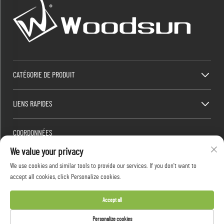
CATÉGORIE DE PRODUIT
LIENS RAPIDES
COORDONNÉES
We value your privacy
Factory/Office add : Zone industrielle Dawang, ville de Heshan (au sud de l'autoroute
nationale 325), Yangjiang, Guangdong, Chine
We use cookies and similar tools to provide our services. If you don't want to
E-mail :
[email protected]
accept all cookies, click Personalize cookies.
Tél. :
+86-13376626036
Accept all
Copyright © 2026 Guangdong Woodsun Housewares Co., Ltd. Tous droits réservés -
Politique
Personalize cookies