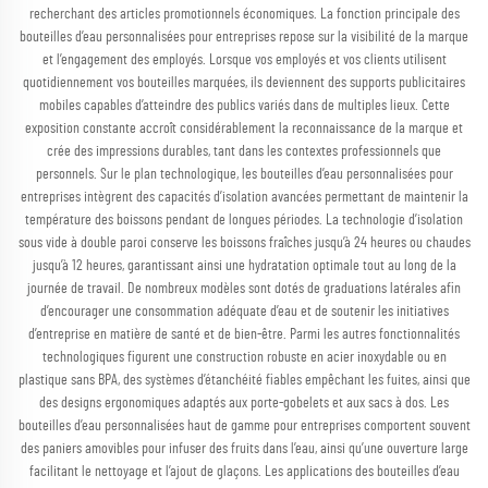
recherchant des articles promotionnels économiques. La fonction principale des
bouteilles d’eau personnalisées pour entreprises repose sur la visibilité de la marque
et l’engagement des employés. Lorsque vos employés et vos clients utilisent
quotidiennement vos bouteilles marquées, ils deviennent des supports publicitaires
mobiles capables d’atteindre des publics variés dans de multiples lieux. Cette
exposition constante accroît considérablement la reconnaissance de la marque et
crée des impressions durables, tant dans les contextes professionnels que
personnels. Sur le plan technologique, les bouteilles d’eau personnalisées pour
entreprises intègrent des capacités d’isolation avancées permettant de maintenir la
température des boissons pendant de longues périodes. La technologie d’isolation
sous vide à double paroi conserve les boissons fraîches jusqu’à 24 heures ou chaudes
jusqu’à 12 heures, garantissant ainsi une hydratation optimale tout au long de la
journée de travail. De nombreux modèles sont dotés de graduations latérales afin
d’encourager une consommation adéquate d’eau et de soutenir les initiatives
d’entreprise en matière de santé et de bien-être. Parmi les autres fonctionnalités
technologiques figurent une construction robuste en acier inoxydable ou en
plastique sans BPA, des systèmes d’étanchéité fiables empêchant les fuites, ainsi que
des designs ergonomiques adaptés aux porte-gobelets et aux sacs à dos. Les
bouteilles d’eau personnalisées haut de gamme pour entreprises comportent souvent
des paniers amovibles pour infuser des fruits dans l’eau, ainsi qu’une ouverture large
facilitant le nettoyage et l’ajout de glaçons. Les applications des bouteilles d’eau