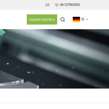
+86-13376626036
Angebot anfordern
DE