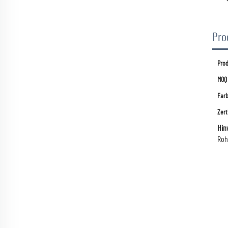
Pro
Pro
MOQ
Far
Zert
Hin
Roh