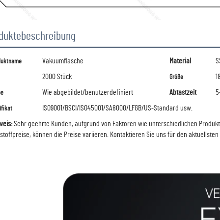
duktebeschreibung
Vakuumflasche
Material
S
duktname
2000 Stück
1
Größe
Wie abgebildet/benutzerdefiniert
Abtastzeit
5
be
ISO9001/BSCI/ISO45001/SA8000/LFGB/US-Standard usw.
ifikat
weis:
Sehr geehrte Kunden, aufgrund von Faktoren wie unterschiedlichen Produ
stoffpreise, können die Preise variieren.
Kontaktieren Sie uns für den aktuellsten 