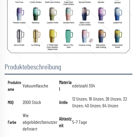
Produktebeschreibung
Materia
Produktn
Vakuumflasche
edelstahl 304
l
ame
12 Unzen, 18 Unzen, 26 Unzen, 32
2000 Stück
MOQ
Größe
Unzen, 40 Unzen, 64 Unzen
Wie
Abtastz
abgebildet/benutzer
5-7 Tage
Farbe
eit
definiert