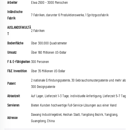
Arbeiter
Etwa 2500 - 3000 Menschen
Inländische
7 Fabriken, darunter 6 Produktionswerke, 1 Spritzgussfabrik
Fabrik
AUSLANDSFAKULTÄ
2 Fabriken
T
Bodenfläche
Über 300.000 Quadratmeter
Umsatz
Über 160 Millionen US-Dollar
F & E-Fähigkeiten
300 Personen
F&E Investition
Über 35 Millionen US-Dollar
2 nationale Erfindungspatente, 30 Gebrauchsmusterpatente und mehr als
Patent
300 Designpatente
Abtastzeit
Auf Lager, Lieferzeit 1–3 Tage; individuelle Anfertigung, Lieferzeit 5–7 Tage
Servieren
Bieten Kunden hochwertige Full-Service-Lösungen aus einer Hand
Dawang Industriegebiet, Heshan Stadt, Yangdong Bezirk, Yangjiang,
Adresse
Guangdong, China