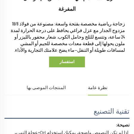
المفرغة
زجاجة رياضية مخصصة بفتحة واسعة: مصنوعة من فولاذ 18/8
مزدوج الجدار مع عزل فراغي يحافظ على درجة الحرارة لمدة
24 ساعة، وتتسع للثلج وحامل الكوب. شعار محفور بالليزر أو
ملون يحولها إلى قطعة معدات مخصصة للجيم أو المشي
لمسافات طويلة أو التنقل—ماء يضخ علامتك التجارية والأداء.
استفسار
نظرة عامة
المنتجات الموصى بها
تقنية التصنيع
نصيحة: 
إذا لم تكن النصوص واضحة، يمكنك استخدام Ctrl+عجلة التمرير 