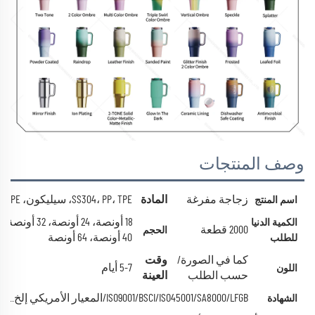
وصف المنتجات
زجاجة مفرغة
المادة
SS304، PP، TPE، سيليكون، PE
اسم المنتج
18 أونصة، 24 أونصة، 32 أونصة،
الكمية الدنيا
2000 قطعة
الحجم
40 أونصة، 64 أونصة
للطلب
كما في الصورة/
وقت
5-7 أيام
اللون
حسب الطلب
العينة
ISO9001/BSCI/ISO45001/SA8000/LFGB/المعيار الأمريكي إلخ...
الشهادة