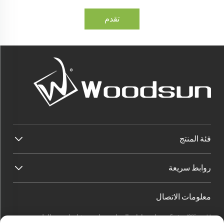
تقدم
فئة المنتج
روابط سريعة
معلومات الاتصال
Factory/Office add : منطقة داوانغ الصناعية، بلدة هيشان (جنوب الطريق