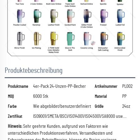
Produktebeschreibung
4er-Pack 24-Unzen-PP-Becher
PL002
Produktname
Artikelnummer
6000 Stk
PP
MOQ
Material
Wie abgebildet/benutzerdefiniert
24oz
Farbe
Größe
ISO9001/SMETA/BSCI/ISO14001/ISO45001/SA8000 usw....
Zertifikat
Hinweis:
Sehr geehrte Kunden, aufgrund von Faktoren wie
unterschiedlichen Produktionsverfahren, Versandkosten und
Schwankungen der Rohstoffpreise, können die Preise variieren.