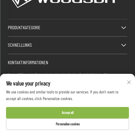
PRODUKTKATEGORIE
SCHNELLLINKS
KONTAKTINFORMATIONEN
Factory/Office add : Dawang Industriegebiet, Heshan Stadt (südlich der China
We value your privacy
Nationalstraße 325), Yangjiang, Guangdong, China
E-Mail:
[email protected]
We use cookies and similar tools to provide our services. If you don't want to
Tel:
+86-13376626036
accept all cookies, click Personalize cookies.
Accept all
Copyright © 2026 Guangdong Woodsun Housewares Co., Ltd. Alle Rechte vorbehalten -
Personalize cookies
Datenschutzrichtlinie