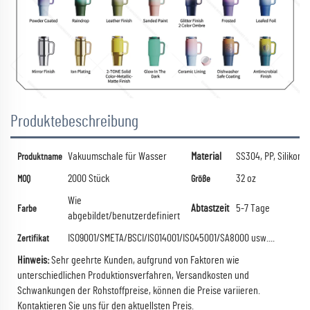
Produktebeschreibung
Vakuumschale für Wasser
Material
SS304, PP, Silikon
Produktname
2000 Stück
32 oz
MOQ
Größe
Wie
Abtastzeit
5-7 Tage
Farbe
abgebildet/benutzerdefiniert
ISO9001/SMETA/BSCI/ISO14001/ISO45001/SA8000 usw....
Zertifikat
Hinweis:
Sehr geehrte Kunden, aufgrund von Faktoren wie
unterschiedlichen Produktionsverfahren, Versandkosten und
Schwankungen der Rohstoffpreise, können die Preise variieren.
Kontaktieren Sie uns für den aktuellsten Preis.