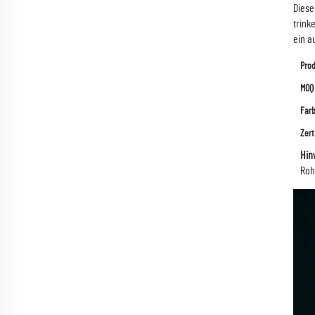
Diese
trink
ein a
Pro
MOQ
Far
Zert
Hin
Roh