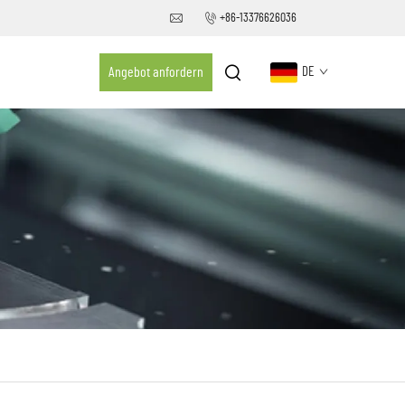
+86-13376626036
Angebot anfordern
DE