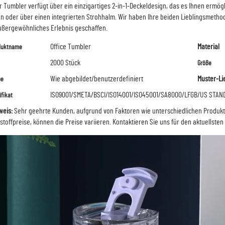
r Tumbler verfügt über ein einzigartiges 2-in-1-Deckeldesign, das es Ihnen ermög
en oder über einen integrierten Strohhalm. Wir haben Ihre beiden Lieblingsmetho
ußergewöhnliches Erlebnis geschaffen.
Office Tumbler
Material
duktname
2000 Stück
Größe
Wie abgebildet/benutzerdefiniert
Muster-Li
be
ISO9001/SMETA/BSCI/ISO14001/ISO45001/SA8000/LFGB/US STAND
ifikat
weis:
Sehr geehrte Kunden, aufgrund von Faktoren wie unterschiedlichen Produ
stoffpreise, können die Preise variieren.
Kontaktieren Sie uns für den aktuellsten 