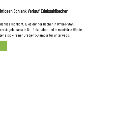
tideen Schlank Verlauf Edelstahlbecher
hlankes Highlight: 18 oz dünner Becher in Ombré-Stahl.
ersiegelt, passt in Getränkehalter und in manikürte Hände.
tzer eisig – reiner Gradient-Glamour für unterwegs.