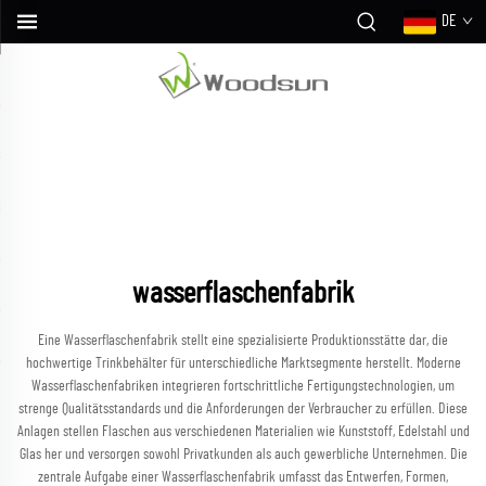
DE
wasserflaschenfabrik
Eine Wasserflaschenfabrik stellt eine spezialisierte Produktionsstätte dar, die
hochwertige Trinkbehälter für unterschiedliche Marktsegmente herstellt. Moderne
Wasserflaschenfabriken integrieren fortschrittliche Fertigungstechnologien, um
strenge Qualitätsstandards und die Anforderungen der Verbraucher zu erfüllen. Diese
Anlagen stellen Flaschen aus verschiedenen Materialien wie Kunststoff, Edelstahl und
Glas her und versorgen sowohl Privatkunden als auch gewerbliche Unternehmen. Die
zentrale Aufgabe einer Wasserflaschenfabrik umfasst das Entwerfen, Formen,