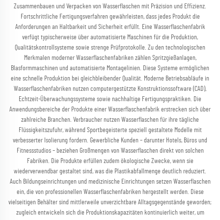
Zusammenbauen und Verpacken von Wasserflaschen mit Präzision und Effizienz.
Fortschrittliche Fertigungsverfahren gewährleisten, dass jedes Produkt die
Anforderungen an Haltbarkeit und Sicherheit erfüllt. Eine Wasserflaschenfabrik
verfügt typischerweise über automatisierte Maschinen für die Produktion,
Qualitätskontrollsysteme sowie strenge Prüfprotokolle. Zu den technologischen
Merkmalen moderner Wasserflaschenfabriken zählen Spritzgießanlagen,
Blasformmaschinen und automatisierte Montagelinien. Diese Systeme ermöglichen
eine schnelle Produktion bei gleichbleibender Qualität. Moderne Betriebsabläufe in
Wasserflaschenfabriken nutzen computergestützte Konstruktionssoftware (CAD),
Echtzeit-Überwachungssysteme sowie nachhaltige Fertigungspraktiken. Die
Anwendungsbereiche der Produkte einer Wasserflaschenfabrik erstrecken sich über
zahlreiche Branchen. Verbraucher nutzen Wasserflaschen für ihre tägliche
Flüssigkeitszufuhr, während Sportbegeisterte speziell gestaltete Modelle mit
verbesserter Isolierung fordern. Gewerbliche Kunden – darunter Hotels, Büros und
Fitnessstudios – beziehen Großmengen von Wasserflaschen direkt von solchen
Fabriken. Die Produkte erfüllen zudem ökologische Zwecke, wenn sie
wiederverwendbar gestaltet sind, was die Plastikabfallmenge deutlich reduziert.
Auch Bildungseinrichtungen und medizinische Einrichtungen setzen Wasserflaschen
ein, die von professionellen Wasserflaschenfabriken hergestellt werden. Diese
vielseitigen Behälter sind mittlerweile unverzichtbare Alltagsgegenstände geworden;
zugleich entwickeln sich die Produktionskapazitäten kontinuierlich weiter, um