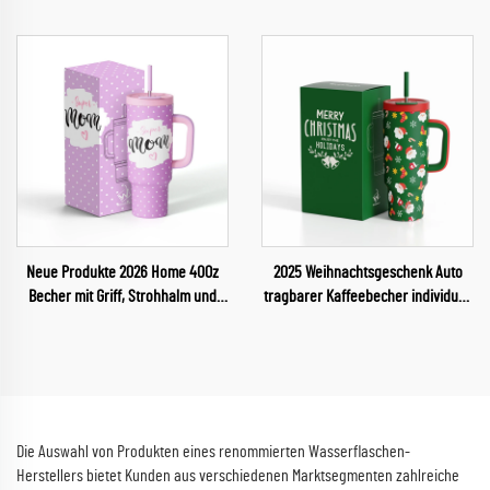
für Sport und Reisen, individuelle
Tassenwärmer, intelligenter
Wasserflasche
Kaffeebecherwärmer, Tasse
Neue Produkte 2026 Home 40Oz
2025 Weihnachtsgeschenk Auto
Becher mit Griff, Strohhalm und
tragbarer Kaffeebecher individuell
Deckel – Tassen zum Muttertag
gestaltbarer Edelstahlbecher 40
Unzen mit Griff und Trinkhalm
Die Auswahl von Produkten eines renommierten Wasserflaschen-
Herstellers bietet Kunden aus verschiedenen Marktsegmenten zahlreiche