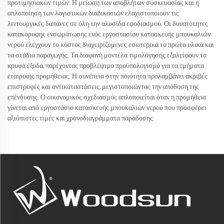
προτιμησιακών τιμών. Η μείωση των αποβλήτων συσκευασίας και η
απλοποίηση των λογιστικών διαδικασιών ελαχιστοποιούν τις
λειτουργικές δαπάνες σε όλη την αλυσίδα εφοδιασμού. Οι δυνατότητες
κατακόρυφης ενσωμάτωσης ενός εργοστασίου κατασκευής μπουκαλιών
νερού ελέγχουν το κόστος διαχειριζόμενες εσωτερικά τα πρώτα υλικά και
τα στάδια παραγωγής. Τα διαφανή μοντέλα τιμολόγησης εξαλείφουν τα
κρυφά έξοδα, παρέχοντας προβλέψιμο προϋπολογισμό για τα τμήματα
εταιρικής προμήθειας. Η συνέπεια στην ποιότητα προλαμβάνει ακριβές
επιστροφές και αντικαταστάσεις, μεγιστοποιώντας την απόδοση της
επένδυσης. Ο οικονομικός σχεδιασμός απλοποιείται όταν η προμήθεια
γίνεται από εργοστάσιο κατασκευής μπουκαλιών νερού που προσφέρει
αξιόπιστες τιμές και χρονοδιαγράμματα παράδοσης.