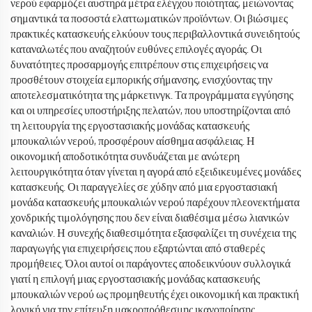
νερού εφαρμόζει αυστηρά μέτρα ελέγχου ποιότητας, μειώνοντας
σημαντικά τα ποσοστά ελαττωματικών προϊόντων. Οι βιώσιμες
πρακτικές κατασκευής ελκύουν τους περιβαλλοντικά συνειδητούς
καταναλωτές που αναζητούν ευθύνες επιλογές αγοράς. Οι
δυνατότητες προσαρμογής επιτρέπουν στις επιχειρήσεις να
προσθέτουν στοιχεία εμπορικής σήμανσης, ενισχύοντας την
αποτελεσματικότητα της μάρκετινγκ. Τα προγράμματα εγγύησης
και οι υπηρεσίες υποστήριξης πελατών, που υποστηρίζονται από
τη λειτουργία της εργοστασιακής μονάδας κατασκευής
μπουκαλιών νερού, προσφέρουν αίσθημα ασφάλειας. Η
οικονομική αποδοτικότητα συνδυάζεται με ανώτερη
λειτουργικότητα όταν γίνεται η αγορά από εξειδικευμένες μονάδες
κατασκευής. Οι παραγγελίες σε χύδην από μια εργοστασιακή
μονάδα κατασκευής μπουκαλιών νερού παρέχουν πλεονεκτήματα
χονδρικής τιμολόγησης που δεν είναι διαθέσιμα μέσω λιανικών
καναλιών. Η συνεχής διαθεσιμότητα εξασφαλίζει τη συνέχεια της
παραγωγής για επιχειρήσεις που εξαρτώνται από σταθερές
προμήθειες. Όλοι αυτοί οι παράγοντες αποδεικνύουν συλλογικά
γιατί η επιλογή μιας εργοστασιακής μονάδας κατασκευής
μπουκαλιών νερού ως προμηθευτής έχει οικονομική και πρακτική
λογική για την επίτευξη μακροπρόθεσμης ικανοποίησης.