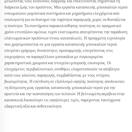
μειώνοντας τους κινδύνους διαρροής και επεκτείνοντας σημαντικά τη
διάρκεια ζωής του προϊόντος. Μια εργασία κατασκευής μπουκαλιών νερού
ενσωματώνει ρομποτικά συστήματα και μηχανήματα ελεγχόμενα από
υπολογιστή για να διατηρεί την ταχύτητα παραγωγής χωρίς να θυσιάζεται
η ποιότητα. Τα συστήματα παρακολούθησης ποιότητας σε πραγματικό
χρόνο εντοπίζουν αμέσως τυχόν ελαττώματα, αποτρέποντας την παράδοση
ελαττωματικών προϊόντων στους καταναλωτές. Η προηγμένη τεχνολογία
που χρησιμοποιείται σε μια εργασία κατασκευής μπουκαλιών νερού
επιτρέπει γρήγορες δυνατότητες προσαρμογής, επιτρέποντας στις
επιχειρήσεις να παραγγέλλουν μπουκάλια με συγκεκριμένα
χαρακτηριστικά, χρώματα και στοιχεία εμπορικής επωνυμίας. Οι
ελεγχόμενες περιβαλλοντικές συνθήκες ελαχιστοποιούν τα απόβλητα
κατά τους κύκλους παραγωγής, συμβαδίζοντας με τους στόχους
βιωσιμότητας. Η επένδυση σε εξοπλισμό υψηλής ποιότητας αποδεικνύει
τη δέσμευση μιας εργασίας κατασκευής μπουκαλιών νερού για την
αριστεία και την ικανοποίηση των πελατών. Η βελτιωμένη ακρίβεια στην
κατασκευή δικαιολογεί τις υψηλότερες τιμές, παρέχοντας ταυτόχρονα
εξαιρετική αξία και ανθεκτικότητα.