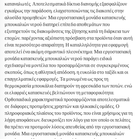
καταναλωτές. Αποτελεσματικά δίκτυα διανομής εξασφαλίζουν
εγκαίρως την παράδοση, ελαχιστοποιώντας τις διακοπές στην
αλυσίδα προμηθειών. Μια εργοστασιακή μονάδα κατασκευής
μπουκαλιών νερού διατηρεί επίπεδα αποθεμάτων που
εξυπηρετούν τις διακυμάνσεις της ζήτησης κατά τη διάρκεια των
εποχών, παρέχοντας αξιόπιστη πρόσβαση στα προϊόντα όταν αυτή
είναι περισσότερο απαραίτητη. Η καταλληλότητα για εφαρμογή
αποτελεί ένα ακόμη σημαντικό πλεονέκτημα. Μια εργοστασιακή
μονάδα κατασκευής μπουκαλιών νερού παράγει ειδικά
σχεδιασμένα μοντέλα που προσαρμόζονται σε συγκεκριμένους
σκοπούς, όπως η αθλητική απόδοση, η ευκολία στο ταξίδι και οι
επαγγελματικές εφαρμογές. Τα μονωμένα ως προς τη
θερμοκρασία μπουκάλια διατηρούν τη φρεσκάδα των ποτών, ενώ
οι ελαφριές κατασκευές βελτιώνουν τη μεταφορικότητα.
Ορθοπαιδικά χαρακτηριστικά προσαρμόζονται αποτελεσματικά
σε διάφορες προτιμήσεις χρηστών και ηλικιακές ομάδες. Ο
πληροφοριακός πλαίσιος του προϊόντος, που είναι χρήσιμος για τη
λήψη αποφάσεων, διευκρινίζει τον λόγο για τον οποίο οι πελάτες
θα πρέπει να προτιμούν λύσεις απευθείας από την εργοστασιακή
μονάδα. Μια εργοστασιακή μονάδα κατασκευής μπουκαλιών