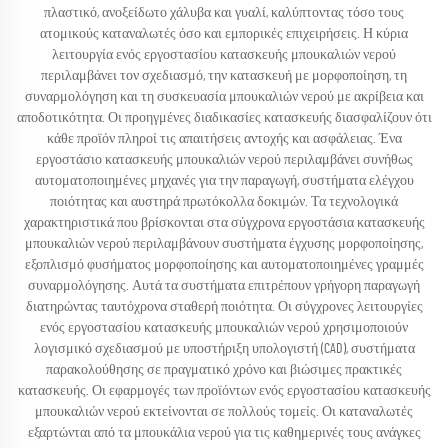
πλαστικό, ανοξείδωτο χάλυβα και γυαλί, καλύπτοντας τόσο τους
ατομικούς καταναλωτές όσο και εμπορικές επιχειρήσεις. Η κύρια
λειτουργία ενός εργοστασίου κατασκευής μπουκαλιών νερού
περιλαμβάνει τον σχεδιασμό, την κατασκευή με μορφοποίηση, τη
συναρμολόγηση και τη συσκευασία μπουκαλιών νερού με ακρίβεια και
αποδοτικότητα. Οι προηγμένες διαδικασίες κατασκευής διασφαλίζουν ότι
κάθε προϊόν πληροί τις απαιτήσεις αντοχής και ασφάλειας. Ένα
εργοστάσιο κατασκευής μπουκαλιών νερού περιλαμβάνει συνήθως
αυτοματοποιημένες μηχανές για την παραγωγή, συστήματα ελέγχου
ποιότητας και αυστηρά πρωτόκολλα δοκιμών. Τα τεχνολογικά
χαρακτηριστικά που βρίσκονται στα σύγχρονα εργοστάσια κατασκευής
μπουκαλιών νερού περιλαμβάνουν συστήματα έγχυσης μορφοποίησης,
εξοπλισμό φυσήματος μορφοποίησης και αυτοματοποιημένες γραμμές
συναρμολόγησης. Αυτά τα συστήματα επιτρέπουν γρήγορη παραγωγή
διατηρώντας ταυτόχρονα σταθερή ποιότητα. Οι σύγχρονες λειτουργίες
ενός εργοστασίου κατασκευής μπουκαλιών νερού χρησιμοποιούν
λογισμικό σχεδιασμού με υποστήριξη υπολογιστή (CAD), συστήματα
παρακολούθησης σε πραγματικό χρόνο και βιώσιμες πρακτικές
κατασκευής. Οι εφαρμογές των προϊόντων ενός εργοστασίου κατασκευής
μπουκαλιών νερού εκτείνονται σε πολλούς τομείς. Οι καταναλωτές
εξαρτώνται από τα μπουκάλια νερού για τις καθημερινές τους ανάγκες