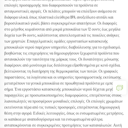
επιλογές προσαρμογής που διαφοροποιούν τα προϊόντα σε
ανταγωνιστικές αγορές. Οι πελάτες μπορούν να επιλέξουν ανάμεσα σε
διάφορα υλικά, όπως πλαστικά ελεύθερα BPA, ανοξείδωτο ατσάλι και
βοροσιλικατικό γυαλί, βάσει συγκεκριμένων απαιτήσεων. Οι διαφορές
στο μέγεθος κυμαίνονται από μικρά μπουκάλια των 12 ουντς έως μεγάλα
δοχεία των 64 ουντς, καλύπτοντας αποτελεσματικά τις ποικίλες ανάγκες
των χρηστών. Επαγγελματικές ομάδες εργοστασίων κατασκευής
μπουκαλιών νερού παρέχουν υπηρεσίες διαβούλευσης για το σχεδιασμό,
βοηθώντας τις επιχειρήσεις να δημιουργήσουν ξεχωριστά προϊόντα που
αντανακλούν την ταυτότητα της μάρκας τους. Οι δυνατότητες μόνωσης
διαφέρουν, από μονότοιχα έως διπλότοιχα εξασθενημένα με κενό σχέδια,
βελτιώνοντας τη διατήρηση της θερμοκρασίας των ποτών. Οι γραφικές
παραστάσεις, τα λογότυπα και οι υπηρεσίες προσαρμοστικής εκτύπωσης
μετατρέπουν τα γενικά μπουκάλια σε προωθητικά προϊόντα με εμπορικό
σήμα. Ένα εργοστάσιο κατασκευής μπουκαλιών νερού δέχεται μεγάλες
παραγγελίες με προσωπικοποιημένες διαμορφώσεις, επιτρέποντας στους
λιανοπωλητές να προσφέρουν μοναδικές επιλογές. Οι επιλογές χρωμάτων
εκτείνονται πέρα από τις τυπικές προσφορές, επιτρέποντας δημιουργική
θέση στην αγορά. Ειδικές λειτουργίες, όπως οι ενσωματωμένες μετρήσεις,
οι καπάκια με αναποδογύρισμα και τα ενσωματωμένα φίλτρα,
ανταποκρίνονται σε συγκεκριμένες προτιμήσεις των καταναλωτών. Αυτή