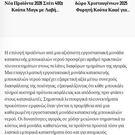
Νέα Προϊόντα 2026 Σπίτι 40Oz
δώρο Χριστουγέννων 2025
Κούπα Μαγκ με Λαβή
Φορητή Κούπα Καφέ για
Κάλυμμα Καλαμάκι Κούπες
Αυτοκίνητο Επίπεδο
για τη Γιορτή της Μητέρας
Ανοξείδωτης Κούπας Τύπου
Tumbler 40oz με Λαβή και
Καλαμάκι Προσαρμοστικό
Η επιλογή προϊόντων από μια αξιόπιστη εργοστασιακή μονάδα
κατασκευής μπουκαλιών νερού προσφέρει αριθμό πρακτικών
πλεονεκτημάτων στους πελάτες διαφόρων τμημάτων της αγοράς.
Μια επαγγελματική εργοστασιακή μονάδα κατασκευής
μπουκαλιών νερού παρέχει εξαιρετική αξία μέσω συνεχούς
διασφάλισης της ποιότητας, εξασφαλίζοντας ότι κάθε μπουκάλι
πληροί αυστηρά πρότυπα ασφάλειας και απόδοσης πριν φτάσει
στους καταναλωτές. Σημαντικά λειτουργικά πλεονεκτήματα
προκύπτουν εμφανώς όταν γίνεται η προμήθεια από μια
καθιερωμένη εργοστασιακή μονάδα κατασκευής μπουκαλιών
νερού. Οι δυνατότητες αγοράς σε χύδην μειώνουν σημαντικά το
κόστος ανά μονάδα, καθιστώντας τα προϊόντα προσιτά τόσο για
λιανικά εμπορικά καταστήματα όσο και για ατομικούς