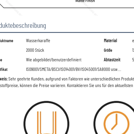
duktebeschreibung
Wasserkaraffe
Material
e
duktname
2000 Stück
1
Größe
Wie abgebildet/benutzerdefiniert
Abtastzeit
be
ISO9001/SMETA/BSCI/ISO14001/BV/ISO45001/SA8000 usw....
ifikat
weis:
Sehr geehrte Kunden, aufgrund von Faktoren wie unterschiedlichen Produ
stoffpreise, können die Preise variieren.
Kontaktieren Sie uns für den aktuellsten 