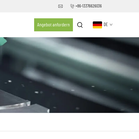
+86-13376626036
Angebot anfordern
DE