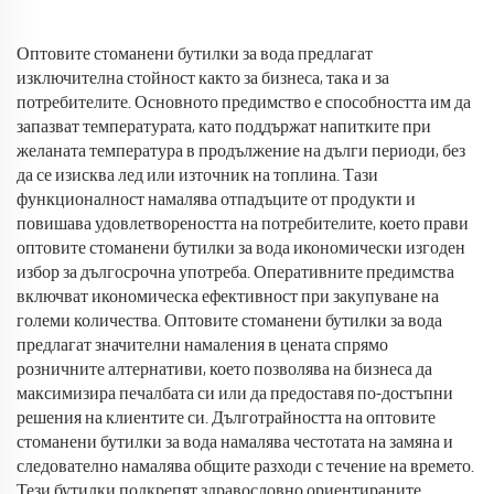
Оптовите стоманени бутилки за вода предлагат
изключителна стойност както за бизнеса, така и за
потребителите. Основното предимство е способността им да
запазват температурата, като поддържат напитките при
желаната температура в продължение на дълги периоди, без
да се изисква лед или източник на топлина. Тази
функционалност намалява отпадъците от продукти и
повишава удовлетвореността на потребителите, което прави
оптовите стоманени бутилки за вода икономически изгоден
избор за дългосрочна употреба. Оперативните предимства
включват икономическа ефективност при закупуване на
големи количества. Оптовите стоманени бутилки за вода
предлагат значителни намаления в цената спрямо
розничните алтернативи, което позволява на бизнеса да
максимизира печалбата си или да предоставя по-достъпни
решения на клиентите си. Дълготрайността на оптовите
стоманени бутилки за вода намалява честотата на замяна и
следователно намалява общите разходи с течение на времето.
Тези бутилки подкрепят здравословно ориентираните