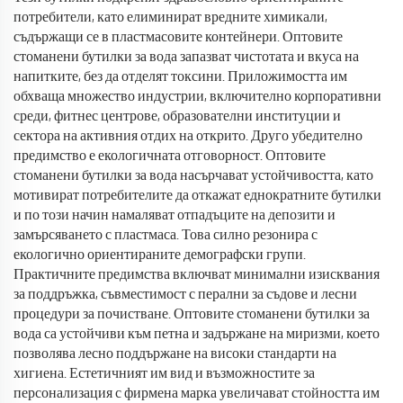
потребители, като елиминират вредните химикали,
съдържащи се в пластмасовите контейнери. Оптовите
стоманени бутилки за вода запазват чистотата и вкуса на
напитките, без да отделят токсини. Приложимостта им
обхваща множество индустрии, включително корпоративни
среди, фитнес центрове, образователни институции и
сектора на активния отдих на открито. Друго убедително
предимство е екологичната отговорност. Оптовите
стоманени бутилки за вода насърчават устойчивостта, като
мотивират потребителите да откажат еднократните бутилки
и по този начин намаляват отпадъците на депозити и
замърсяването с пластмаса. Това силно резонира с
екологично ориентираните демографски групи.
Практичните предимства включват минимални изисквания
за поддръжка, съвместимост с перални за съдове и лесни
процедури за почистване. Оптовите стоманени бутилки за
вода са устойчиви към петна и задържане на миризми, което
позволява лесно поддържане на високи стандарти на
хигиена. Естетичният им вид и възможностите за
персонализация с фирмена марка увеличават стойността им