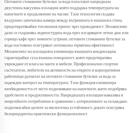
Оптовите стоманени бутилки за вода използват напреднала
двустенна вакуумна изолация, която поддържа температурата на
напитките в продължение на часове. Тази технология създава
въздушно запечатана камера между вътрешната и външната стена,
предотвратявайки топлинния пренос чрез проводимост. Независимо
дали се съхранява леденостудена вода през изгарящите летни дни или
горещо кафе през зимните сутрини, оптовите стоманени бутилки за
вода постоянно осигуряват оптимална термична ефективност.
Механизмът на изолацията елиминира външната кондензация,
гарантирайки суха външна повърхност, която предотвратява
увреждане от влага на чанти и мебели. Професионални спортни
състезатели, любители на активности на открито и корпоративни
работници разчитат на оптовите стоманени бутилки за вода за
надежден контрол на температурата. Тази функция елиминира
необходимостта от често подновяване на напитките, което подобрява
удобството и продуктивността. Напредналата изолация намалява и
енергийното потребление в сравнение с алтернативите за охлаждане,
подпомагайки целите за екологична устойчивост, докато осигурява
безпрецедентна практически функционалност.