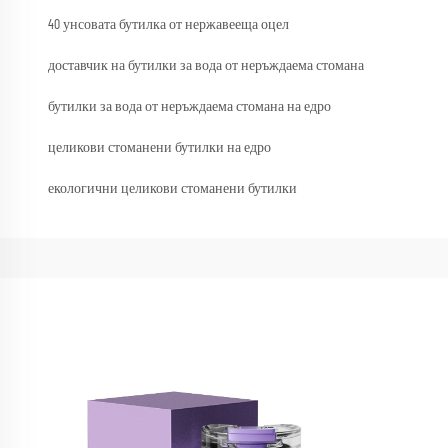
40 унсовата бутилка от нержавееща оцел
доставчик на бутилки за вода от неръждаема стомана
бутилки за вода от неръждаема стомана на едро
целикови стоманени бутилки на едро
екологични целикови стоманени бутилки