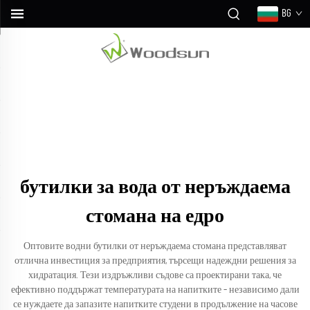
BG
бутилки за вода от неръждаема
стомана на едро
Оптовите водни бутилки от неръждаема стомана представляват
отлична инвестиция за предприятия, търсещи надеждни решения за
хидратация. Тези издръжливи съдове са проектирани така, че
ефективно поддържат температурата на напитките – независимо дали
се нуждаете да запазите напитките студени в продължение на часове