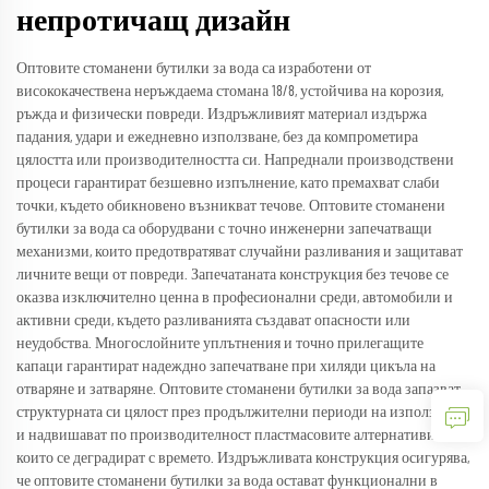
непротичащ дизайн
Оптовите стоманени бутилки за вода са изработени от
висококачествена неръждаема стомана 18/8, устойчива на корозия,
ръжда и физически повреди. Издръжливият материал издържа
падания, удари и ежедневно използване, без да компрометира
цялостта или производителността си. Напреднали производствени
процеси гарантират безшевно изпълнение, като премахват слаби
точки, където обикновено възникват течове. Оптовите стоманени
бутилки за вода са оборудвани с точно инженерни запечатващи
механизми, които предотвратяват случайни разливания и защитават
личните вещи от повреди. Запечатаната конструкция без течове се
оказва изключително ценна в професионални среди, автомобили и
активни среди, където разливанията създават опасности или
неудобства. Многослойните уплътнения и точно прилегащите
капаци гарантират надеждно запечатване при хиляди цикъла на
отваряне и затваряне. Оптовите стоманени бутилки за вода запазват
структурната си цялост през продължителни периоди на използване
и надвишават по производителност пластмасовите алтернативи,
които се деградират с времето. Издръжливата конструкция осигурява,
че оптовите стоманени бутилки за вода остават функционални в