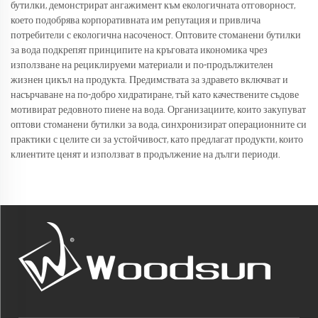
бутилки, демонстрират ангажимент към екологичната отговорност,
което подобрява корпоративната им репутация и привлича
потребители с екологична насоченост. Оптовите стоманени бутилки
за вода подкрепят принципите на кръговата икономика чрез
използване на рециклируеми материали и по-продължителен
жизнен цикъл на продукта. Предимствата за здравето включват и
насърчаване на по-добро хидратиране, тъй като качествените съдове
мотивират редовното пиене на вода. Организациите, които закупуват
оптови стоманени бутилки за вода, синхронизират операционните си
практики с целите си за устойчивост, като предлагат продукти, които
клиентите ценят и използват в продължение на дълги периоди.