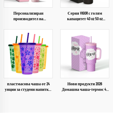
Персонализиран
Серия VIGOR с голям
производител на
капацитет 40 oz 50 oz
многократно използваеми
Стъклени чаши от
термоси от неръждаема
стомана на едро за кафе
стомана за деца
термоси 2024
пластмасова чаша от 24
Нови продукти 2026
унции за студени напитки,
Домашна чаша-термос 40
чаша за Коледа,
унции с дръжка, сламка и
пластмасова чаша от
капаче за чашки за Ден на
полипропилен
майката