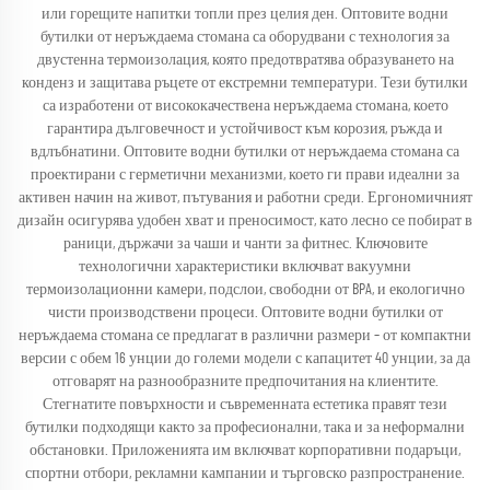
или горещите напитки топли през целия ден. Оптовите водни
бутилки от неръждаема стомана са оборудвани с технология за
двустенна термоизолация, която предотвратява образуването на
конденз и защитава ръцете от екстремни температури. Тези бутилки
са изработени от висококачествена неръждаема стомана, което
гарантира дълговечност и устойчивост към корозия, ръжда и
вдлъбнатини. Оптовите водни бутилки от неръждаема стомана са
проектирани с герметични механизми, което ги прави идеални за
активен начин на живот, пътувания и работни среди. Ергономичният
дизайн осигурява удобен хват и преносимост, като лесно се побират в
раници, държачи за чаши и чанти за фитнес. Ключовите
технологични характеристики включват вакуумни
термоизолационни камери, подслои, свободни от BPA, и екологично
чисти производствени процеси. Оптовите водни бутилки от
неръждаема стомана се предлагат в различни размери – от компактни
версии с обем 16 унции до големи модели с капацитет 40 унции, за да
отговарят на разнообразните предпочитания на клиентите.
Стегнатите повърхности и съвременната естетика правят тези
бутилки подходящи както за професионални, така и за неформални
обстановки. Приложенията им включват корпоративни подаръци,
спортни отбори, рекламни кампании и търговско разпространение.