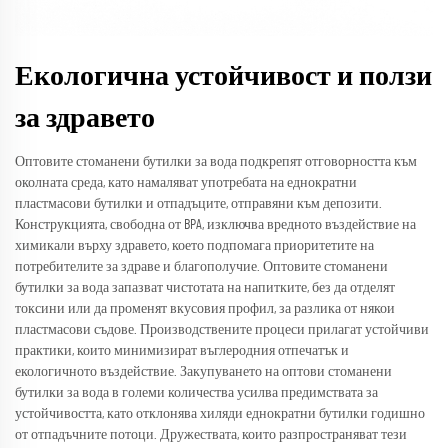
Екологична устойчивост и ползи
за здравето
Оптовите стоманени бутилки за вода подкрепят отговорността към
околната среда, като намаляват употребата на еднократни
пластмасови бутилки и отпадъците, отправяни към депозити.
Конструкцията, свободна от BPA, изключва вредното въздействие на
химикали върху здравето, което подпомага приоритетите на
потребителите за здраве и благополучие. Оптовите стоманени
бутилки за вода запазват чистотата на напитките, без да отделят
токсини или да променят вкусовия профил, за разлика от някои
пластмасови съдове. Производствените процеси прилагат устойчиви
практики, които минимизират въглеродния отпечатък и
екологичното въздействие. Закупуването на оптови стоманени
бутилки за вода в големи количества усилва предимствата за
устойчивостта, като отклонява хиляди еднократни бутилки годишно
от отпадъчните потоци. Дружествата, които разпространяват тези