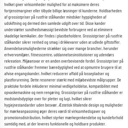
hvilket giver virksomheder mulighed for at maksimere deres
fortjenstmarginer eller tilbyde billige løsninger til kunderne. Holdbarheden
af grossistpriser på rustfrie stålkander mindsker hyppigheden af
udskiftning og dermed den samlede udgift over tid. Disse kander
understøtter sundhedsmæssigt bevidste forbrugere ved at eliminere
skadelige kemikalier, der findes i plastbeholdere. Grossistpriser på rustfrie
stålkander sikrer renhed og smag i drikkevarer uden at udlede giftstoffer.
Anvendelsesmulighederne strækker sig over mange brancher, herunder
erhvervsmiljøer, fitnesscentre, uddannelsesinstitutioner og udendørs
rekreation. Miljøansvar er en anden overbevisende fordel. Grossistpriser på
rustfrie stålkander fremmer bæredygtighed ved at opmuntre brugere til at
afvise engangskander, hvilket reducerer affald på lossepladser og
plastforurening. Dette resonerer stærkt med miljøbevidste målgrupper. De
praktiske fordele inkluderer minimal vedligeholdelse, kompatibilitet med
opvaskemaskine og nem rengøring. Grossistpriser på rustfrie stålkander er
modstandsdygtige over for pletter og lugt, hvilket sikrer
hygiejnestandarder uden besvær. Æstetisk tiltalende design og muligheder
for mærkeanpassning øger deres værdi til virksomhedsgaver og
promotionsdistribution, hvilket styrker mærkegenkendelse og kundeforhold
samtidig med, at der leveres funktionelle og holdbare produkter.