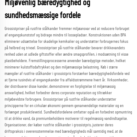
Miljøvenlig bæredygtighed og
sundhedsmæssige fordele
Grossistpriser på rustfrie stålkander fremmer miljøansvar ved at reducere forbruget
af engangskunststof og bidrage mindre til lossepladser. Konstruktionen uden BPA
eliminerer udsættelse for skadelige kemikalier og understøtter forbrugernes fokus
på helbred og trivsel. Grossistpriser på rustfrie stålkander bevarer drikkevandets
renhed uden at udlede giftstoffer eller ændre smagsprofilen, i modsætning til visse
plastbeholdere. Fremstillingsprocesserne anvender bæredygtige metoder, hvilket
minimerer kulstoffodaftrykket og den miljømæssige belastning. Køb i større
mængder af rustfrie stålkander i grossistpris forstærker bæredygtighedsfordele ved
at fjerne tusindvis af engangskander fra affaldsstrømmene hvert år. Virksomheder,
der distribuerer disse kander, demonstrerer en forpligtelse til miljømæssig
ansvarlighed, hvilket forbedrer deres corporate reputation og tiltrækker
miljøbevidste forbrugere. Grossistpriser på rustfrie stålkander understøtter
principperne for en cirkulær økonomi gennem genanvendelige materialer og en
forlænget produktlevetid. Sundhedsfordelene omfatter også en forbedret opmuntring
til at drikke vand, da premiumbeholdere motiverer til regelmæssig vandindtagelse.
Organisationer, der køber rustfrie stålkander i grossistpris, justerer deres
driftspraksis i overensstemmelse med bæredygtigheds mål samtidig med, at de