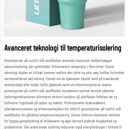
Avanceret teknologi til temperaturisolering
Grossistpriser på rustfrit stål vandflasker anvender avanceret dobbeltvægget
vakuumisolering, der opretholder drikkevarens temperatur i flere timer. Denne
teknologi skaber en lufttæt kammer mellem den indre og ydre væg, hvilket forhindrer
varmeoverførsel ved ledning. Uanset om du opbevarer iskoldt vand på brændende
sommerdage eller holder kaffe glødende varm om vintermorgenerne, leverer
grossistpriser på rustfrit stål vandflasker konsekvent optimal termisk ydeevne.
Isoleringsmekanismen eliminerer ekstern kondens, så yderfladen forbliver tør og
forhindrer fugtskade på tasker og møbler. Professionelle idrætsudøvere,
udendørsentusiaster og erhvervsarbejdere har tillid til grossistpriser på rustfrit stål
vandflasker for pålidelig temperaturregulering. Denne funktion eliminerer behovet
for hyppig genopfyldning af drikkevarer og øger dermed praktisk brugbarhed og
produktivitet. Den avancerede isolering reducerer også energiforbruget i forhold til