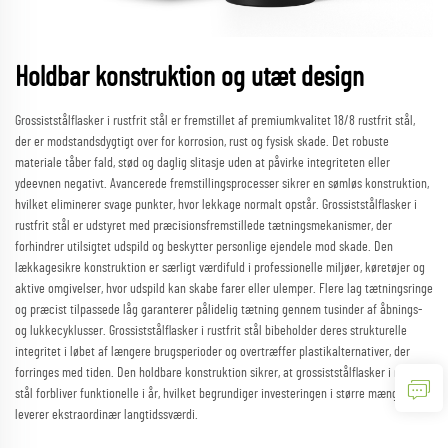
Holdbar konstruktion og utæt design
Grossiststålflasker i rustfrit stål er fremstillet af premiumkvalitet 18/8 rustfrit stål,
der er modstandsdygtigt over for korrosion, rust og fysisk skade. Det robuste
materiale tåber fald, stød og daglig slitasje uden at påvirke integriteten eller
ydeevnen negativt. Avancerede fremstillingsprocesser sikrer en sømløs konstruktion,
hvilket eliminerer svage punkter, hvor lekkage normalt opstår. Grossiststålflasker i
rustfrit stål er udstyret med præcisionsfremstillede tætningsmekanismer, der
forhindrer utilsigtet udspild og beskytter personlige ejendele mod skade. Den
lækkagesikre konstruktion er særligt værdifuld i professionelle miljøer, køretøjer og
aktive omgivelser, hvor udspild kan skabe farer eller ulemper. Flere lag tætningsringe
og præcist tilpassede låg garanterer pålidelig tætning gennem tusinder af åbnings-
og lukkecyklusser. Grossiststålflasker i rustfrit stål bibeholder deres strukturelle
integritet i løbet af længere brugsperioder og overtræffer plastikalternativer, der
forringes med tiden. Den holdbare konstruktion sikrer, at grossiststålflasker i rustfrit
stål forbliver funktionelle i år, hvilket begrundiger investeringen i større mængder og
leverer ekstraordinær langtidssværdi.