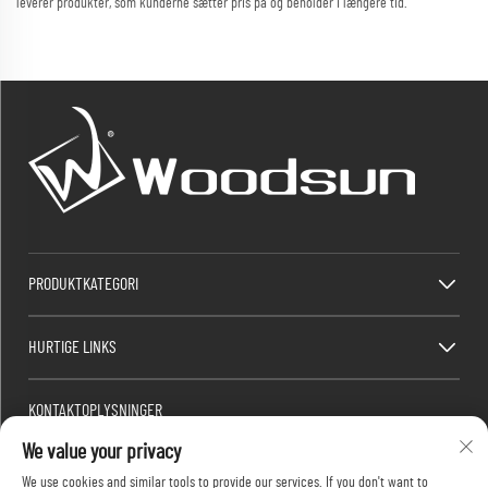
leverer produkter, som kunderne sætter pris på og beholder i længere tid.
PRODUKTKATEGORI
HURTIGE LINKS
KONTAKTOPLYSNINGER
We value your privacy
Factory/Office add : Dawang Industrial Park, Heshan By (syd for Kina National Highway
325), Yangjiang, Guangdong, Kina
We use cookies and similar tools to provide our services. If you don't want to