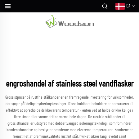
DA
engroshandel af stainless steel vandflasker
Grossistpriser på rustfrie stålkander er en fremragende investering for virksomheder,
der søger pålidelige hydreringsløsninger. Disse holdbare beholdere er konstrueret til
effektivt at opretholde drikkevarens temperatur – enten ved at holde drikke kølige i
flere timer eller varme drikke varme hele dagen. De rustfrie stålkander til
grossisthandel er udstyret med dobbeltvægget isoleringsteknologi, som forhindrer
kondensdannelse og beskytter hænderne mod ekstreme temperaturer. Kandrene er
fremstillet af premiumkvalitets rustfrit stål, hvilket sikrer lang levetid samt