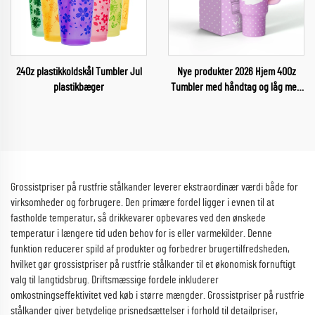
24Oz plastikkoldskål Tumbler Jul
Nye produkter 2026 Hjem 40Oz
plastikbæger
Tumbler med håndtag og låg med
sugetråd til mødrenes dag
Grossistpriser på rustfrie stålkander leverer ekstraordinær værdi både for
virksomheder og forbrugere. Den primære fordel ligger i evnen til at
fastholde temperatur, så drikkevarer opbevares ved den ønskede
temperatur i længere tid uden behov for is eller varmekilder. Denne
funktion reducerer spild af produkter og forbedrer brugertilfredsheden,
hvilket gør grossistpriser på rustfrie stålkander til et økonomisk fornuftigt
valg til langtidsbrug. Driftsmæssige fordele inkluderer
omkostningseffektivitet ved køb i større mængder. Grossistpriser på rustfrie
stålkander giver betydelige prisnedsættelser i forhold til detailpriser,