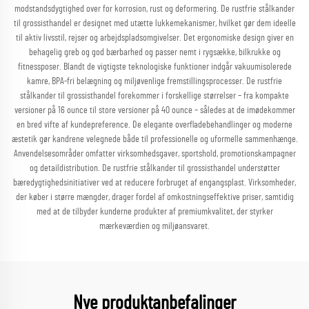
modstandsdygtighed over for korrosion, rust og deformering. De rustfrie stålkander
til grossisthandel er designet med utætte lukkemekanismer, hvilket gør dem ideelle
til aktiv livsstil, rejser og arbejdspladsomgivelser. Det ergonomiske design giver en
behagelig greb og god bærbarhed og passer nemt i rygsække, bilkrukke og
fitnessposer. Blandt de vigtigste teknologiske funktioner indgår vakuumisolerede
kamre, BPA-fri belægning og miljøvenlige fremstillingsprocesser. De rustfrie
stålkander til grossisthandel forekommer i forskellige størrelser – fra kompakte
versioner på 16 ounce til store versioner på 40 ounce – således at de imødekommer
en bred vifte af kundepreference. De elegante overfladebehandlinger og moderne
æstetik gør kandrene velegnede både til professionelle og uformelle sammenhænge.
Anvendelsesområder omfatter virksomhedsgaver, sportshold, promotionskampagner
og detaildistribution. De rustfrie stålkander til grossisthandel understøtter
bæredygtighedsinitiativer ved at reducere forbruget af engangsplast. Virksomheder,
der køber i større mængder, drager fordel af omkostningseffektive priser, samtidig
med at de tilbyder kunderne produkter af premiumkvalitet, der styrker
mærkeværdien og miljøansvaret.
Nye produktanbefalinger