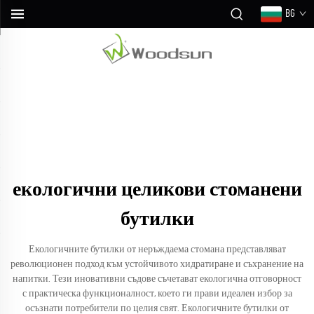
BG
екологични целикови стоманени
бутилки
Екологичните бутилки от неръждаема стомана представляват
революционен подход към устойчивото хидратиране и съхранение на
напитки. Тези иновативни съдове съчетават екологична отговорност
с практическа функционалност, което ги прави идеален избор за
осъзнати потребители по целия свят. Екологичните бутилки от