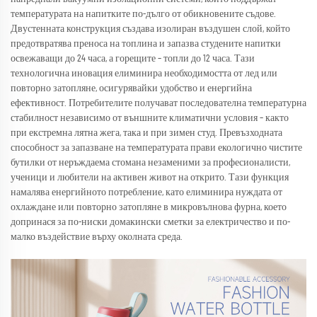
температурата на напитките по-дълго от обикновените съдове.
Двустенната конструкция създава изолиран въздушен слой, който
предотвратява преноса на топлина и запазва студените напитки
освежаващи до 24 часа, а горещите – топли до 12 часа. Тази
технологична иновация елиминира необходимостта от лед или
повторно затопляне, осигурявайки удобство и енергийна
ефективност. Потребителите получават последователна температурна
стабилност независимо от външните климатични условия – както
при екстремна лятна жега, така и при зимен студ. Превъзходната
способност за запазване на температурата прави екологично чистите
бутилки от неръждаема стомана незаменими за професионалисти,
ученици и любители на активен живот на открито. Тази функция
намалява енергийното потребление, като елиминира нуждата от
охлаждане или повторно затопляне в микровълнова фурна, което
допринася за по-ниски домакински сметки за електричество и по-
малко въздействие върху околната среда.