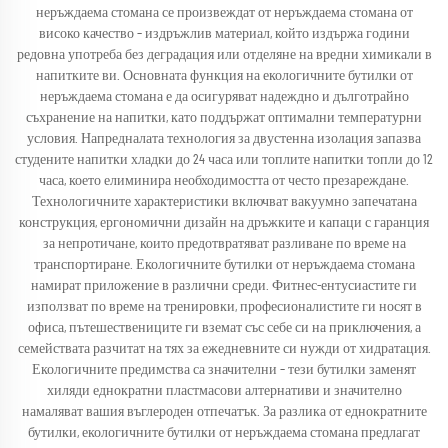
неръждаема стомана се произвеждат от неръждаема стомана от
високо качество – издръжлив материал, който издържа години
редовна употреба без деградация или отделяне на вредни химикали в
напитките ви. Основната функция на екологичните бутилки от
неръждаема стомана е да осигуряват надеждно и дълготрайно
съхранение на напитки, като поддържат оптимални температурни
условия. Напредналата технология за двустенна изолация запазва
студените напитки хладки до 24 часа или топлите напитки топли до 12
часа, което елиминира необходимостта от често презареждане.
Технологичните характеристики включват вакуумно запечатана
конструкция, ергономични дизайн на дръжките и капаци с гаранция
за непротичане, които предотвратяват разливане по време на
транспортиране. Екологичните бутилки от неръждаема стомана
намират приложение в различни среди. Фитнес-ентусиастите ги
използват по време на тренировки, професионалистите ги носят в
офиса, пътешествениците ги вземат със себе си на приключения, а
семействата разчитат на тях за ежедневните си нужди от хидратация.
Екологичните предимства са значителни – тези бутилки заменят
хиляди еднократни пластмасови алтернативи и значително
намаляват вашия въглероден отпечатък. За разлика от еднократните
бутилки, екологичните бутилки от неръждаема стомана предлагат