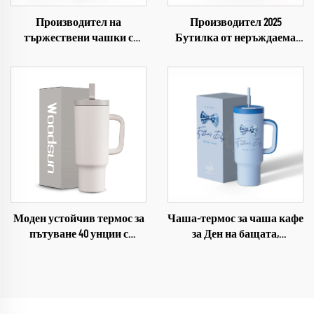
Производител на
Производител 2025
тържествени чашки с
Бутилка от неръждаема
лазерно гравирани лога от
стомана с термоизолация,
неръждаема стомана за
многократно използваеми
Прайд парада
бутилки за вода за спортна
зала
Моден устойчив термос за
Чаша-термос за чаша кафе
пътуване 40 унции с
за Ден на бащата,
дръжка, 2 в 1 сламка и
подаръци за чашки 2026
капак за пиеене, двоен
термос с термоизолация