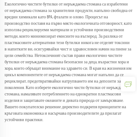
Екологично чистите бутилки от неръждаема стомана са изработени
от неръждаема стомана за хранителни продукти, напълно свободна от
вредни химикали като BPA, фталати и олово. Процесът на
производство поставя на първо място екологичната отговорност, като
използва рециклируеми материали и устойчиви производствени
методи, които минимизират емисиите на въглерод. За разлика от
пластмасовите алтернативи тези бутилки никога не отделят токсини
в напитките ви, осигурявайки чист и здравословен начин на пиене за
цели семейства. Нетоксичният състав прави екологично чистите
бутилки от неръждаема стомана безопасни за деца, възрастни хора и
хора, които обръщат внимание на здравето си. В края на жизнения им
цикъл компонентите от неръждаема стомана могат напълно да се
рециклират, предотвратявайки натрупването им на депозити за
поколения. Като изберете екологично чисти бутилки от неръждаема
стомана, намалявате потреблението на еднократни пластмасови
изделия и защитавате океаните и дивата природа от замърсяване.
Вашето покупателско решение директно подкрепя принципите на
кръговата икономика и насърчава производителите да прилагат
устойчиви практики.