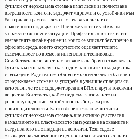
бутилки от неръждаема стомана имат лесни за почистване
вътрешности, които не задържат миризми и са устойчиви към
бактериален растеж, което насърчава хигиената и
практичното поддържане. Приложимостта им обхваща
множество жизнени ситуации. Професионалистите ценят
елегантните дизайн-решения, които се вписват безупречно в
офисната среда, докато спортистите оценяват тяхната
издръжливост по време на интензивни тренировки.
Семействата печелят от намаляването на броя на замяната на
бутилки, което намалява както домакинските отпадъци, така
и разходите. Родителите избират екологично чисти бутилки
от неръждаема стомана за употреба в училище от децата си,
като знаят, че те не съдържат вредния БПА и други токсични
вещества. Контекстът, който подпомага вземането на
решение, подчертава устойчивостта, без да жертва
производителността. Като изберете екологично чисти
бутилки от неръждаема стомана, вие активно участвате в
намаляването на пластмасовото замърсяване на океаните и
натрупването на отпадъци на депозити. Тези съдове
отговарят на съвременните ценности за грижа за околната