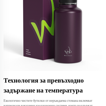
Технология за превъзходно
задържане на температура
Екологично чистите бутилки от неръждаема стомана включват
напреднали вакуумни изолационни системи, които поддържат