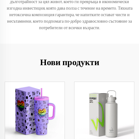
дълготрайност за цял живот, което ги превръща в икономически
изгодна инвестиция, която дава полза с течение на времето. Тяхната
нетоксична композиция гарантира, че напитките остават чисти и
несътамнени, което подпомага по-добро здравословно състояние за
потребители от всички възрасти.
Нови продукти