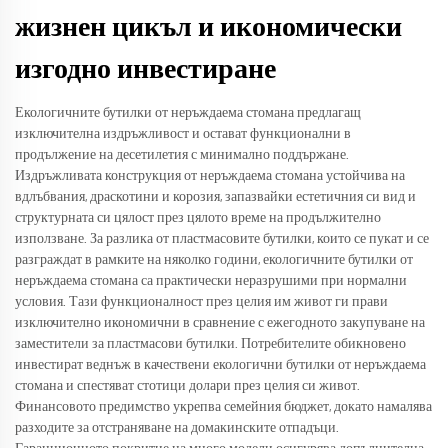
жизнен цикъл и икономически
изгодно инвестиране
Екологичните бутилки от неръждаема стомана предлагащ
изключителна издръжливост и остават функционални в
продължение на десетилетия с минимално поддържане.
Издръжливата конструкция от неръждаема стомана устойчива на
вдлъбвания, драскотини и корозия, запазвайки естетичния си вид и
структурната си цялост през цялото време на продължително
използване. За разлика от пластмасовите бутилки, които се пукат и се
разграждат в рамките на няколко години, екологичните бутилки от
неръждаема стомана са практически неразрушими при нормални
условия. Тази функционалност през целия им живот ги прави
изключително икономични в сравнение с ежегодното закупуване на
заместители за пластмасови бутилки. Потребителите обикновено
инвестират веднъж в качествени екологични бутилки от неръждаема
стомана и спестяват стотици долари през целия си живот.
Финансовото предимство укрепва семейния бюджет, докато намалява
разходите за отстраняване на домакинските отпадъци.