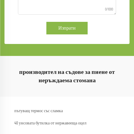
0/1000
Изпрати
производител на съдове за пиене от
неръждаема стомана
пътуващ термос със сламка
40 унсовата бутилка от нержавееща оцел