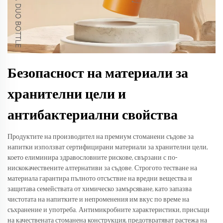
Безопасност на материали за
хранителни цели и
антибактериални свойства
Продуктите на производител на премиум стоманени съдове за
напитки използват сертифицирани материали за хранителни цели,
което елиминира здравословните рискове, свързани с по-
нискокачествените алтернативи за съдове. Строгото тестване на
материала гарантира пълното отсъствие на вредни вещества и
защитава семействата от химическо замърсяване, като запазва
чистотата на напитките и непроменения им вкус по време на
съхранение и употреба. Антимикробните характеристики, присъщи
на качествената стоманена конструкция, предотвратяват растежа на