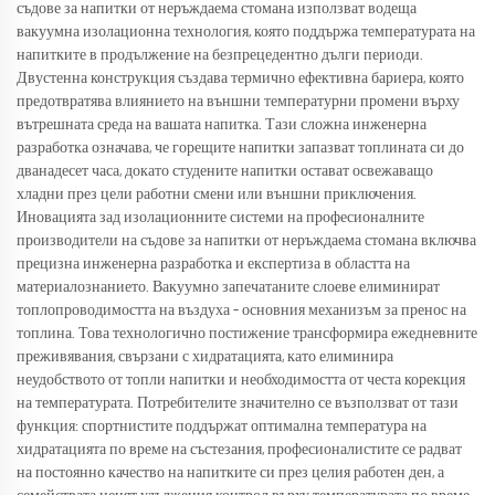
съдове за напитки от неръждаема стомана използват водеща
вакуумна изолационна технология, която поддържа температурата на
напитките в продължение на безпрецедентно дълги периоди.
Двустенна конструкция създава термично ефективна бариера, която
предотвратява влиянието на външни температурни промени върху
вътрешната среда на вашата напитка. Тази сложна инженерна
разработка означава, че горещите напитки запазват топлината си до
дванадесет часа, докато студените напитки остават освежаващо
хладни през цели работни смени или външни приключения.
Иновацията зад изолационните системи на професионалните
производители на съдове за напитки от неръждаема стомана включва
прецизна инженерна разработка и експертиза в областта на
материалознанието. Вакуумно запечатаните слоеве елиминират
топлопроводимостта на въздуха – основния механизъм за пренос на
топлина. Това технологично постижение трансформира ежедневните
преживявания, свързани с хидратацията, като елиминира
неудобството от топли напитки и необходимостта от честа корекция
на температурата. Потребителите значително се възползват от тази
функция: спортнистите поддържат оптимална температура на
хидратацията по време на състезания, професионалистите се радват
на постоянно качество на напитките си през целия работен ден, а