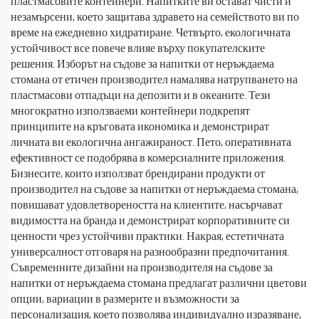
пластмасовите контейнери. Напитките ви остават чисти и
незамърсени, което защитава здравето на семейството ви по
време на ежедневно хидратиране. Четвърто, екологичната
устойчивост все повече влияе върху покупателските
решения. Изборът на съдове за напитки от неръждаема
стомана от етичен производител намалява натрупването на
пластмасови отпадъци на депозити и в океаните. Тези
многократно използваеми контейнери подкрепят
принципите на кръговата икономика и демонстрират
личната ви екологична ангажираност. Пето, оперативната
ефективност се подобрява в комерсиалните приложения.
Бизнесите, които използват брендирани продукти от
производител на съдове за напитки от неръждаема стомана,
повишават удовлетвореността на клиентите, насърчават
видимостта на бранда и демонстрират корпоративните си
ценности чрез устойчиви практики. Накрая, естетичната
универсалност отговаря на разнообразни предпочитания.
Съвременните дизайни на производителя на съдове за
напитки от неръждаема стомана предлагат различни цветови
опции, вариации в размерите и възможности за
персонализация, което позволява индивидуално изразяване,