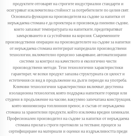
продуктите отговарят на строгите индустриални стандарти и
осигуряват изключителна стойност за потребителите по целия свят.
Основната функция на производителя на съдове за напитки от
неръждаема стомана е да проектира и произвежда пиеневи съдове,
които запазват температурата на напитките, предотвратяват
замърсяването и са устойчиви на корозия. Съвременните
производствени операции на производителите на съдове за напитки
от неръждаема стомана интегрират напреднали производствени
технологии, включително прецизно заваряване, автоматизирани
системи за контрол на качеството и екологично чисти
производствени методи. Тези технологични характеристики
гарантират, че всеки продукт запазва структурната си цялост и
естетичния си вид в продължение на дълги периоди на употреба.
Ключови технологични характеристики включват двустенна
изолационна технология, която поддържа напитките горещи или
студени в продължение на часове, вакуумно запечатана конструкция,
която минимизира топлинния пренос, и състав от неръждаема
стомана за хранителни продукти, който изключва вредни химикали.
Професионален производител на съдове за напитки от неръждаема
стомана прилага строги протоколи за тестване, процеси за
сертифициране на материали и оценки на издръжливостта преди