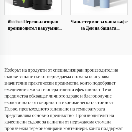
Woodsun Персонализиран
Чаша-термос за чаша кафе
производител вакуумни
за Ден на бащата,
съдове от неръждаема
подаръци за чашки 2026
стомана 1 галон за вода
Изборът на продукти от специализиран производител на
съдове за напитки от неръждаема стомана осигурява
значителни практически предимства, които подобряват
ежедневния живот и оперативната ефективност. Тези
предимства обхващат личното здраве и благополучие,
екологичната отговорност и икономическата стойност.
Първо, превъзходното запазване на температурата
представлява основно предимство. Производителят на
качествени съдове за напитки от неръждаема стомана
произвежда термоизолирани контейнери, които поддържат