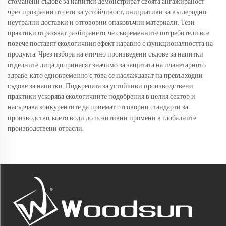
стоманени съдове за напитки демонстрират своята ангажираност
чрез прозрачни отчети за устойчивост, инициативи за въглеродно
неутрални доставки и отговорни опаковъчни материали. Тези
практики отразяват разбирането, че съвременните потребители все
повече поставят екологичния ефект наравно с функционалността на
продукта. Чрез избора на етично произведени съдове за напитки
отделните лица допринасят значимо за защитата на планетарното
здраве, като едновременно с това се наслаждават на превъзходни
съдове за напитки. Подкрепата за устойчиви производствени
практики ускорява екологичните подобрения в целия сектор и
насърчава конкурентите да приемат отговорни стандарти за
производство, което води до позитивни промени в глобалните
производствени отрасли.