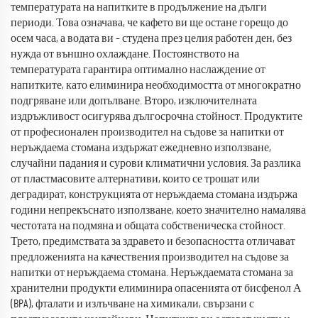
температурата на напитките в продължение на дълги
периоди. Това означава, че кафето ви ще остане горещо до
осем часа, а водата ви – студена през целия работен ден, без
нужда от външно охлаждане. Постоянството на
температурата гарантира оптимално наслаждение от
напитките, като елиминира необходимостта от многократно
подгряване или допълване. Второ, изключителната
издръжливост осигурява дългосрочна стойност. Продуктите
от професионален производител на съдове за напитки от
неръждаема стомана издържат ежедневно използване,
случайни падания и сурови климатични условия. За разлика
от пластмасовите алтернативи, които се трошат или
деградират, конструкцията от неръждаема стомана издържа
години непрекъснато използване, което значително намалява
честотата на подмяна и общата собственическа стойност.
Трето, предимствата за здравето и безопасността отличават
предложенията на качествения производител на съдове за
напитки от неръждаема стомана. Неръждаемата стомана за
хранителни продукти елиминира опасенията от бисфенол А
(BPA), фталати и излъчване на химикали, свързани с