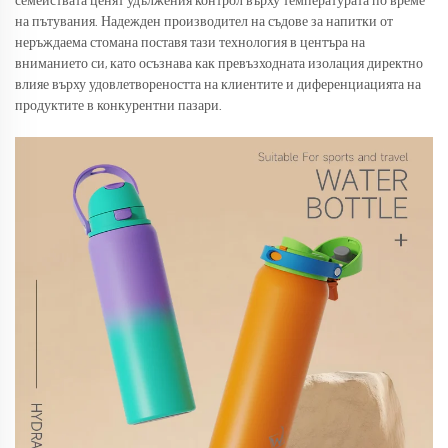
семействата ценят удължения контрол върху температурата по време
на пътувания. Надежден производител на съдове за напитки от
неръждаема стомана поставя тази технология в центъра на
вниманието си, като осъзнава как превъзходната изолация директно
влияе върху удовлетвореността на клиентите и диференциацията на
продуктите в конкурентни пазари.