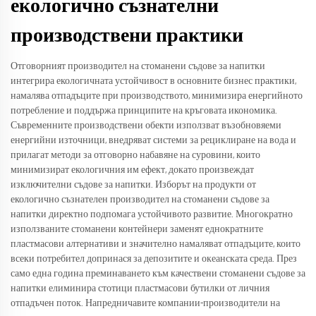
екологично съзнателни
производствени практики
Отговорният производител на стоманени съдове за напитки
интегрира екологичната устойчивост в основните бизнес практики,
намалява отпадъците при производството, минимизира енергийното
потребление и поддържа принципите на кръговата икономика.
Съвременните производствени обекти използват възобновяеми
енергийни източници, внедряват системи за рециклиране на вода и
прилагат методи за отговорно набавяне на суровини, които
минимизират екологичния им ефект, докато произвеждат
изключителни съдове за напитки. Изборът на продукти от
екологично съзнателен производител на стоманени съдове за
напитки директно подпомага устойчивото развитие. Многократно
използваните стоманени контейнери заменят еднократните
пластмасови алтернативи и значително намаляват отпадъците, които
всеки потребител допринася за депозитите и океанската среда. През
само една година преминаването към качествени стоманени съдове за
напитки елиминира стотици пластмасови бутилки от личния
отпадъчен поток. Напредничавите компании-производители на