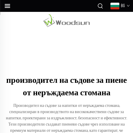
BG
производител на съдове за пиене
от неръждаема стомана
Производител на съдове за напитки от неръждаема стомана,
специализиран в производството на висококачествени съдове за
напитки, проектирани за издръжливост, безопасност и ефективност.
Тези производители създават пиеневи съдове чрез използване на
премиум материали от неръждаема стомана, като гарантират, че