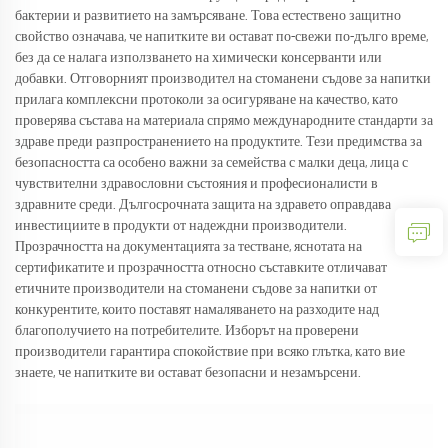
бактерии и развитието на замърсяване. Това естествено защитно
свойство означава, че напитките ви остават по-свежи по-дълго време,
без да се налага използването на химически консерванти или
добавки. Отговорният производител на стоманени съдове за напитки
прилага комплексни протоколи за осигуряване на качество, като
проверява състава на материала спрямо международните стандарти за
здраве преди разпространението на продуктите. Тези предимства за
безопасността са особено важни за семейства с малки деца, лица с
чувствителни здравословни състояния и професионалисти в
здравните среди. Дългосрочната защита на здравето оправдава
инвестициите в продукти от надеждни производители.
Прозрачността на документацията за тестване, яснотата на
сертификатите и прозрачността относно съставките отличават
етичните производители на стоманени съдове за напитки от
конкурентите, които поставят намаляването на разходите над
благополучието на потребителите. Изборът на проверени
производители гарантира спокойствие при всяко глътка, като вие
знаете, че напитките ви остават безопасни и незамърсени.