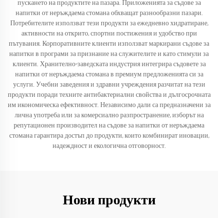
пускането на продуктите на пазара. Приложенията за съдове за
напитки от неръждаема стомана обхващат разнообразни пазари.
Потребителите използват тези продукти за ежедневно хидратиране,
активности на открито, спортни постижения и удобство при
пътувания. Корпоративните клиенти използват маркирани съдове за
напитки в програми за признание на служителите и като стимули за
клиенти. Хранително-заведската индустрия интегрира съдовете за
напитки от неръждаема стомана в премиум предложенията си за
услуги. Учебни заведения и здравни учреждения разчитат на тези
продукти поради техните антибактериални свойства и дългосрочната
им икономическа ефективност. Независимо дали са предназначени за
лична употреба или за комерсиално разпространение, изборът на
репутационен производител на съдове за напитки от неръждаема
стомана гарантира достъп до продукти, които комбинират иновации,
надеждност и екологична отговорност.
Нови продукти