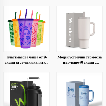
пластмасова чаша от 24
Моден устойчив термос за
унции за студени напитки,
пътуване 40 унции с
чаша за Коледа,
дръжка, 2 в 1 сламка и
пластмасова чаша от
капак за пиеене, двоен
полипропилен
термос с термоизолация