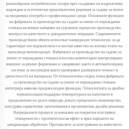
разнообразни потребителски пазари чрез създаване на издръжливи,
надеждни и естетически привлекателни решения за съдове за пиене
за ежедневна употреба и професионални среди. Основните функции
на фабриката за производство на съдове за пиене от неръждаема
стомана включват набавяне на суровини, прецизно производство,
контрол на качеството и довършителни операции. Съвременните
производствени обекти използват напреднали технологии, за да
гарантират последователност и високо качество на всички етапи на
производствения процес. Фабриката за производство на съдове за
пиене от неръждаема стомана използва компютърно контролирани
машини за рязане, формоване и заваряване, както и автоматизирани
системи за инспекция, които проверяват размерната точност и
цялостността на материала. От технологична гледна точка фабриката
за производство на съдове за пиене от неръждаема стомана
интегрира няколко предовъзходни функции. Технологията за двойна
термоизолация поддържа температурата на напитките в
продължение на дълги периоди, докато прецизното инженерство
осигурява герметични запечатвания и ергономични дизайн решения.
Напредналите процеси за нанасяне на покрития осигуряват
повърхности с противоплъзгав ефект и ярки варианти на
завършващи обработки. Протоколите за осигуряване на качеството