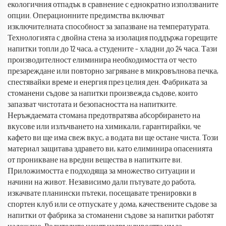
екологичния отпадък в сравнение с еднократно използваните
опции. Операционните предимства включват
изключителната способност за запазване на температурата.
Технологията с двойна стена за изолация поддържа горещите
напитки топли до 12 часа, а студените – хладни до 24 часа. Тази
производителност елиминира необходимостта от често
презареждане или повторно загряване в микровълнова печка,
спестявайки време и енергия през целия ден. Фабриката за
стоманени съдове за напитки произвежда съдове, които
запазват чистотата и безопасността на напитките.
Неръждаемата стомана предотвратява абсорбирането на
вкусове или излъчването на химикали, гарантирайки, че
кафето ви ще има свеж вкус, а водата ви ще остане чиста. Този
материал защитава здравето ви, като елиминира опасенията
от проникване на вредни вещества в напитките ви.
Приложимостта е подходяща за множество ситуации и
начини на живот. Независимо дали пътувате до работа,
изкачвате планински пътеки, посещавате тренировки в
спортен клуб или се отпускате у дома, качествените съдове за
напитки от фабрика за стоманени съдове за напитки работят