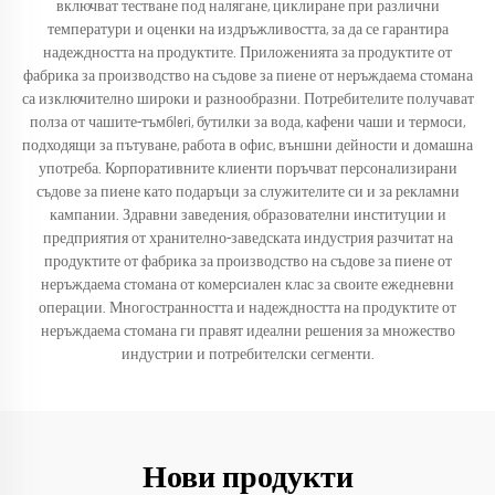
включват тестване под налягане, циклиране при различни
температури и оценки на издръжливостта, за да се гарантира
надеждността на продуктите. Приложенията за продуктите от
фабрика за производство на съдове за пиене от неръждаема стомана
са изключително широки и разнообразни. Потребителите получават
полза от чашите-тъмбleri, бутилки за вода, кафени чаши и термоси,
подходящи за пътуване, работа в офис, външни дейности и домашна
употреба. Корпоративните клиенти поръчват персонализирани
съдове за пиене като подаръци за служителите си и за рекламни
кампании. Здравни заведения, образователни институции и
предприятия от хранително-заведската индустрия разчитат на
продуктите от фабрика за производство на съдове за пиене от
неръждаема стомана от комерсиален клас за своите ежедневни
операции. Многостранността и надеждността на продуктите от
неръждаема стомана ги правят идеални решения за множество
индустрии и потребителски сегменти.
Нови продукти