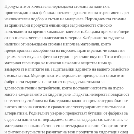
Продуктите от качествена неръждаема стомана за напитки,
произвеждани във фабрика, поставят здравето ви на първо място чрез
изключителен подбор и състав на материала. Неръждаемата стомана
за хранителни продукти елиминира загрижеността относно
излъчването на вредни химикали, което се наблюдава при контейнери
от по-нискокачествен пластмасов материал. Фабриката за съдове за
напитки от неръждаема стомана използва материали, които
предотвратяват абсорбцията на вкусове, гарантирайки, че водата ви
ще има чист вкус, а кафето ви сутрин ще остане вкусно. Този избор на
материал гарантира, че никакви нежелани вещества няма да
замърсяват напитките ви, защитавайки здравето на вашето семейство
с всяко глътка. Медицинските специалисти препоръчват стоките от
фабрика за съдове за напитки от неръждаема стомана за
здравосъзнателни потребители, които поставят чистотата на първо
място в ежедневното си хидратиране. Гладката, непореста повърхност
естествено устойчива на бактериална колонизация, осигурявайки по-
високо ниво на хигиена в сравнение с текстурираните пластмасови
алтернативи. Родителите уверено предоставят бутилки от фабрика за
съдове за напитки от неръждаема стомана на децата си, като знаят, че
материала е напълно безопасен и несъдържа токсини. Спортнистите
и фитнес ентусиастите разчитат на тези продукти за хидратация след