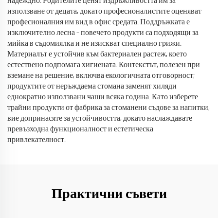
надеждно. Родителите ценят издръжливостта им за
използване от децата, докато професионалистите оценяват
професионалния им вид в офис средата. Поддръжката е
изключително лесна – повечето продукти са подходящи за
мийка в съдомиялка и не изискват специално грижи.
Материалът е устойчив към бактериален растеж, което
естествено подпомага хигиената. Контекстът, полезен при
вземане на решение, включва екологичната отговорност;
продуктите от неръждаема стомана заменят хиляди
еднократно използвани чаши всяка година. Като изберете
трайни продукти от фабрика за стоманени съдове за напитки,
вие допринасяте за устойчивостта, докато наслаждавате
превъзходна функционалност и естетическа
привлекателност.
Практични съвети