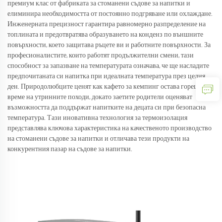
премиум клас от фабриката за стоманени съдове за напитки и
елиминира необходимостта от постоянно подгряване или охлаждане.
Инженерната прецизност гарантира равномерно разпределение на
топлината и предотвратява образуването на конденз по външните
повърхности, което защитава ръцете ви и работните повърхности. За
професионалистите, които работят продължителни смени, тази
способност за запазване на температурата означава, че ще насладите
предпочитаната си напитка при идеалната температура през целия
ден. Природолюбците ценят как кафето за кемпинг остава горещо по
време на утринните походи, докато заетите родители оценяват
възможността да поддържат напитките на децата си при безопасна
температура. Тази иновативна технология за термоизолация
представлява ключова характеристика на качественото производство
на стоманени съдове за напитки и отличава тези продукти на
конкурентния пазар на съдове за напитки.