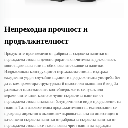
Непреходна прочност и
продължителност
Продуктите, произведени от фабрика за съдове за напитки от
неръждаема стомана, демонстрират изключителна издръжливост,
която надвишава тази на обикновените съдове за напитки.
Издръжливата конструкция от неръждаема стомана издържа
ежедневни удари, случайни падания и продължителна употреба, без
да се компрометира структурната й цялост или външният й вид. За
разлика от пластмасовите контейнери, които се пукат, или
керамичните чаши, които се чупят, съдовете за напитки от
неръждаема стомана запазват безупречния си вид в продължение на
години. Тази изключителна продължителност на експлоатация се
превръща директно в икономия – първоначалната ви инвестиция в
качествени съдове за напитки от фабрика за съдове за напитки от
неръждаема стомана се възстановява чрез години на надеждна