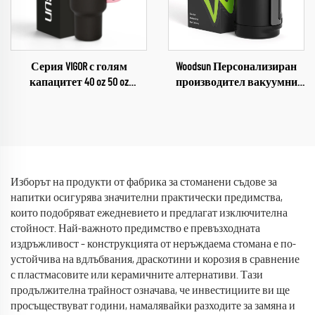
Серия VIGOR с голям
Woodsun Персонализиран
капацитет 40 oz 50 oz
производител вакуумни
Стъклени чаши от
съдове от неръждаема
стомана на едро за кафе
стомана 1 галон за вода
термоси 2024
Изборът на продукти от фабрика за стоманени съдове за
напитки осигурява значителни практически предимства,
които подобряват ежедневието и предлагат изключителна
стойност. Най-важното предимство е превъзходната
издръжливост – конструкцията от неръждаема стомана е по-
устойчива на вдлъбвания, драскотини и корозия в сравнение
с пластмасовите или керамичните алтернативи. Тази
продължителна трайност означава, че инвестициите ви ще
просъществуват години, намалявайки разходите за замяна и