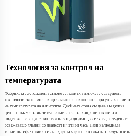
Технология за контрол на
температурата
Фабриката за стоманени съдове за напитки използва съвършена
технология за термоизолация, която революционизира управлението
на температурата на напитките. Двойната стена създава въздушна
цепнатина, която значително намалява топлопреминаването и
поддържа горещите напитки парещи до дванадесет часа, а студените –
освежаващо хладни до двадесет и четири часа. Тази напреднала
топлинна ефективност е стандартна характеристика на продуктите на