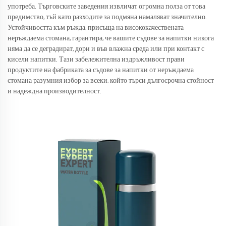
употреба. Търговските заведения извличат огромна полза от това
предимство, тъй като разходите за подмяна намаляват значително.
Устойчивостта към ръжда, присъща на висококачествената
неръждаема стомана, гарантира, че вашите съдове за напитки никога
няма да се деградират, дори и във влажна среда или при контакт с
кисели напитки. Тази забележителна издръжливост прави
продуктите на фабриката за съдове за напитки от неръждаема
стомана разумния избор за всеки, който търси дългосрочна стойност
и надеждна производителност.