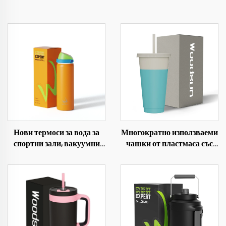
Нови термоси за вода за
Многократно използваеми
спортни зали, вакуумни
чашки от пластмаса със
бутилки, термоси от
сламка
неръждаема стомана за
спорт