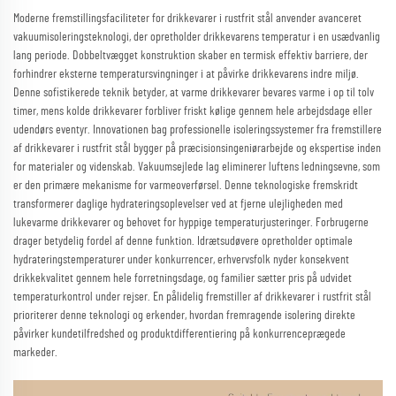
Moderne fremstillingsfaciliteter for drikkevarer i rustfrit stål anvender avanceret
vakuumisoleringsteknologi, der opretholder drikkevarens temperatur i en usædvanlig
lang periode. Dobbeltvægget konstruktion skaber en termisk effektiv barriere, der
forhindrer eksterne temperatursvingninger i at påvirke drikkevarens indre miljø.
Denne sofistikerede teknik betyder, at varme drikkevarer bevares varme i op til tolv
timer, mens kolde drikkevarer forbliver friskt kølige gennem hele arbejdsdage eller
udendørs eventyr. Innovationen bag professionelle isoleringssystemer fra fremstillere
af drikkevarer i rustfrit stål bygger på præcisionsingeniørarbejde og ekspertise inden
for materialer og videnskab. Vakuumsejlede lag eliminerer luftens ledningsevne, som
er den primære mekanisme for varmeoverførsel. Denne teknologiske fremskridt
transformerer daglige hydrateringsoplevelser ved at fjerne ulejligheden med
lukevarme drikkevarer og behovet for hyppige temperaturjusteringer. Forbrugerne
drager betydelig fordel af denne funktion. Idrætsudøvere opretholder optimale
hydrateringstemperaturer under konkurrencer, erhvervsfolk nyder konsekvent
drikkekvalitet gennem hele forretningsdage, og familier sætter pris på udvidet
temperaturkontrol under rejser. En pålidelig fremstiller af drikkevarer i rustfrit stål
prioriterer denne teknologi og erkender, hvordan fremragende isolering direkte
påvirker kundetilfredshed og produktdifferentiering på konkurrenceprægede
markeder.