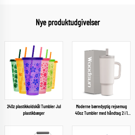
Nye produktudgivelser
24Oz plastikkoldskål Tumbler Jul
Moderne bæredygtig rejsemug
plastikbæger
40oz Tumbler med håndtag 2 i 1
sugestok og dråbe låg dobbelte
isolerede Tumbler