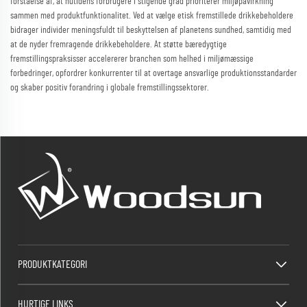
forståelse af, at nutidens forbrugere i stigende grad prioriterer miljøpåvirkning
sammen med produktfunktionalitet. Ved at vælge etisk fremstillede drikkebeholdere
bidrager individer meningsfuldt til beskyttelsen af planetens sundhed, samtidig med
at de nyder fremragende drikkebeholdere. At støtte bæredygtige
fremstillingspraksisser accelererer branchen som helhed i miljømæssige
forbedringer, opfordrer konkurrenter til at overtage ansvarlige produktionsstandarder
og skaber positiv forandring i globale fremstillingssektorer.
PRODUKTKATEGORI
HURTIGE LINKS