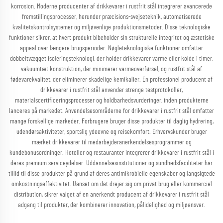
korrosion. Moderne producenter af drikkevarer i rustfrit stål integrerer avancerede
fremstillingsprocesser, herunder præcisions-svejseteknik, automatiserede
kvalitetskontrolsystemer og miljøvenlige produktionsmetoder. Disse teknologiske
funktioner sikrer, at hvert produkt bibeholder sin strukturelle integritet og æstetiske
appeal over længere brugsperioder. Nøgleteknologiske funktioner omfatter
dobbeltvægget isoleringsteknologi, der holder drikkevarer varme eller kolde i timer,
vakuumtæt konstruktion, der minimerer varmeoverførsel, og rustfrit stål af
fødevarekvalitet, der eliminerer skadelige kemikalier. En professionel producent af
drikkevarer i rustfrit stål anvender strenge testprotokoller,
materialscertificeringsprocesser og holdbarhedsvurderinger, inden produkterne
lanceres på markedet. Anvendelsesområderne for drikkevarer i rustfrit stål omfatter
mange forskellige markeder. Forbrugere bruger disse produkter til daglig hydrering,
udendørsaktiviteter, sportslig ydeevne og reisekomfort. Erhvervskunder bruger
mærket drikkevarer til medarbejderanerkendelsesprogrammer og
kundebonusordninger. Hoteller og restauranter integrerer drikkevarer i rustfrit stål i
deres premium serviceydelser. Uddannelsesinstitutioner og sundhedsfaciliteter har
tillid til disse produkter på grund af deres antimikrobielle egenskaber og langsigtede
omkostningseffektivitet. Uanset om det drejer sig om privat brug eller kommerciel
distribution, sikrer valget af en anerkendt producent af drikkevarer i rustfrit stål
adgang til produkter, der kombinerer innovation, pålidelighed og miljøansvar.