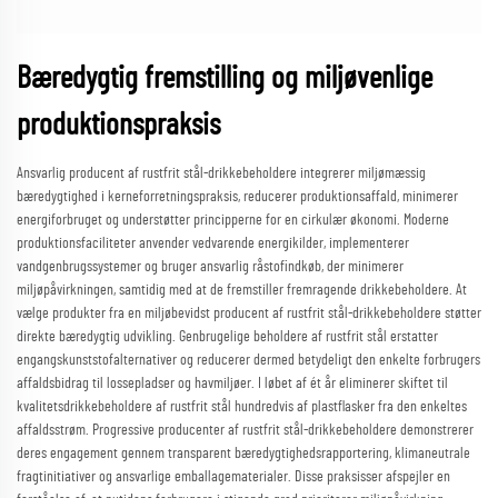
Bæredygtig fremstilling og miljøvenlige
produktionspraksis
Ansvarlig producent af rustfrit stål-drikkebeholdere integrerer miljømæssig
bæredygtighed i kerneforretningspraksis, reducerer produktionsaffald, minimerer
energiforbruget og understøtter principperne for en cirkulær økonomi. Moderne
produktionsfaciliteter anvender vedvarende energikilder, implementerer
vandgenbrugssystemer og bruger ansvarlig råstofindkøb, der minimerer
miljøpåvirkningen, samtidig med at de fremstiller fremragende drikkebeholdere. At
vælge produkter fra en miljøbevidst producent af rustfrit stål-drikkebeholdere støtter
direkte bæredygtig udvikling. Genbrugelige beholdere af rustfrit stål erstatter
engangskunststofalternativer og reducerer dermed betydeligt den enkelte forbrugers
affaldsbidrag til lossepladser og havmiljøer. I løbet af ét år eliminerer skiftet til
kvalitetsdrikkebeholdere af rustfrit stål hundredvis af plastflasker fra den enkeltes
affaldsstrøm. Progressive producenter af rustfrit stål-drikkebeholdere demonstrerer
deres engagement gennem transparent bæredygtighedsrapportering, klimaneutrale
fragtinitiativer og ansvarlige emballagematerialer. Disse praksisser afspejler en