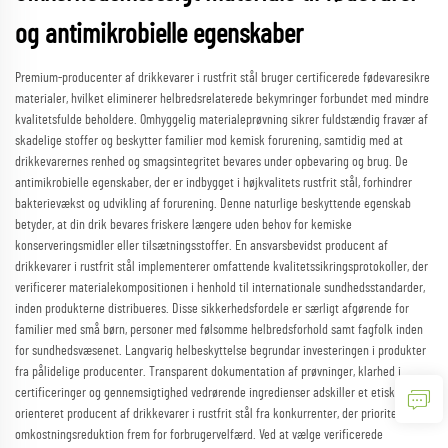
og antimikrobielle egenskaber
Premium-producenter af drikkevarer i rustfrit stål bruger certificerede fødevaresikre
materialer, hvilket eliminerer helbredsrelaterede bekymringer forbundet med mindre
kvalitetsfulde beholdere. Omhyggelig materialeprøvning sikrer fuldstændig fravær af
skadelige stoffer og beskytter familier mod kemisk forurening, samtidig med at
drikkevarernes renhed og smagsintegritet bevares under opbevaring og brug. De
antimikrobielle egenskaber, der er indbygget i højkvalitets rustfrit stål, forhindrer
bakterievækst og udvikling af forurening. Denne naturlige beskyttende egenskab
betyder, at din drik bevares friskere længere uden behov for kemiske
konserveringsmidler eller tilsætningsstoffer. En ansvarsbevidst producent af
drikkevarer i rustfrit stål implementerer omfattende kvalitetssikringsprotokoller, der
verificerer materialekompositionen i henhold til internationale sundhedsstandarder,
inden produkterne distribueres. Disse sikkerhedsfordele er særligt afgørende for
familier med små børn, personer med følsomme helbredsforhold samt fagfolk inden
for sundhedsvæsenet. Langvarig helbeskyttelse begrundar investeringen i produkter
fra pålidelige producenter. Transparent dokumentation af prøvninger, klarhed i
certificeringer og gennemsigtighed vedrørende ingredienser adskiller et etisk
orienteret producent af drikkevarer i rustfrit stål fra konkurrenter, der prioriterer
omkostningsreduktion frem for forbrugervelfærd. Ved at vælge verificerede