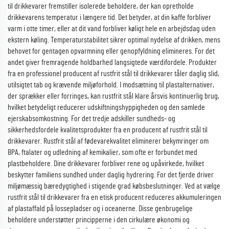
til drikkevarer fremstiller isolerede beholdere, der kan opretholde
drikkevarens temperatur i længere tid. Det betyder, at din kaffe forbliver
varm i otte timer, eller at dit vand forbliver køligt hele en arbejdsdag uden
ekstern køling. Temperaturstabilitet sikrer optimal nydelse af drikken, mens
behovet for gentagen opvarmning eller genopfyldning elimineres. For det
andet giver fremragende holdbarhed langsigtede værdifordele. Produkter
fra en professionel producent af rustfrit stål til drikkevarer tåler daglig slid,
utilsigtet tab og krævende miljøforhold. I modsætning til plastalternativer,
der sprækker eller forringes, kan rustfrit stål klare årsvis kontinuerlig brug,
hvilket betydeligt reducerer udskiftningshyppigheden og den samlede
ejerskabsomkostning. For det tredje adskiller sundheds- og
sikkerhedsfordele kvalitetsprodukter fra en producent af rustfrit stål til
drikkevarer. Rustfrit stål af fødevarekvalitet eliminerer bekymringer om
BPA, ftalater og udledning af kemikalier, som ofte er forbundet med
plastbeholdere. Dine drikkevarer forbliver rene og upåvirkede, hvilket
beskytter familiens sundhed under daglig hydrering. For det fjerde driver
miljømæssig bæredygtighed i stigende grad købsbeslutninger. Ved at vælge
rustfrit stål til drikkevarer fra en etisk producent reduceres akkumuleringen
af plastaffald på lossepladser og i oceanerne. Disse genbrugelige
beholdere understøtter principperne i den cirkulære økonomi og