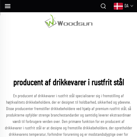
DA
producent af drikkevarer i rustfrit stål
En producent af drikkevarer i rustfrit stål specialiserer sig i fremstilling af
højtkvalitets drikkebeholdere, der er designet til holdbarhed, sikkerhed og ydeevne.
Disse producenter fremstiller drikkebeholdere ved hjælp af premium rustfrit stål, så
produkterne opfylder strenge branchestandarder og samtidig leverer ekstraordinær
værdi til forbrugere verden over. Den primære funktion for en producent af
drikkevarer i rustfrit stål er at designe og fremstille drikkebeholdere, der opretholder
drikkevarens temperatur, forhindrer forurening og er modstandsdygtige over for