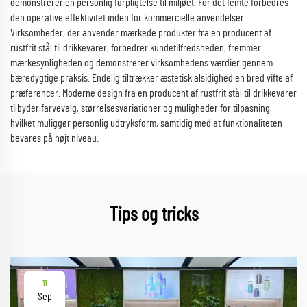
demonstrerer en personlig forpligtelse til miljøet. For det femte forbedres
den operative effektivitet inden for kommercielle anvendelser.
Virksomheder, der anvender mærkede produkter fra en producent af
rustfrit stål til drikkevarer, forbedrer kundetilfredsheden, fremmer
mærkesynligheden og demonstrerer virksomhedens værdier gennem
bæredygtige praksis. Endelig tiltrækker æstetisk alsidighed en bred vifte af
præferencer. Moderne design fra en producent af rustfrit stål til drikkevarer
tilbyder farvevalg, størrelsesvariationer og muligheder for tilpasning,
hvilket muliggør personlig udtryksform, samtidig med at funktionaliteten
bevares på højt niveau.
Tips og tricks
11
Sep