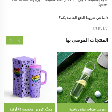
نقوم بمطابقة الألوان باستخدام نظام مطابقة بانتون (Pantone Matching 
System). 
٧. ما هي شروط الدفع الخاصة بكم؟ 
T/T B/L L/C 
المنتجات الموصى بها
توريـد عبوات مياه رياضية
مصنِّع كؤوس مخصصة 40 أوقية