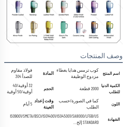
وصف المنتجات
كوب ترمس هدايا بغطاء
فولاذ مقاوم
المادة
اسم المنتج
مزدوج الوظيفة
للصدأ 304
32 أوقية/40
الكمية الدنيا
2000 قطعة
الحجم
أوقية/50 أوقية
للطلب
كما في الصورة/حسب
وقت إعداد
5 أيام
اللون
الطلب
العينة
ISO9001/SMETA/BSCI/ISO14001/ISO45001/SA8000/LFGB/US
الشهادة
STANDARD إلخ....