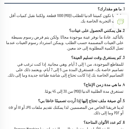
1. ما هو مقدارك؟ 
عادةً ما تكون كميتنا الدنيا للطلب (MOQ) 1000 قطعة. ولكننا نقبل كميات أقل 
لطلبات التجربة الخاصة بك. 
2. هل يمكنني الحصول على عينات؟ 
بالتأكيد. عادةً ما نوفر عينة موجودة مجانًا. ولكن يتم فرض رسوم بسيطة 
على العينات المصممة حسب الطلب. ويمكن استرداد رسوم العينات عندما 
تصل الكمية المطلوبة إلى حد معين. 
3. كم يستغرق وقت تسليم العينة؟ 
للمقاطع الموجودة، من 1 إلى 3 أيام. وهي مجانية. إذا كنت ترغب في 
تصاميم خاصة بك، فتستغرق المدة من 5 إلى 7 أيام، ويعتمد ذلك على 
التصاميم الخاصة بك إذا كانت تحتاج إلى شاشة طباعة جديدة وما إلى ذلك. 
4. ما هي مدة زمن الإنتاج؟ 
تستغرق مدة الطلبية الدنيا (MOQ) من 30 إلى 45 يومًا. 
5. أي صيغة ملف تحتاج إليها إذا أردت تصميمًا خاصًا بي؟ 
لدينا فريقنا الخاص من المصممين. لذا يمكنك تقديم ملفات JPG أو AI أو cdr 
أو PDF وما إلى ذلك. 
6. كم عدد الألوان المتاحة؟ 