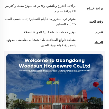
براءتي اختراع وطنيتين، و30 براءة نموذج مفيد، وأكثر من
براءة اختراع
300 براءة تصميم
متوفر في المخزون، 1-3 أيام للتسليم؛ إثبات حسب الطلب،
وقت العينة
5-7 أيام للتسليم
تقديم
توفير خدمات شاملة عالية الجودة للعملاء
منطقة داوانغ الصناعية، بلدة هيشان، مقاطعة يانغدونغ،
العنوان
يانغجيانغ، قوانغدونغ، الصين