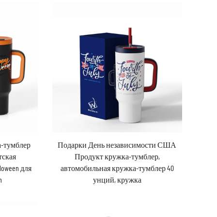
а-тумблер
Подарки День независимости США
тская
Продукт кружка-тумблер,
loween для
автомобильная кружка-тумблер 40
n
унций, кружка