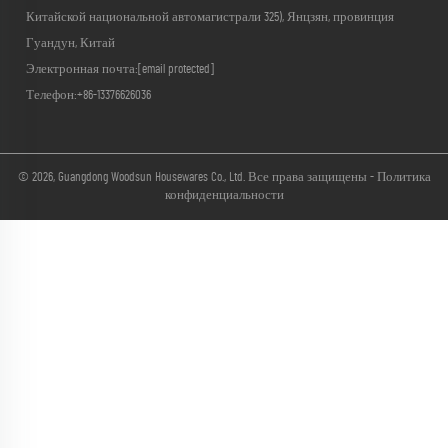
Китайской национальной автомагистрали 325), Янцзян, провинция
Гуандун, Китай
Электронная почта:
[email protected]
Телефон:
+86-13376626036
© 2026, Guangdong Woodsun Housewares Co., Ltd. Все права защищены -
Политика
конфиденциальности