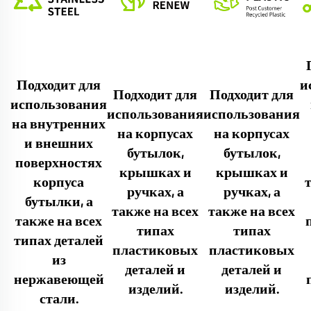
Подходит для
и
Подходит для
Подходит для
использования
использования
использования
на внутренних
на корпусах
на корпусах
и внешних
бутылок,
бутылок,
поверхностях
крышках и
крышках и
корпуса
ручках, а
ручках, а
бутылки, а
также на всех
также на всех
также на всех
типах
типах
типах деталей
пластиковых
пластиковых
из
деталей и
деталей и
нержавеющей
изделий.
изделий.
стали.