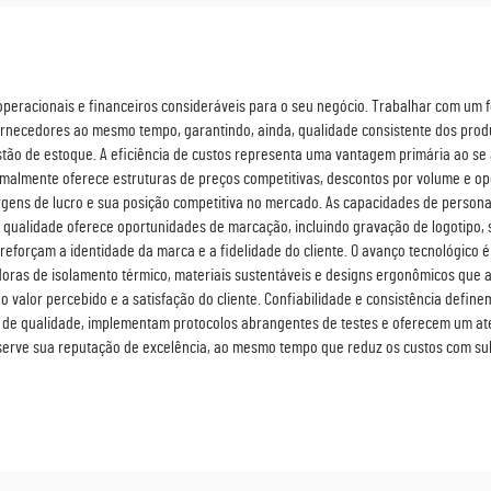
 operacionais e financeiros consideráveis para o seu negócio. Trabalhar com um
fornecedores ao mesmo tempo, garantindo, ainda, qualidade consistente dos pro
estão de estoque. A eficiência de custos representa uma vantagem primária ao se 
almente oferece estruturas de preços competitivas, descontos por volume e opç
ns de lucro e sua posição competitiva no mercado. As capacidades de personal
 qualidade oferece oportunidades de marcação, incluindo gravação de logotipo, 
reforçam a identidade da marca e a fidelidade do cliente. O avanço tecnológico 
oras de isolamento térmico, materiais sustentáveis e designs ergonômicos que
o valor percebido e a satisfação do cliente. Confiabilidade e consistência def
de qualidade, implementam protocolos abrangentes de testes e oferecem um aten
serve sua reputação de excelência, ao mesmo tempo que reduz os custos com sub