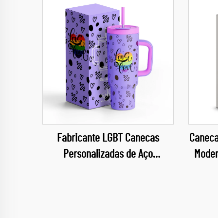
Fabricante LGBT Canecas
Caneca
Personalizadas de Aço
Moder
Inoxidável com Logo Gravado a
com Al
Laser 40Oz para o Desfile do
pa
Orgulho