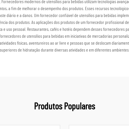
s. Fornecedores modernos de utensílios para bebidas utilizam tecnologias avanç
entos, a fim de melhorar o desempenho dos produtos. Esses recursos tecnológi
ste diário e a danos. Um fornecedor confiável de utensílios para bebidas implem
ência dos produtos. As aplicações dos produtos de um fornecedor profissional de
jista e uso pessoal. Restaurantes, cafés e hotéis dependem desses fornecedores p
a fornecedores de utensílios para bebidas em iniciativas de mercadorias person
e atividades físicas, aventureiros ao ar livre e pessoas que se deslocam diariam
superiores de hidratação durante diversas atividades e em diferentes ambientes
Produtos Populares