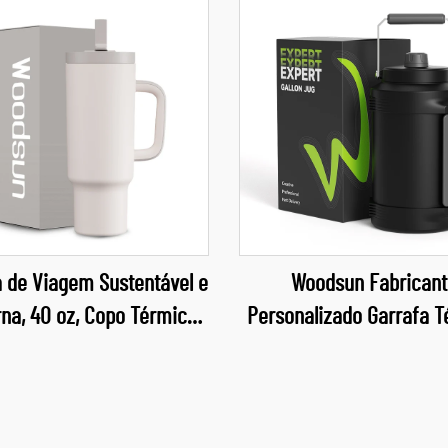
 de Viagem Sustentável e
Woodsun Fabricant
na, 40 oz, Copo Térmico
Personalizado Garrafa 
ça, Tampa com Canudo e
de Aço Inoxidável 1 G
ra Beber, 2 em 1, com
Isolamento Duplo