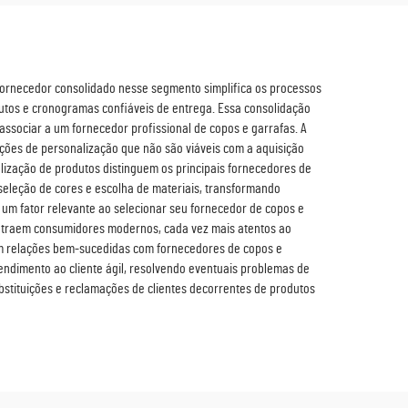
 fornecedor consolidado nesse segmento simplifica os processos
dutos e cronogramas confiáveis de entrega. Essa consolidação
associar a um fornecedor profissional de copos e garrafas. A
ões de personalização que não são viáveis com a aquisição
ização de produtos distinguem os principais fornecedores de
seleção de cores e escolha de materiais, transformando
é um fator relevante ao selecionar seu fornecedor de copos e
 atraem consumidores modernos, cada vez mais atentos ao
inem relações bem-sucedidas com fornecedores de copos e
dimento ao cliente ágil, resolvendo eventuais problemas de
stituições e reclamações de clientes decorrentes de produtos