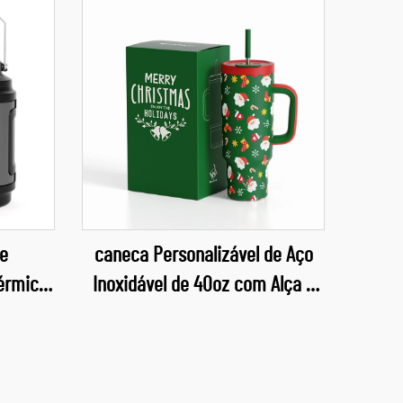
e
caneca Personalizável de Aço
Térmica
Inoxidável de 40oz com Alça e
alão
Canudo para Carro, Presente de
Natal de 2025