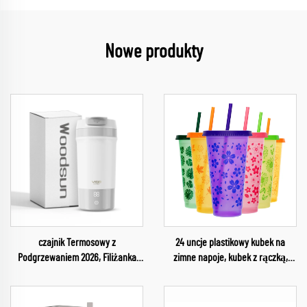
Nowe produkty
czajnik Termosowy z
24 uncje plastikowy kubek na
Podgrzewaniem 2026, Filiżanka
zimne napoje, kubek z rączką,
Elektryczna z Funkcją
Świąteczny kubek z tworzywa
Podgrzewania, Inteligentna
plastikowego
Filiżanka do Kawy z