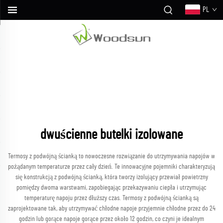
PL
dwuścienne butelki izolowane
Termosy z podwójną ścianką to nowoczesne rozwiązanie do utrzymywania napojów w
pożądanym temperaturze przez cały dzień. Te innowacyjne pojemniki charakteryzują
się konstrukcją z podwójną ścianką, która tworzy izolujący przewiał powietrzny
pomiędzy dwoma warstwami, zapobiegając przekazywaniu ciepła i utrzymując
temperaturę napoju przez dłuższy czas. Termosy z podwójną ścianką są
zaprojektowane tak, aby utrzymywać chłodne napoje przyjemnie chłodne przez do 24
godzin lub gorące napoje gorące przez około 12 godzin, co czyni je idealnym