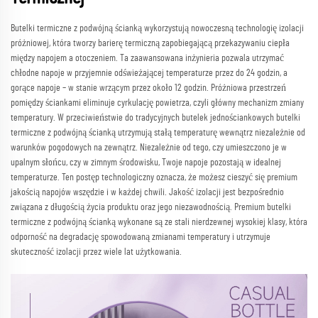
Butelki termiczne z podwójną ścianką wykorzystują nowoczesną technologię izolacji
próżniowej, która tworzy barierę termiczną zapobiegającą przekazywaniu ciepła
między napojem a otoczeniem. Ta zaawansowana inżynieria pozwala utrzymać
chłodne napoje w przyjemnie odświeżającej temperaturze przez do 24 godzin, a
gorące napoje – w stanie wrzącym przez około 12 godzin. Próżniowa przestrzeń
pomiędzy ściankami eliminuje cyrkulację powietrza, czyli główny mechanizm zmiany
temperatury. W przeciwieństwie do tradycyjnych butelek jednościankowych butelki
termiczne z podwójną ścianką utrzymują stałą temperaturę wewnątrz niezależnie od
warunków pogodowych na zewnątrz. Niezależnie od tego, czy umieszczono je w
upalnym słońcu, czy w zimnym środowisku, Twoje napoje pozostają w idealnej
temperaturze. Ten postęp technologiczny oznacza, że możesz cieszyć się premium
jakością napojów wszędzie i w każdej chwili. Jakość izolacji jest bezpośrednio
związana z długością życia produktu oraz jego niezawodnością. Premium butelki
termiczne z podwójną ścianką wykonane są ze stali nierdzewnej wysokiej klasy, która
odporność na degradację spowodowaną zmianami temperatury i utrzymuje
skuteczność izolacji przez wiele lat użytkowania.