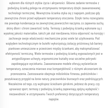
wyborem dla różnych stylów życia i aktywności. Główne zadanie termosów z
podwójną ścianką polega na utrzymywaniu temperatury dzięki zaawansowanej
technologii termicznej. Wewnętrzna ścianka styka się z napojem, podczas gdy
zewnętrzna chroni przed wpływami temperatury otoczenia. Dzięki temu rozwiązaniu
nie powstaje kondensacja na zewnętrznej powierzchni naczynia, co zapewnia suchą
skórę dłoni i chroni zawartość torby. Termosy z podwójną ścianką wykonane są z
wysokiej jakości materiałów, takich jak stal nierdzewna, która odporność na korozję i
zachowuje swoje właściwości mechaniczne przez wiele lat użytkowania. Pod
względem technologicznym te butelki wykorzystują izolację próżniową lub bariery
piankowe umieszczone w przestrzeni między ściankami, aby maksymalizować
efektywność termiczną. Wiele termosów z podwójną ścianką wyposażonych jest w
antypoślizgowe uchwyty, ergonomiczne kształty oraz szczelne pokrywki
zapobiegające wyciekaniu. Zaawansowane modele oferują wyświetlacze
temperatury, oznaczenia miarowe oraz kompatybilność z różnymi akcesoriami do
przenoszenia. Zastosowanie obejmuje miłośników fitnessu, podróżników i
poszukiwaczy przygód na łonie natury, pracowników biurowych oraz podróżujących.
Niezależnie od tego, czy wędrujesz ścieżkami górskimi, jedziesz do pracy, czy
uprawiasz sport, termosy z podwójną ścianką zapewniają spójną wydajność i
niezawodność w utrzymywaniu Twoich preferencji dotyczących temperatury
napojów.