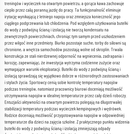
treningów i wycieczek na otwartym powietrzu, a gorąca kawa zachowuje
ciepło przez całą poranną jazdę do pracy. Ta funkcjonalność eliminuje
irytację wynikającą z letniego napoju oraz zmniejsza konieczność jego
ciągłego podgrzewania lub chłodzenia. Pod względem użytkowania butelki
do wody z podwójną ścianą i izolacją nie tworzą kondensatu na
zewnętrznych powierzchniach, chroniąc tym samym przed uszkodzeniem
przez wilgoć inne przedmioty. Biurko pozostaje suche, torby do siłowni są
chronione, a wnętrza samochodów pozostają wolne od skroplin. Trwała
konstrukcja ze stali nierdzewnej odporność na wgniecenia, zadrapania i
korozję, zapewniając, że inwestycja wytrzyma codzienne zużycie oraz
wymagające warunki eksploatacji. Butelki do wody z podwójną ścianą i
izolacją sprawdzają się wyjątkowo dobrze w różnorodnych zastosowaniach
i stylach życia. Sportowcy cenią sobie kontrolę temperatury napojów
podczas treningów, natomiast pracownicy biurowi doceniają możliwość
utrzymywania napojów w idealnej temperaturze przez cały dzień roboczy.
Entuzjaści aktywności na otwartym powietrzu polegają na długotrwałej
stabilizacji temperatury podczas wycieczek kempingowych i wędrówek.
Rodzice doceniają możliwość przygotowywania napojów w odpowiedniej
temperaturze dla dzieci na zajęcia szkolne. Z praktycznego punktu widzenia
butelki do wody z podwójną ścianą i izolacją zmniejszają odpady