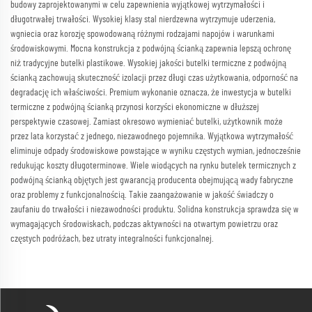
budowy zaprojektowanymi w celu zapewnienia wyjątkowej wytrzymałości i
długotrwałej trwałości. Wysokiej klasy stal nierdzewna wytrzymuje uderzenia,
wgniecia oraz korozję spowodowaną różnymi rodzajami napojów i warunkami
środowiskowymi. Mocna konstrukcja z podwójną ścianką zapewnia lepszą ochronę
niż tradycyjne butelki plastikowe. Wysokiej jakości butelki termiczne z podwójną
ścianką zachowują skuteczność izolacji przez długi czas użytkowania, odporność na
degradację ich właściwości. Premium wykonanie oznacza, że inwestycja w butelki
termiczne z podwójną ścianką przynosi korzyści ekonomiczne w dłuższej
perspektywie czasowej. Zamiast okresowo wymieniać butelki, użytkownik może
przez lata korzystać z jednego, niezawodnego pojemnika. Wyjątkowa wytrzymałość
eliminuje odpady środowiskowe powstające w wyniku częstych wymian, jednocześnie
redukując koszty długoterminowe. Wiele wiodących na rynku butelek termicznych z
podwójną ścianką objętych jest gwarancją producenta obejmującą wady fabryczne
oraz problemy z funkcjonalnością. Takie zaangażowanie w jakość świadczy o
zaufaniu do trwałości i niezawodności produktu. Solidna konstrukcja sprawdza się w
wymagających środowiskach, podczas aktywności na otwartym powietrzu oraz
częstych podróżach, bez utraty integralności funkcjonalnej.