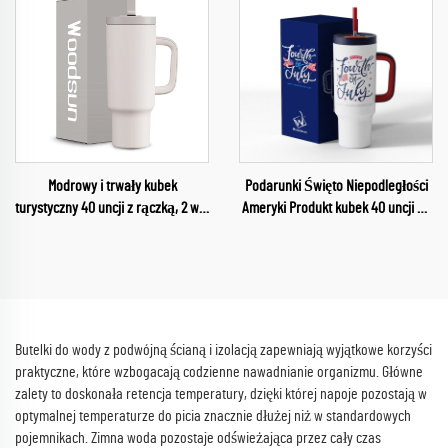
Podgrzewaniem
Modrowy i trwały kubek
Podarunki Święto Niepodległości
turystyczny 40 uncji z rączką, 2 w 1,
Ameryki Produkt kubek 40 uncji na
z rurką i pokrywą do picia,
samochód
podwójnie izolowany kubek typu
tumbler
Butelki do wody z podwójną ścianą i izolacją zapewniają wyjątkowe korzyści
praktyczne, które wzbogacają codzienne nawadnianie organizmu. Główne
zalety to doskonała retencja temperatury, dzięki której napoje pozostają w
optymalnej temperaturze do picia znacznie dłużej niż w standardowych
pojemnikach. Zimna woda pozostaje odświeżająca przez cały czas