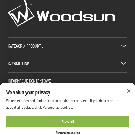
KATEGORIA PRODUKTU
SZYBKIE LINKI
INFORMACJE KONTAKTOWE
We value your privacy
Factory/Office add : Strefa Przemysłowa Dawang, południowa część chińskiej drogi
krajowej 325, Heshan, Yangjiang, Guangdong, Chiny
We use cookies and similar tools to provide our services. If you don't want to
Adres e-mail:
[email protected]
accept all cookies, click Personalize cookies.
/ Telefonowo:
+86-13376626036
Accept all
Copyright © 2026 Guangdong Woodsun Housewares Co., Ltd. Wszelkie prawa zastrzeżone -
Personalize cookies