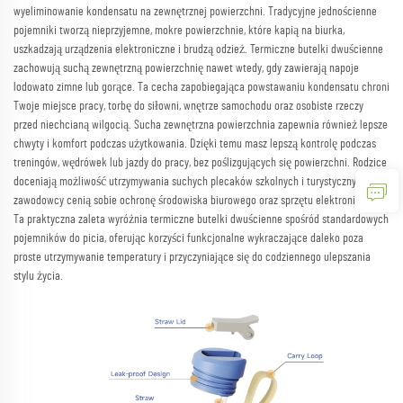
wyeliminowanie kondensatu na zewnętrznej powierzchni. Tradycyjne jednościenne
pojemniki tworzą nieprzyjemne, mokre powierzchnie, które kapią na biurka,
uszkadzają urządzenia elektroniczne i brudzą odzież. Termiczne butelki dwuścienne
zachowują suchą zewnętrzną powierzchnię nawet wtedy, gdy zawierają napoje
lodowato zimne lub gorące. Ta cecha zapobiegająca powstawaniu kondensatu chroni
Twoje miejsce pracy, torbę do siłowni, wnętrze samochodu oraz osobiste rzeczy
przed niechcianą wilgocią. Sucha zewnętrzna powierzchnia zapewnia również lepsze
chwyty i komfort podczas użytkowania. Dzięki temu masz lepszą kontrolę podczas
treningów, wędrówek lub jazdy do pracy, bez poślizgujących się powierzchni. Rodzice
doceniają możliwość utrzymywania suchych plecaków szkolnych i turystycznych, a
zawodowcy cenią sobie ochronę środowiska biurowego oraz sprzętu elektronicznego.
Ta praktyczna zaleta wyróżnia termiczne butelki dwuścienne spośród standardowych
pojemników do picia, oferując korzyści funkcjonalne wykraczające daleko poza
proste utrzymywanie temperatury i przyczyniające się do codziennego ulepszania
stylu życia.