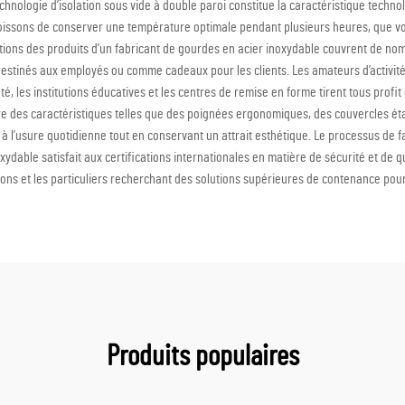
nologie d’isolation sous vide à double paroi constitue la caractéristique technol
boissons de conserver une température optimale pendant plusieurs heures, que vo
plications des produits d’un fabricant de gourdes en acier inoxydable couvrent de n
tinés aux employés ou comme cadeaux pour les clients. Les amateurs d’activités 
 les institutions éducatives et les centres de remise en forme tirent tous profit 
gre des caractéristiques telles que des poignées ergonomiques, des couvercles é
à l’usure quotidienne tout en conservant un attrait esthétique. Le processus de fa
dable satisfait aux certifications internationales en matière de sécurité et de qua
ons et les particuliers recherchant des solutions supérieures de contenance pou
Produits populaires