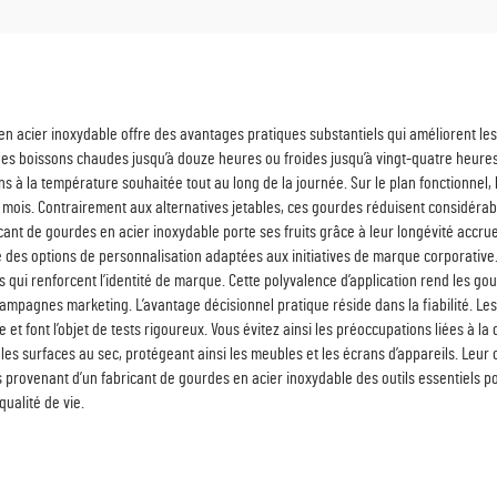
 en acier inoxydable offre des avantages pratiques substantiels qui améliorent l
s boissons chaudes jusqu’à douze heures ou froides jusqu’à vingt-quatre heures 
à la température souhaitée tout au long de la journée. Sur le plan fonctionnel, l
mois. Contrairement aux alternatives jetables, ces gourdes réduisent considérabl
ant de gourdes en acier inoxydable porte ses fruits grâce à leur longévité accrue
des options de personnalisation adaptées aux initiatives de marque corporative.
s qui renforcent l’identité de marque. Cette polyvalence d’application rend les 
campagnes marketing. L’avantage décisionnel pratique réside dans la fiabilité. Les
t font l’objet de tests rigoureux. Vous évitez ainsi les préoccupations liées à la q
 les surfaces au sec, protégeant ainsi les meubles et les écrans d’appareils. Leur
rovenant d’un fabricant de gourdes en acier inoxydable des outils essentiels pour 
qualité de vie.