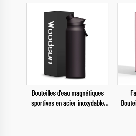
Bouteilles d'eau magnétiques
Fa
sportives en acier inoxydable
Boutei
avec gourdes thermos
acier
personnalisées pour le sport et
les voyages