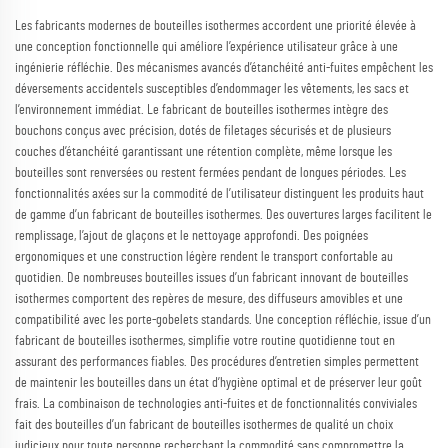
Les fabricants modernes de bouteilles isothermes accordent une priorité élevée à
une conception fonctionnelle qui améliore l’expérience utilisateur grâce à une
ingénierie réfléchie. Des mécanismes avancés d’étanchéité anti-fuites empêchent les
déversements accidentels susceptibles d’endommager les vêtements, les sacs et
l’environnement immédiat. Le fabricant de bouteilles isothermes intègre des
bouchons conçus avec précision, dotés de filetages sécurisés et de plusieurs
couches d’étanchéité garantissant une rétention complète, même lorsque les
bouteilles sont renversées ou restent fermées pendant de longues périodes. Les
fonctionnalités axées sur la commodité de l’utilisateur distinguent les produits haut
de gamme d’un fabricant de bouteilles isothermes. Des ouvertures larges facilitent le
remplissage, l’ajout de glaçons et le nettoyage approfondi. Des poignées
ergonomiques et une construction légère rendent le transport confortable au
quotidien. De nombreuses bouteilles issues d’un fabricant innovant de bouteilles
isothermes comportent des repères de mesure, des diffuseurs amovibles et une
compatibilité avec les porte-gobelets standards. Une conception réfléchie, issue d’un
fabricant de bouteilles isothermes, simplifie votre routine quotidienne tout en
assurant des performances fiables. Des procédures d’entretien simples permettent
de maintenir les bouteilles dans un état d’hygiène optimal et de préserver leur goût
frais. La combinaison de technologies anti-fuites et de fonctionnalités conviviales
fait des bouteilles d’un fabricant de bouteilles isothermes de qualité un choix
judicieux pour toute personne recherchant la commodité sans compromettre la