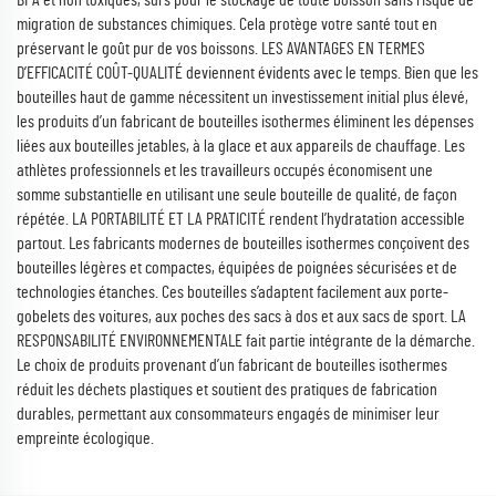
BPA et non toxiques, sûrs pour le stockage de toute boisson sans risque de
migration de substances chimiques. Cela protège votre santé tout en
préservant le goût pur de vos boissons. LES AVANTAGES EN TERMES
D’EFFICACITÉ COÛT-QUALITÉ deviennent évidents avec le temps. Bien que les
bouteilles haut de gamme nécessitent un investissement initial plus élevé,
les produits d’un fabricant de bouteilles isothermes éliminent les dépenses
liées aux bouteilles jetables, à la glace et aux appareils de chauffage. Les
athlètes professionnels et les travailleurs occupés économisent une
somme substantielle en utilisant une seule bouteille de qualité, de façon
répétée. LA PORTABILITÉ ET LA PRATICITÉ rendent l’hydratation accessible
partout. Les fabricants modernes de bouteilles isothermes conçoivent des
bouteilles légères et compactes, équipées de poignées sécurisées et de
technologies étanches. Ces bouteilles s’adaptent facilement aux porte-
gobelets des voitures, aux poches des sacs à dos et aux sacs de sport. LA
RESPONSABILITÉ ENVIRONNEMENTALE fait partie intégrante de la démarche.
Le choix de produits provenant d’un fabricant de bouteilles isothermes
réduit les déchets plastiques et soutient des pratiques de fabrication
durables, permettant aux consommateurs engagés de minimiser leur
empreinte écologique.