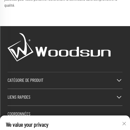
qualité.
CATÉGORIE DE PRODUIT
LIENS RAPIDES
COORDONNÉES
We value your privacy
Factory/Office add : Zone industrielle Dawang, ville de Heshan (au sud de l'autoroute
nationale 325), Yangjiang, Guangdong, Chine