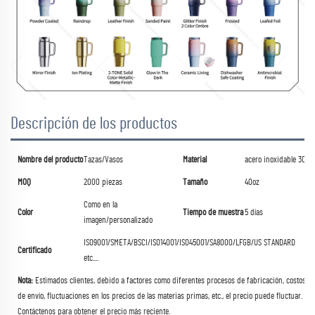
Descripción de los productos
Nombre del producto
Tazas/Vasos
Material
acero inoxidable 304
MOQ
2000 piezas
Tamaño
40oz
Como en la
Color
Tiempo de muestra
5 días
imagen/personalizado
ISO9001/SMETA/BSCI/ISO14001/ISO45001/SA8000/LFGB/US STANDARD
Certificado
etc....
Nota:
Estimados clientes, debido a factores como diferentes procesos de fabricación, costos
de envío, fluctuaciones en los precios de las materias primas, etc., el precio puede fluctuar.
Contáctenos para obtener el precio más reciente.