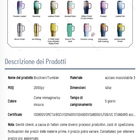
Descrizione dei Prodotti
Nome del prodotto
Bicchieri/Tumbler
Materiale
acciaio inossidabile 304
MOQ
2000pz
Dimensioni
40oz
Come immagine/su
Tempo di
Colore
5 giorni
misura
campionamento
Certificato
ISO9001/SMETA/BSCI/ISO14001/ISO45001/SA8000/LFGB/US STANDARD ecc...
Nota:
Gentili clienti, a causa di fattori come diversi processi produttivi, costi di spedizione,
fluttuazioni dei prezzi delle materie prime, il prezzo potrà variare.
Contattateci per ottenere il
prezzo più aggiornato.