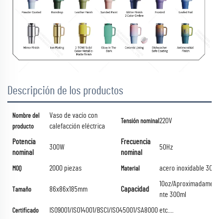
Descripción de los productos
Vaso de vacío con
Nombre del
220V
Tensión nominal
calefacción eléctrica
producto
Potencia
Frecuencia
300W
50Hz
nominal
nominal
2000 piezas
acero inoxidable 304
MOQ
Material
10oz/Aproximadame
86x86x185mm
Capacidad
Tamaño
nte 300ml
ISO9001/ISO14001/BSCI/ISO45001/SA8000 etc....
Certificado