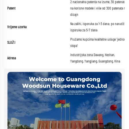
2 nacionalna patenta na izume, 30 patenata
Patent
na korisne modele i više od 300 patenata na
dizajn
Na zalihi, isporuka za 1-3 dana; po narudžbi,
Vrijeme uzorka
isporuka za 5-7 dana
Pružamo kupcima kvalitetne usluge 'jednog
SLUŽI
stopa'
Industrijska zona Dawang, Heshan,
Adresa
Yangdong, Yangjiang, Guangdong, Kina