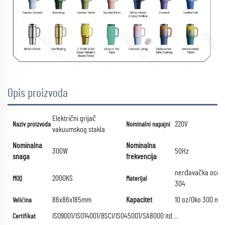
Opis proizvoda
Električni grijač
220V
Naziv proizvoda
Nominalni napajni
vakuumskog stakla
Nominalna
Nominalna
300W
50Hz
snaga
frekvencija
nerđavačka ocel
2000KS
MOQ
Materijal
304
86x86x185mm
Kapacitet
10 oz/Oko 300 ml
Veličina
ISO9001/ISO14001/BSCI/ISO45001/SA8000 itd....
Certifikat