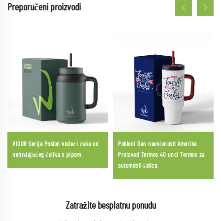
Preporučeni proizvodi
VIGOR Serija Poklon vodeći čaša od
Pokloni Dan neovisnosti Amerike
nehrđajućeg čelika s pipom
Proizvod Termos 40 unci Termos za
automobil šalica
Zatražite besplatnu ponudu