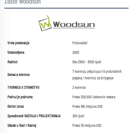
Zašto Woodsun
Vrsta poslovanja
Proizvođač
Ustanovljena
2005
Radnici
Oko 2500 - 3000 ljudi
7 tvornica, uključujući 6 proizvodnih
Domaća tvornica
pogona, 1 tvornicu za brizganje
TVORNICA U STRANSTVU
2 tvornice
Područje podruma
Preko 300.000 četvornih metara
Obrtni iznos
Preko 160 milijuna USD
Sposobnosti RAZVOJA I PROJEKTIRANJA
300 ljudi
Ulazak u Razi i Razvoj
Preko 35 milijuna USD