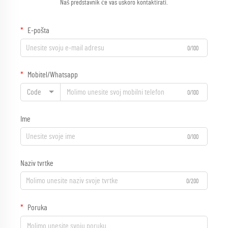
Naš predstavnik će vas uskoro kontaktirati.
E-pošta
0/100
Mobitel/Whatsapp
Code
0/100
Ime
0/100
Naziv tvrtke
0/200
Poruka