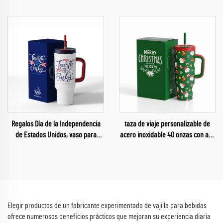
Deportivos para Viaje, Botella de
pajita y tazas para Día de la Madre
Agua Personalizada con Imán
Regalos Día de la Independencia
taza de viaje personalizable de
de Estados Unidos, vaso para
acero inoxidable 40 onzas con asa
coche de 40 onzas, taza para
y pajita, regalo de Navidad 2025
coche de 40 onzas
para coche
Elegir productos de un fabricante experimentado de vajilla para bebidas
ofrece numerosos beneficios prácticos que mejoran su experiencia diaria