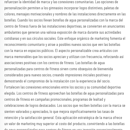
refuerzan la identidad de marca y las conexiones comunitarias. Las opciones de
personalización permiten a los gimnasios incorporar logos distintivos, paletas de
colores, mensajes motivacionales y nombres de las instalaciones directamente en las
botellas. Cuando los socios llevan botellas de agua personalizadas con la marca del
centro de fitness fuera de las instalaciones deportivas, se convierten en anunciantes
ambulantes que generan una valiosa exposición de marca durante sus actividades
cotidianas y en sus círculos sociales. Este enfoque orgánico de marketing fomenta el
reconocimiento comunitario y atrae a posibles nuevos socios que ven las botellas
con la marca en espacios públicos. El aspecto personalizable crea artículos con
marca memorables que los socios aprecian y utilizan con frecuencia, reforzando así
asociaciones positivas con los centros de fitness. Las botellas de agua
personalizadas para centros de fitness sirven como obsequios de bienvenida
considerados para nuevos socios, creando impresiones iniciales positivas y
demostrando el compromiso de la instalación con la experiencia del socio.
Fortalecen las conexiones emocionales entre los socios y su comunidad deportiva
elegida. Los centros de fitness aprovechan las botellas de agua personalizadas para
centros de fitness en campañas promocionales, programas de lealtad y
celebraciones de logros destacados. Los socios que reciben botellas con la marca se
sienten valorados y apreciados, lo que mejora significativamente las tasas de
retención y la satisfacción general. Esta aplicación estratégica de la marca ofrece
un valor de marketing muy superior al costo del producto, convirtiendo a las botellas
de agua personalizadas para centros de fitness en una inversión excepcionalmente