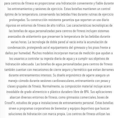
para centros de fitness es proporcionar una hidratación conveniente y fiable durante
los entrenamientos y sesiones de ejercicio. Estas botellas mantienen un control
óptimo de la temperatura, conservando las bebidas frías durante rutinas de ejercicio
prolongadas. Su construcción resistente garantiza que soporten un uso diario
riguroso en entornos de fitness de alto tráfico. Las características tecnológicas de
las botellas de agua personalizadas para centros de fitness incluyen sistemas
avanzados de aislamiento que preservan la temperatura de las bebidas durante
varias horas. La tecnología de doble pared al vacío evita la acumulación de
condensación, protegiendo así el equipamiento del gimnasio y los pisos frente a
daños por humedad. Muchos modelos incorporan marcas de medición que ayudan a
los usuarios a controlar su ingesta diaria de agua y a cumplir sus objetivos de
hidratación adecuada. Las botellas de agua personalizadas para centros de fitness
también cuentan con mecanismos de cierre seguro y hermético que evitan derrames
durante entrenamientos intensos. Su diseño ergonómico de agarre asegura un
manejo cómodo durante sesiones cardiovasculares, entrenamiento con pesas y
clases grupales de fitness. Normalmente, su composición material incluye acero
inoxidable de grado alimenticio o plástico duradero libre de BPA. Sus aplicaciones
abarcan diversos entornos de fitness, como gimnasios comerciales, boxes de
CrossFit, estudios de yoga e instalaciones de entrenamiento personal. Estas botellas
sirven a programas corporativos de bienestar y equipos deportivos que buscan
soluciones de hidratación con marca propia. Los centros de fitness utilizan las