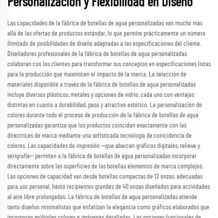
Personalización y Flexibilidad en Diseño
Las capacidades de la fábrica de botellas de agua personalizadas van mucho más
allá de las ofertas de productos estándar, lo que permite prácticamente un número
ilimitado de posibilidades de diseño adaptadas a las especificaciones del cliente.
Diseñadores profesionales de la fábrica de botellas de agua personalizadas
colaboran con los clientes para transformar sus conceptos en especificaciones listas
para la producción que maximicen el impacto de la marca. La selección de
materiales disponible a través de la fábrica de botellas de agua personalizadas
incluye diversos plásticos, metales y opciones de vidrio, cada uno con ventajas
distintas en cuanto a durabilidad, peso y atractivo estético. La personalización de
colores durante todo el proceso de producción de la fábrica de botellas de agua
personalizadas garantiza que los productos coincidan exactamente con las
directrices de marca mediante una sofisticada tecnología de coincidencia de
colores. Las capacidades de impresión —que abarcan gráficos digitales, relieve y
serigrafía— permiten a la fábrica de botellas de agua personalizadas incorporar
directamente sobre las superficies de las botellas elementos de marca complejos.
Las opciones de capacidad van desde botellas compactas de 12 onzas, adecuadas
para uso personal, hasta recipientes grandes de 40 onzas diseñados para actividades
al aire libre prolongadas. La fábrica de botellas de agua personalizadas atiende
tanto diseños minimalistas que enfatizan la elegancia como gráficos elaborados que
incorporan múltiples colores e imágenes detalladas. Las opciones funcionales de