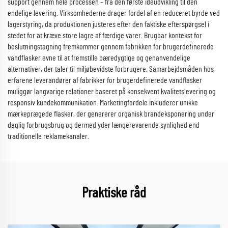
support gennem hele processen – fra den første idéudvikling til den
endelige levering. Virksomhederne drager fordel af en reduceret byrde ved
lagerstyring, da produktionen justeres efter den faktiske efterspørgsel i
stedet for at kræve store lagre af færdige varer. Brugbar kontekst for
beslutningstagning fremkommer gennem fabrikken for brugerdefinerede
vandflasker evne til at fremstille bæredygtige og genanvendelige
alternativer, der taler til miljøbevidste forbrugere. Samarbejdsmåden hos
erfarene leverandører af fabrikker for brugerdefinerede vandflasker
muliggør langvarige relationer baseret på konsekvent kvalitetslevering og
responsiv kundekommunikation. Marketingfordele inkluderer unikke
mærkeprægede flasker, der genererer organisk brandeksponering under
daglig forbrugsbrug og dermed yder længerevarende synlighed end
traditionelle reklamekanaler.
Praktiske råd