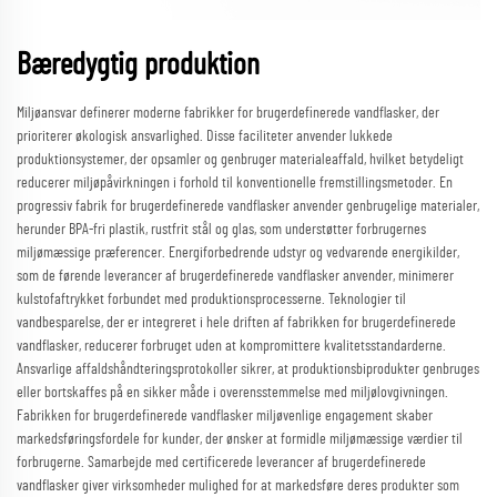
Bæredygtig produktion
Miljøansvar definerer moderne fabrikker for brugerdefinerede vandflasker, der
prioriterer økologisk ansvarlighed. Disse faciliteter anvender lukkede
produktionsystemer, der opsamler og genbruger materialeaffald, hvilket betydeligt
reducerer miljøpåvirkningen i forhold til konventionelle fremstillingsmetoder. En
progressiv fabrik for brugerdefinerede vandflasker anvender genbrugelige materialer,
herunder BPA-fri plastik, rustfrit stål og glas, som understøtter forbrugernes
miljømæssige præferencer. Energiforbedrende udstyr og vedvarende energikilder,
som de førende leverancer af brugerdefinerede vandflasker anvender, minimerer
kulstofaftrykket forbundet med produktionsprocesserne. Teknologier til
vandbesparelse, der er integreret i hele driften af fabrikken for brugerdefinerede
vandflasker, reducerer forbruget uden at kompromittere kvalitetsstandarderne.
Ansvarlige affaldshåndteringsprotokoller sikrer, at produktionsbiprodukter genbruges
eller bortskaffes på en sikker måde i overensstemmelse med miljølovgivningen.
Fabrikken for brugerdefinerede vandflasker miljøvenlige engagement skaber
markedsføringsfordele for kunder, der ønsker at formidle miljømæssige værdier til
forbrugerne. Samarbejde med certificerede leverancer af brugerdefinerede
vandflasker giver virksomheder mulighed for at markedsføre deres produkter som