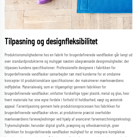
Tilpasning og designfleksibilitet
Produktionsmulighederne hos en fabrik for brugerdefinerede vandflasker går langt ud
over standardprodukterne og muliggør næsten ubegrænsede designmuligheder, der
tilpasses kundens specifikationer. Professionelle designere i fabrikken for
brugerdefinerede vandflasker samarbejder tæt med kunderne for at omdanne
koncepter til produktionsklare specifikationer, der maksimerer mærkeværdiens
indflydelse. Materialevalg, som er tilgængeligt gennem fabrikken for
brugerdefinerede vandflasker, omfatter forskellige typer plastik, metal og glas, hvor
hvert materiale har sine egne fordele i forhold til holdbarhed, vægt og æstetisk
appeal. Farvetilpasning gennem hele produktionsprocessen hos fabrikken for
brugerdefinerede vandflasker sikrer, at produkterne præcist overholder
mærkeværdiens farvevejledninger ved hjælp af avanceret farvematchningsteknologi.
Trykemuligheder, herunder digital grafik, prægning og silkeskærmstryk, giver
fabrikken for brugerdefinerede vandflasker mulighed for at integrere komplekse