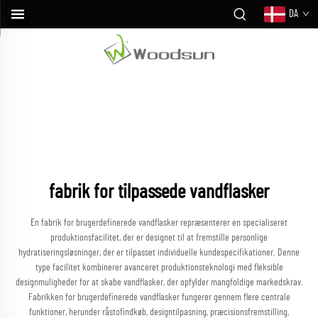
DA
fabrik for tilpassede vandflasker
En fabrik for brugerdefinerede vandflasker repræsenterer en specialiseret
produktionsfacilitet, der er designet til at fremstille personlige
hydratiseringsløsninger, der er tilpasset individuelle kundespecifikationer. Denne
type facilitet kombinerer avanceret produktionsteknologi med fleksible
designmuligheder for at skabe vandflasker, der opfylder mangfoldige markedskrav.
Fabrikken for brugerdefinerede vandflasker fungerer gennem flere centrale
funktioner, herunder råstofindkøb, designtilpasning, præcisionsfremstilling,