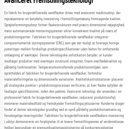
Avanceret Fremstillingsteknologi
En fabrik for brugerdefinerede vandflasker driver med avanceret maskinudstyr, der
repræsenterer en betydelig investering i fremstillingsmæssig fremragende kvalitet.
Sprøjteformningsudstyr former flaskestrukturen med præcis dimensionel nøjagtighed,
mens automatiserede monteringsystemer sikrer konsekvent kvalitet på tværs af
produktionspartier. Fabrikken for brugerdefinerede vandflasker integrerer
computernumerisk styringssystemer (CNC), som gør det muligt at foretage hurtige
justeringer mellem forskellige produktspecifikationer uden behov for omfattende
omlægning af værktøjer. Denne teknologiske sofistikation betyder, at kunder
modtager produkter med overlegen strukturel integritet, finere overfladekvalitet og
pålidelig funktionalitet. Temperaturkontrollerede produktionsmiljøer, som
opretholdes af fabrikken for brugerdefinerede vandflasker, forhindrer
materialeforringelse og dimensionelle variationer. Kvalitetskontrolstationer placeret
på strategiske punkter i produktionsprocessen verificerer, at hver flaske opfylder de
fastlagte specifikationer, inden den pakkes. Avanceret teknologi, der anvendes i en
professionel fabrik for brugerdefinerede vandflasker, reducerer produktionsfejl,
minimerer materialeaffald og fremskynder fremstillingscyklusserne. Kunderne drager
fordel af denne teknologiske grundlag ved at opnå pålidelig produktkonsekvens og
forudsigelige leveringstider. Fabrikken for brugerdefinerede vandflaskers investering
i udstyr demonstrerer en forpligtelse til at levere fremstillingsevner af verdensklasse,
hvilket begrundiger en premiumkvalitetspositionering på konkurrencedygtige