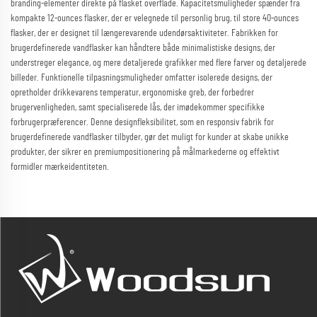
branding-elementer direkte på flasket overflade. Kapacitetsmuligheder spænder fra
kompakte 12-ounces flasker, der er velegnede til personlig brug, til store 40-ounces
flasker, der er designet til længerevarende udendørsaktiviteter. Fabrikken for
brugerdefinerede vandflasker kan håndtere både minimalistiske designs, der
understreger elegance, og mere detaljerede grafikker med flere farver og detaljerede
billeder. Funktionelle tilpasningsmuligheder omfatter isolerede designs, der
opretholder drikkevarens temperatur, ergonomiske greb, der forbedrer
brugervenligheden, samt specialiserede lås, der imødekommer specifikke
forbrugerpræferencer. Denne designfleksibilitet, som en responsiv fabrik for
brugerdefinerede vandflasker tilbyder, gør det muligt for kunder at skabe unikke
produkter, der sikrer en premiumpositionering på målmarkederne og effektivt
formidler mærkeidentiteten.