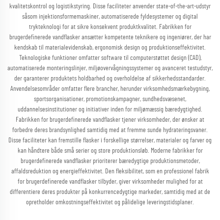
kvalitetskontrol og logistikstyring. Disse faciliteter anvender state-of-the-art-udstyr
såsom injektionsformemaskiner, automatiserede fyldesystemer og digital
trykteknologi for at sikre konsekvent produktkvalitet. Fabrikken for
brugerdefinerede vandflasker ansætter kompetente teknikere og ingeniører, der har
kendskab til materialevidenskab, ergonomisk design og produktionseffektivitet.
Teknologiske funktioner omfatter software til computerstøttet design (CAD),
automatiserede monteringslinjer, miljøovervågningssystemer og avanceret testudstyr,
der garanterer produktets holdbarhed og overholdelse af sikkerhedsstandarder.
Anvendelsesområder omfatter flere brancher, herunder virksomhedsmærkebygning,
sportsorganisationer, promotionskampagner, sundhedsvæsenet,
uddannelsesinstitutioner og initiativer inden for miljømæssig bæredygtighed.
Fabrikken for brugerdefinerede vandflasker tjener virksomheder, der ønsker at
forbedre deres brandsynlighed samtidig med at fremme sunde hydrateringsvaner.
Disse faciliteter kan fremstille flasker i forskellige størrelser, materialer og farver og
kan håndtere både små serier og store produktionsløb. Moderne fabrikker for
brugerdefinerede vandflasker prioriterer bæredygtige produktionsmetoder,
affaldsreduktion og energieffektivitet. Den fleksibilitet, som en professionel fabrik
for brugerdefinerede vandflasker tilbyder, giver virksomheder mulighed for at
differentiere deres produkter på konkurrencedygtige markeder, samtidig med at de
opretholder omkostningseffektivitet og pålidelige leveringstidsplaner.