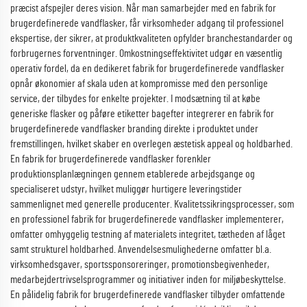
præcist afspejler deres vision. Når man samarbejder med en fabrik for
brugerdefinerede vandflasker, får virksomheder adgang til professionel
ekspertise, der sikrer, at produktkvaliteten opfylder branchestandarder og
forbrugernes forventninger. Omkostningseffektivitet udgør en væsentlig
operativ fordel, da en dedikeret fabrik for brugerdefinerede vandflasker
opnår økonomier af skala uden at kompromisse med den personlige
service, der tilbydes for enkelte projekter. I modsætning til at købe
generiske flasker og påføre etiketter bagefter integrerer en fabrik for
brugerdefinerede vandflasker branding direkte i produktet under
fremstillingen, hvilket skaber en overlegen æstetisk appeal og holdbarhed.
En fabrik for brugerdefinerede vandflasker forenkler
produktionsplanlægningen gennem etablerede arbejdsgange og
specialiseret udstyr, hvilket muliggør hurtigere leveringstider
sammenlignet med generelle producenter. Kvalitetssikringsprocesser, som
en professionel fabrik for brugerdefinerede vandflasker implementerer,
omfatter omhyggelig testning af materialets integritet, tætheden af låget
samt strukturel holdbarhed. Anvendelsesmulighederne omfatter bl.a.
virksomhedsgaver, sportssponsoreringer, promotionsbegivenheder,
medarbejdertrivselsprogrammer og initiativer inden for miljøbeskyttelse.
En pålidelig fabrik for brugerdefinerede vandflasker tilbyder omfattende