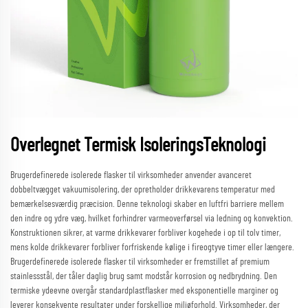
Overlegnet Termisk IsoleringsTeknologi
Brugerdefinerede isolerede flasker til virksomheder anvender avanceret
dobbeltvægget vakuumisolering, der opretholder drikkevarens temperatur med
bemærkelsesværdig præcision. Denne teknologi skaber en luftfri barriere mellem
den indre og ydre væg, hvilket forhindrer varmeoverførsel via ledning og konvektion.
Konstruktionen sikrer, at varme drikkevarer forbliver kogehede i op til tolv timer,
mens kolde drikkevarer forbliver forfriskende kølige i fireogtyve timer eller længere.
Brugerdefinerede isolerede flasker til virksomheder er fremstillet af premium
stainlessstål, der tåler daglig brug samt modstår korrosion og nedbrydning. Den
termiske ydeevne overgår standardplastflasker med eksponentielle marginer og
leverer konsekvente resultater under forskellige miljøforhold. Virksomheder, der