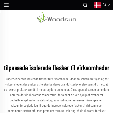
DA
tilpassede isolerede flasker til virksomheder
Brugerdefinerede isolerede flasker til virksomheder udgør en sofistikeret løsning for
virksomheder, der ønsker at forstærke deres brandtilstedeværelse samtidig med, at
de leverer praktisk værdi til medarbejdere og kunder. Disse specialiserede beholdere
opretholder drikkevarens temperatur i forlænget tid ved hjælp af avanceret
dobbeltvægget isoleringsteknologi, som forhindrer varmeoverførsel gennem
vakuumforseglede lag. Brugerdefinerede isolerede flasker til virksomheder
kombinerer rustfrit stål med premium termisk isolering, så drikkevarer forbliver