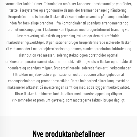
varme eller kolde i timer. Teknologien omfatter kondensationsbestandige yderflader,
tætte låsesystemer og ergonomiske design, der fremmer behagelig håndtering.
Brugerdefinerede isolerede flasker til virksomheder anvendes på mange områder
inden for forskellige brancher – fra kontorlokaler til udendørs arrangementer og
promotionskampagner. Flaskerne kan tilpasses med brugerdefineret branding via
lasergravering, silkeskrift og prægning, hvilket gør dem til kraftfulde
markedsføringsværktøjer. Organisationer bruger brugerdefinerede isolerede flasker
til virksomheder i medarbejdertrivselsprogrammer, kundeappreciationsinitiativer og
distribution ved messer. Isoleringsteknologien opretholder optimal
drikkevartemperatur uanset eksterne forhold, hvilket gør disse flasker egnet både til
indendørs og udendørs miljøer. Brugerdefinerede isolerede flasker til virksomheder
tiltrækker miljøbevidste organisationer ved at reducere afhængigheden af
engangsbeholdere og promotionsartikler. Deres holdbarhed sikrer lang levetid og
maksimerer afkastet på investeringen samtidig med, at de bygger mærkeloyalitet.
Disse flasker kombinerer funktionalitet med æstetisk appeal og tilbyder
virksomheder et premium-gavevalg, som modtagerne faktisk bruger dagligt.
Nye produktanbefalinger