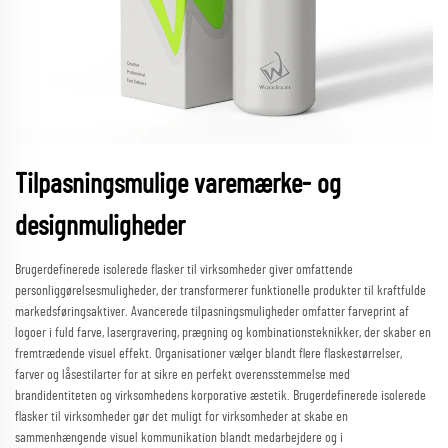
Tilpasningsmulige varemærke- og
designmuligheder
Brugerdefinerede isolerede flasker til virksomheder giver omfattende
personliggørelsesmuligheder, der transformerer funktionelle produkter til kraftfulde
markedsføringsaktiver. Avancerede tilpasningsmuligheder omfatter farveprint af
logoer i fuld farve, lasergravering, prægning og kombinationsteknikker, der skaber en
fremtrædende visuel effekt. Organisationer vælger blandt flere flaskestørrelser,
farver og låsestilarter for at sikre en perfekt overensstemmelse med
brandidentiteten og virksomhedens korporative æstetik. Brugerdefinerede isolerede
flasker til virksomheder gør det muligt for virksomheder at skabe en
sammenhængende visuel kommunikation blandt medarbejdere og i