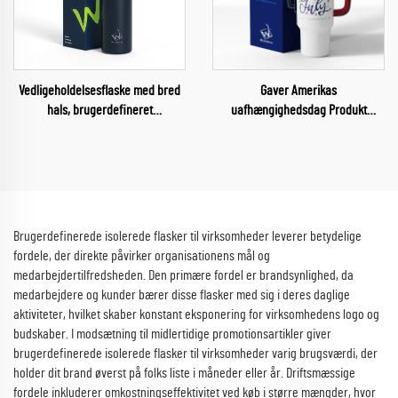
Vedligeholdelsesflaske med bred
Gaver Amerikas
hals, brugerdefineret
uafhængighedsdag Produkt
sportsdobbelt væg isoleret gym
Tumbler Bil Tumbler 40oz Kaffe
vandflaske, termosflasker
kop
Brugerdefinerede isolerede flasker til virksomheder leverer betydelige
fordele, der direkte påvirker organisationens mål og
medarbejdertilfredsheden. Den primære fordel er brandsynlighed, da
medarbejdere og kunder bærer disse flasker med sig i deres daglige
aktiviteter, hvilket skaber konstant eksponering for virksomhedens logo og
budskaber. I modsætning til midlertidige promotionsartikler giver
brugerdefinerede isolerede flasker til virksomheder varig brugsværdi, der
holder dit brand øverst på folks liste i måneder eller år. Driftsmæssige
fordele inkluderer omkostningseffektivitet ved køb i større mængder, hvor