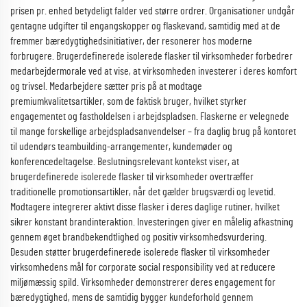
prisen pr. enhed betydeligt falder ved større ordrer. Organisationer undgår
gentagne udgifter til engangskopper og flaskevand, samtidig med at de
fremmer bæredygtighedsinitiativer, der resonerer hos moderne
forbrugere. Brugerdefinerede isolerede flasker til virksomheder forbedrer
medarbejdermorale ved at vise, at virksomheden investerer i deres komfort
og trivsel. Medarbejdere sætter pris på at modtage
premiumkvalitetsartikler, som de faktisk bruger, hvilket styrker
engagementet og fastholdelsen i arbejdspladsen. Flaskerne er velegnede
til mange forskellige arbejdspladsanvendelser – fra daglig brug på kontoret
til udendørs teambuilding-arrangementer, kundemøder og
konferencedeltagelse. Beslutningsrelevant kontekst viser, at
brugerdefinerede isolerede flasker til virksomheder overtræffer
traditionelle promotionsartikler, når det gælder brugsværdi og levetid.
Modtagere integrerer aktivt disse flasker i deres daglige rutiner, hvilket
sikrer konstant brandinteraktion. Investeringen giver en målelig afkastning
gennem øget brandbekendtlighed og positiv virksomhedsvurdering.
Desuden støtter brugerdefinerede isolerede flasker til virksomheder
virksomhedens mål for corporate social responsibility ved at reducere
miljømæssig spild. Virksomheder demonstrerer deres engagement for
bæredygtighed, mens de samtidig bygger kundeforhold gennem