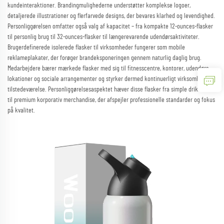
kundeinteraktioner. Brandingmulighederne understøtter komplekse logoer,
detaljerede illustrationer og flerfarvede designs, der bevares klarhed og levendighed.
Personliggørelsen omfatter også valg af kapacitet – fra kompakte 12-ounces-flasker
til personlig brug til 32-ounces-flasker til længerevarende udendørsaktiviteter.
Brugerdefinerede isolerede flasker til virksomheder fungerer som mobile
reklameplakater, der forøger brandeksponeringen gennem naturlig daglig brug.
Medarbejdere bærer mærkede flasker med sig til fitnesscentre, kontorer, udendørs
lokationer og sociale arrangementer og styrker dermed kontinuerligt virksomhedens
tilstedeværelse. Personliggørelsesaspektet hæver disse flasker fra simple drikkevarer
til premium korporativ merchandise, der afspejler professionelle standarder og fokus
på kvalitet.