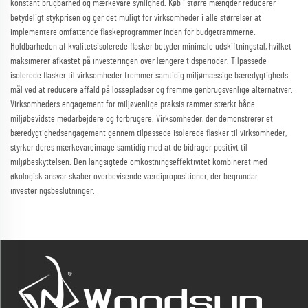
konstant brugbarhed og mærkevare synlighed. Køb i større mængder reducerer
betydeligt stykprisen og gør det muligt for virksomheder i alle størrelser at
implementere omfattende flaskeprogrammer inden for budgetrammerne.
Holdbarheden af kvalitetsisolerede flasker betyder minimale udskiftningstal, hvilket
maksimerer afkastet på investeringen over længere tidsperioder. Tilpassede
isolerede flasker til virksomheder fremmer samtidig miljømæssige bæredygtigheds
mål ved at reducere affald på lossepladser og fremme genbrugsvenlige alternativer.
Virksomheders engagement for miljøvenlige praksis rammer stærkt både
miljøbevidste medarbejdere og forbrugere. Virksomheder, der demonstrerer et
bæredygtighedsengagement gennem tilpassede isolerede flasker til virksomheder,
styrker deres mærkevareimage samtidig med at de bidrager positivt til
miljøbeskyttelsen. Den langsigtede omkostningseffektivitet kombineret med
økologisk ansvar skaber overbevisende værdipropositioner, der begrundar
investeringsbeslutninger.