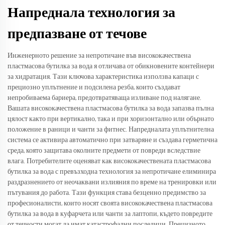
Напреднала технология за
предпазване от течове
Инженерното решение за непротичане във висококачествена
пластмасова бутилка за вода я отличава от обикновените контейнери
за хидратация. Тази ключова характеристика използва капаци с
прециозно уплътнение и подсилена резба, които създават
непробиваема бариера, предотвратяваща изливане под налягане.
Вашата висококачествена пластмасова бутилка за вода запазва пълна
цялост както при вертикално, така и при хоризонтално или обърнато
положение в раници и чанти за фитнес. Напредналата уплътнителна
система се активира автоматично при затваряне и създава герметична
среда, която защитава околните предмети от повреди вследствие
влага. Потребителите оценяват как висококачествената пластмасова
бутилка за вода с превъзходна технология за непротичане елиминира
раздразнението от неочаквани излияния по време на тренировки или
пътувания до работа. Тази функция става безценно предимство за
професионалисти, които носят своята висококачествена пластмасова
бутилка за вода в куфарчета или чанти за лаптопи, където повредите
от течности могат да имат катастрофални последици. Прецизното