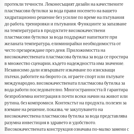
протекли течности. Леконесъщият дизайн на качествените
пластмасови бутилки за вода прави носенето на вашето
хидратационно решение без усилие по време на пътувания
до работа, тренировки и пътувания. Функциите за запазване
на температурата в продуктите висококачествени
пластмасови бутилки за вода поддържат напитките при
желаната температура, елиминирайки необходимостта от
често презареждане през деня. Приложимостта на
висококачествената пластмасова бутилка за вода се простира
в множество сценарии, където надеждността има значение.
Независимо дали извършвате изкачване по изискващи
пътеки, работите на бюрото си, играете спорт или пътувате
международно, висококачествената пластмасова бутилка за
вода работи последователно. Многостранността й гарантира
безпроблемна интеграция в почти всеки начин на живот или
рутина, без компромиси. Контекстът на продукта, полезен за
вземане на решение, показва, че закупуването на
висококачествена пластмасова бутилка за вода представлява
разумна инвестиция в здравето и удобството.
Висококачествената конструкция означава по-малко замени с