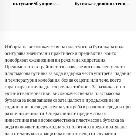
пътуване 40 унции с
бутилка с двойни стени, с
дръжка, 2 в 1 сламка и
широк отвор,
капак за пиеене, двоен
персонализирана за
термос с термоизолация
спортна зала, с
термоизолация, бутилки за
вода с вакуумна изолация
Изборът на висококачествена пластмасова бутилка за вода
осигурява значителни практически предимства, които
подобряват ежедневния ви режим на хидратация.
Предимството в трайност означава, че висококачествената
пластмасова бутилка за вода издържа честа употреба, падания
и температурни колебания, без да се цепи или тече, което
гарантира отлична дългосрочна стойност. За разлика от по-
евтините алтернативи, висококачествената пластмасова
бутилка за вода запазва своята цялост в продължение на
години при последователна употреба в различни среди и при
различни дейности. Оперативните предимства от
инвестиция във висококачествена пластмасова бутилка за
вода включват превъзходна технология за предотвратяване
на изтичане, която защитава вашите вещи от случайни