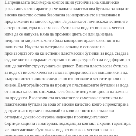
Напредналата полимерна композиция устойчива на химическо
разлагане, което гарантира, че вашата пластмасова бутилка за вода от
високо качество остава безопасна за непрекъснато използване в
продължение на много години. За разлика от по-нискокачествените
алтернативи, една пластмасова бутилка за вода от високо качество
няма да се напуква, няма да промени цвета си или да издава
неприятни миризми, които биха компрометирали качеството на
напитката. Науката за материали, лежаща в основата на
производството на качествени пластмасови бутилки за вода, създава
съдове, които издържат екстремни температури, без да се деформират
или да загубят структурната си цялост. Вашата пластмасова бутилка
за вода от високо качество запазва прозрачността и външния си вид,
въпреки интензивното ежедневно използване и честите цикли на
миене. Дълготрайността на премиум пластмасовите бутилки за вода
от високо качество означава, че избягвате ненужни цикли на замяна
на продукти. Екологичната осъзнатост се съчетава с покупката на
пластмасова бутилка за вода от високо качество, която е проектирана
да трае дълго време, намалявайки количеството пластмасови
отпадъци, докато осигурява надеждна производителност.
Сертификацията за материал, подходящ за контакт с храни, гарантира,
че пластмасовата бутилка за вода от високо качество запазва