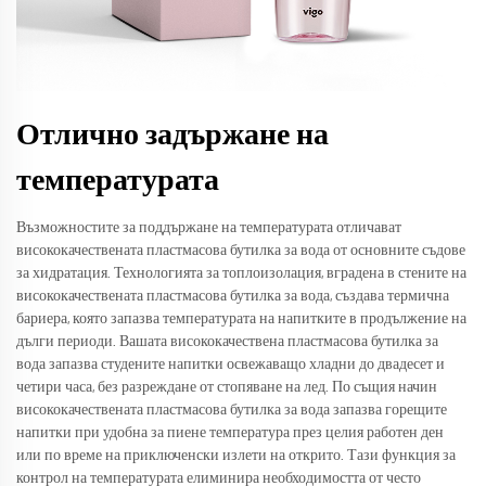
Отлично задържане на
температурата
Възможностите за поддържане на температурата отличават
висококачествената пластмасова бутилка за вода от основните съдове
за хидратация. Технологията за топлоизолация, вградена в стените на
висококачествената пластмасова бутилка за вода, създава термична
бариера, която запазва температурата на напитките в продължение на
дълги периоди. Вашата висококачествена пластмасова бутилка за
вода запазва студените напитки освежаващо хладни до двадесет и
четири часа, без разреждане от стопяване на лед. По същия начин
висококачествената пластмасова бутилка за вода запазва горещите
напитки при удобна за пиене температура през целия работен ден
или по време на приключенски излети на открито. Тази функция за
контрол на температурата елиминира необходимостта от често