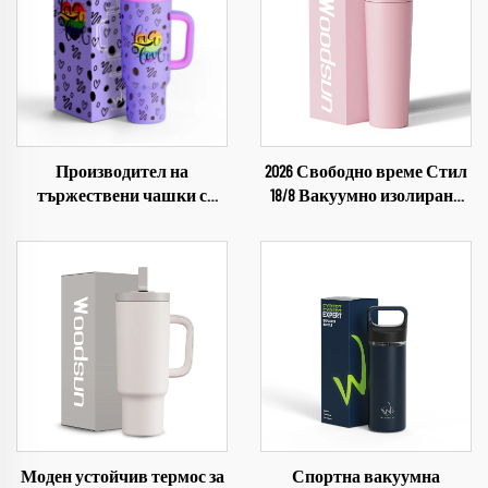
Производител на
2026 Свободно време Стил
тържествени чашки с
18/8 Вакуумно изолирана
лазерно гравирани лога от
чаша-термос с капаче и
неръждаема стомана за
сламка за вода
Прайд парада
Моден устойчив термос за
Спортна вакуумна