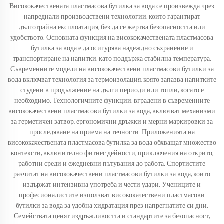
Висококачествената пластмасова бутилка за вода се произвежда чрез
напреднали производствени технологии, които гарантират
дълготрайна експлоатация, без да се жертва безопасността или
удобството. Основната функция на висококачествената пластмасова
бутилка за вода е да осигурява надеждно съхранение и
транспортиране на напитки, като поддържа стабилна температура.
Съвременните модели на висококачествени пластмасови бутилки за
вода включват технология за термоизолация, която запазва напитките
студени в продължение на дълги периоди или топли, когато е
необходимо. Технологичните функции, вградени в съвременните
висококачествени пластмасови бутилки за вода, включват механизми
за герметичен затвор, ергономични дръжки и мерни маркировки за
проследяване на приема на течности. Приложенията на
висококачествената пластмасова бутилка за вода обхващат множество
контексти, включително фитнес дейности, приключения на открито,
работни среди и ежедневни пътувания до работа. Спортистите
разчитат на висококачествени пластмасови бутилки за вода, които
издържат интензивна употреба и чести удари. Учениците и
професионалистите използват висококачествени пластмасови
бутилки за вода за удобна хидратация през напрегнатите си дни.
Семействата ценят издръжливостта и стандартите за безопасност,