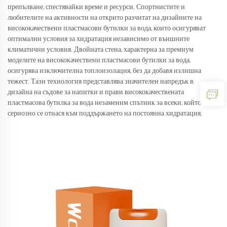
препълване, спестявайки време и ресурси. Спортнистите и
любителите на активности на открито разчитат на дизайните на
висококачествени пластмасови бутилки за вода, които осигуряват
оптимални условия за хидратация независимо от външните
климатични условия. Двойната стена, характерна за премиум
моделите на висококачествени пластмасови бутилки за вода,
осигурява изключителна топлоизолация, без да добавя излишна
тежест. Тази технология представлява значителен напредък в
дизайна на съдове за напитки и прави висококачествената
пластмасова бутилка за вода незаменим спътник за всеки, който
сериозно се отнася към поддържането на постоянна хидратация.