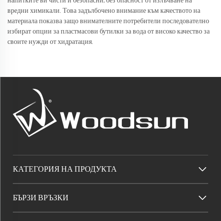
напитките ви чисти и безопасни, без опасност от излъчване на
вредни химикали. Това задълбочено внимание към качеството на
материала показва защо внимателните потребители последователно
избират опции за пластмасови бутилки за вода от високо качество за
своите нужди от хидратация.
КАТЕГОРИЯ НА ПРОДУКТА
БЪРЗИ ВРЪЗКИ