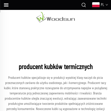
PL
producent kubków termicznych
Producent kubków specjalizuje się w produkcji wysokiej klasy naczyń do picia
przeznaczonych zarówno do użytku osobistego, jak i komercyjnego. Producent tacy
kubki, które stanowią praktyczne rozwiązanie do utrzymywania napojów w pożądanej
temperaturze przy jednoczesnej zapewnieniu mobilności i trwałości. Branża
producentów kubków uległa znaczącej ewolucji, wdrażając zaawansowane techniki
produkcyjne umożliwiające tworzenie produktów spełniających zróżnicowane
potrzeby konsumentów. Nowoczesne kubki są wyposażone w technologię izolacji