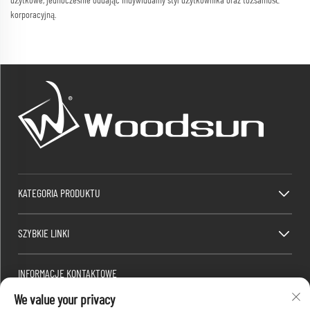
użytkowe, jednocześnie oddając indywidualny styl użytkownika oraz tożsamość
korporacyjną.
KATEGORIA PRODUKTU
SZYBKIE LINKI
INFORMACJE KONTAKTOWE
We value your privacy
Factory/Office add : Strefa Przemysłowa Dawang, południowa część chińskiej drogi