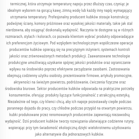
termicznej, która utrzymuje temperaturę napoju przez dłuższy czas, czyniąc je
idealnym wyborem na gorącą kawę, zimną wodę lub każdy inny napój wymagający
utrzymania temperatury. Profesjonalny producent kubków stosuje konstrukcję
podwójnej ściany, komory próżniowe oraz wysokiej jakości materiały, takie jak stal
nierdzewna, aby osiągnąć doskonałą wydajność. Naczynia te dostępne są w różnych
rozmiarach, stylach i kolorach, co pozwala klientom wybrać produkty odpowiadające
ich preferencjom życiowym. Pod względem technologicznym współczesne operacje
producentów kubków opierają się na precyzyjnym inżynierii, systemach kontroli
jakości oraz zrównoważonych metodach produkcji. Zaawansowane technologie
produkcyjne umożliwiają uzyskanie spójnej jakości produktów oraz ograniczanie
wpływu na środowisko poprzez efektywne zarządzanie zasobami. Zastosowania
obejmują codzienny użytku osobisty, prezentowanie firmowe, artykuły promocyjne,
aktywności na świeżym powietrzu, podróżowanie, ćwiczenia fizyczne oraz
środowiska biurowe. Sektor producentów kubków odpowiada na praktyczne potrzeby
konsumentów, oferując produkty łączące funkcjonalność z atrakcyjną estetyką.
Niezależnie od tego, czy klienci chcą, aby ich napoje pozostawały ciepłe podczas
porannego dojazdu do pracy, czy chłodne podczas przygód na otwartym powietrzu,
kubki produkowane przez renomowanych producentów zapewniają niezawodną
wydajność. Dziś producent kubków tworzy rozwiązania ułatwiające codzienne rutyny,
wspierając przy tym świadomość ekologiczną dzięki wielokrotnemu użytkowaniu
jako alternatywie dla jednorazowych kubków.