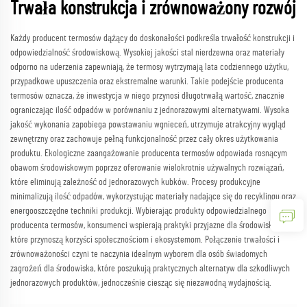
Trwała konstrukcja i zrównoważony rozwój
Każdy producent termosów dążący do doskonałości podkreśla trwałość konstrukcji i
odpowiedzialność środowiskową. Wysokiej jakości stal nierdzewna oraz materiały
odporno na uderzenia zapewniają, że termosy wytrzymają lata codziennego użytku,
przypadkowe upuszczenia oraz ekstremalne warunki. Takie podejście producenta
termosów oznacza, że inwestycja w niego przynosi długotrwałą wartość, znacznie
ograniczając ilość odpadów w porównaniu z jednorazowymi alternatywami. Wysoka
jakość wykonania zapobiega powstawaniu wgnieceń, utrzymuje atrakcyjny wygląd
zewnętrzny oraz zachowuje pełną funkcjonalność przez cały okres użytkowania
produktu. Ekologiczne zaangażowanie producenta termosów odpowiada rosnącym
obawom środowiskowym poprzez oferowanie wielokrotnie używalnych rozwiązań,
które eliminują zależność od jednorazowych kubków. Procesy produkcyjne
minimalizują ilość odpadów, wykorzystując materiały nadające się do recyklingu oraz
energooszczędne techniki produkcji. Wybierając produkty odpowiedzialnego
producenta termosów, konsumenci wspierają praktyki przyjazne dla środowiska,
które przynoszą korzyści społecznościom i ekosystemom. Połączenie trwałości i
zrównoważoności czyni te naczynia idealnym wyborem dla osób świadomych
zagrożeń dla środowiska, które poszukują praktycznych alternatyw dla szkodliwych
jednorazowych produktów, jednocześnie ciesząc się niezawodną wydajnością.