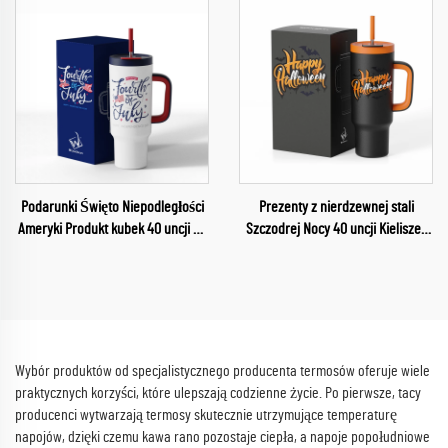
Sport
Podarunki Święto Niepodległości
Prezenty z nierdzewnej stali
Ameryki Produkt kubek 40 uncji na
Szczodrej Nocy 40 uncji Kieliszek
samochód
na kolanko dla dzieci Szczodra Noc
Samochodowy kubek na napój do
Happy Halloween
Wybór produktów od specjalistycznego producenta termosów oferuje wiele
praktycznych korzyści, które ulepszają codzienne życie. Po pierwsze, tacy
producenci wytwarzają termosy skutecznie utrzymujące temperaturę
napojów, dzięki czemu kawa rano pozostaje ciepła, a napoje popołudniowe