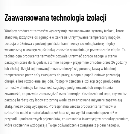
Zaawansowana technologia izolacji
Wiodący producent termosów wykorzystuje zaawansowane systemy izolacji, które
stanowią szczytowe osiągnięcie w zakresie utrzymywania temperatury napojów.
Izolacja próżniowa z podwójnymi ściankami tworzy szczelną barierę między
wewnętrzną a zewnętrzną ścianką, znacznie spowalniając przewodzenie ciepła. Ta
technologia producenta termosów pozwala utrzymać gorące napoje w stanie
parzącym przez do 12 godzin, a zimne napoje – przyjemnie chłodne przez 24 godziny
lub dłużej. Dzięki tej innowacji możesz cieszyć się poranną kawą w idealnej
temperaturze przez cały czas jazdy do pracy, a napoje popołudniowe pozostają
chrupkie bez roztopienia się lodu. Postęp w dziedzinie izolacji tego producenta
termosów eliminuje konieczność częstego podgrzewania lub uzupełniania
zawartości, co pozwala zaoszczędzić czas i energię. Niezależnie od tego, czy wolisz
parzącą herbatę czy lodowato zimną wodę, zaawansowane inżynierii zapewniają
stałą, niezawodną wydajność. Profesjonalna wiedza producenta termosów w
dziedzinie nauki o materiałach przekłada się na wyniki znacznie lepsze niż w
przypadku podstawowych pojemników, co uzasadnia inwestycję w produkty premium,
które codziennie wzbogacają Twoje doświadczenie związane z picem napojów.