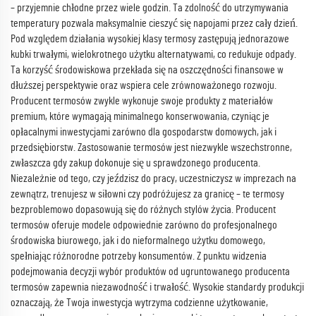
– przyjemnie chłodne przez wiele godzin. Ta zdolność do utrzymywania
temperatury pozwala maksymalnie cieszyć się napojami przez cały dzień.
Pod względem działania wysokiej klasy termosy zastępują jednorazowe
kubki trwałymi, wielokrotnego użytku alternatywami, co redukuje odpady.
Ta korzyść środowiskowa przekłada się na oszczędności finansowe w
dłuższej perspektywie oraz wspiera cele zrównoważonego rozwoju.
Producent termosów zwykle wykonuje swoje produkty z materiałów
premium, które wymagają minimalnego konserwowania, czyniąc je
opłacalnymi inwestycjami zarówno dla gospodarstw domowych, jak i
przedsiębiorstw. Zastosowanie termosów jest niezwykle wszechstronne,
zwłaszcza gdy zakup dokonuje się u sprawdzonego producenta.
Niezależnie od tego, czy jeździsz do pracy, uczestniczysz w imprezach na
zewnątrz, trenujesz w siłowni czy podróżujesz za granicę – te termosy
bezproblemowo dopasowują się do różnych stylów życia. Producent
termosów oferuje modele odpowiednie zarówno do profesjonalnego
środowiska biurowego, jak i do nieformalnego użytku domowego,
spełniając różnorodne potrzeby konsumentów. Z punktu widzenia
podejmowania decyzji wybór produktów od ugruntowanego producenta
termosów zapewnia niezawodność i trwałość. Wysokie standardy produkcji
oznaczają, że Twoja inwestycja wytrzyma codzienne użytkowanie,