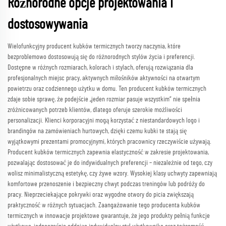
Różnorodne opcje projektowania i
dostosowywania
Wielofunkcyjny producent kubków termicznych tworzy naczynia, które
bezproblemowo dostosowują się do różnorodnych stylów życia i preferencji.
Dostępne w różnych rozmiarach, kolorach i stylach, oferują rozwiązania dla
profesjonalnych miejsc pracy, aktywnych miłośników aktywności na otwartym
powietrzu oraz codziennego użytku w domu. Ten producent kubków termicznych
zdaje sobie sprawę, że podejście „jeden rozmiar pasuje wszystkim” nie spełnia
zróżnicowanych potrzeb klientów, dlatego oferuje szerokie możliwości
personalizacji. Klienci korporacyjni mogą korzystać z niestandardowych logo i
brandingów na zamówieniach hurtowych, dzięki czemu kubki te stają się
wyjątkowymi prezentami promocyjnymi, których pracownicy rzeczywiście używają.
Producent kubków termicznych zapewnia elastyczność w zakresie projektowania,
pozwalając dostosować je do indywidualnych preferencji – niezależnie od tego, czy
wolisz minimalistyczną estetykę, czy żywe wzory. Wysokiej klasy uchwyty zapewniają
komfortowe przenoszenie i bezpieczny chwyt podczas treningów lub podróży do
pracy. Nieprzeciekające pokrywki oraz wygodne otwory do picia zwiększają
praktyczność w różnych sytuacjach. Zaangażowanie tego producenta kubków
termicznych w innowacje projektowe gwarantuje, że jego produkty pełnią funkcje