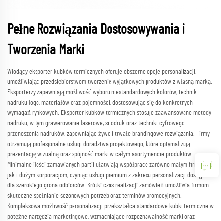
Pełne Rozwiązania Dostosowywania i
Tworzenia Marki
Wiodący eksporter kubków termicznych oferuje obszerne opcje personalizacji,
umożliwiając przedsiębiorstwom tworzenie wyjątkowych produktów z własną marką.
Eksporterzy zapewniają możliwość wyboru niestandardowych kolorów, technik
nadruku logo, materiałów oraz pojemności, dostosowując się do konkretnych
wymagań rynkowych. Eksporter kubków termicznych stosuje zaawansowane metody
nadruku, w tym grawerowanie laserowe, sitodruk oraz techniki cyfrowego
przenoszenia nadruków, zapewniając żywe i trwałe brandingowe rozwiązania. Firmy
otrzymują profesjonalne usługi doradztwa projektowego, które optymalizują
prezentację wizualną oraz spójność marki w całym asortymencie produktów.
Minimalne ilości zamawianych partii ułatwiają współprace zarówno małym firmom,
jak i dużym korporacjom, czyniąc usługi premium z zakresu personalizacji dostępne
dla szerokiego grona odbiorców. Krótki czas realizacji zamówień umożliwia firmom
skuteczne spełnianie sezonowych potrzeb oraz terminów promocyjnych.
Kompleksowa możliwość personalizacji przekształca standardowe kubki termiczne w
potężne narzędzia marketingowe, wzmacniające rozpoznawalność marki oraz