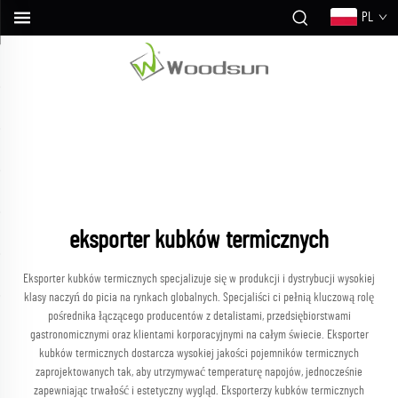
PL
eksporter kubków termicznych
Eksporter kubków termicznych specjalizuje się w produkcji i dystrybucji wysokiej
klasy naczyń do picia na rynkach globalnych. Specjaliści ci pełnią kluczową rolę
pośrednika łączącego producentów z detalistami, przedsiębiorstwami
gastronomicznymi oraz klientami korporacyjnymi na całym świecie. Eksporter
kubków termicznych dostarcza wysokiej jakości pojemników termicznych
zaprojektowanych tak, aby utrzymywać temperaturę napojów, jednocześnie
zapewniając trwałość i estetyczny wygląd. Eksporterzy kubków termicznych