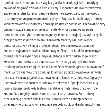
opóźnienia w zakupach oraz wąskie gardła w produkcji, które mogłyby
zakłócać ciągłość działania Twojej firmy. Eksporter kubków termicznych
zapewnia istotne korzyści cenowe dzięki możliwości zakupu hurtowego
oraz efektywnym procesom produkcyjnym. Poprzez konsolidację produkcji
wielu zamówień eksporterzy obniżają koszty jednostkowe, zachowując przy
tym najwyższe standardy jakości. Ta efektywność cenowa pozwala
detalistom i dystrybutorom na osiągnięcie konkurencyjnej pozycji na rynku
przy jednoczesnym zachowaniu zdrowych marż zysku. Możliwości
personalizacji wyróżniają profesjonalnych eksporterów w dzisiejszym
konkurencyjnym środowisku biznesowym. Eksporter kubków termicznych
oferuje szeroki wybór opcji indywidualizacji, w tym nadruk logo, wybór
kolorów, materiałów oraz pojemności. Firmy mogą tworzyć markowe
produkty odzwierciedlające ich tożsamość, wzmocniając rozpoznawalność
marki wśród klientów oraz budując lojalność poprzez wyjątkowe artykuły
do picia. Gwarancja jakości stanowi kolejną kluczową zaletę współpracy z
ustanowionym eksporterem kubków termicznych. Specjaliści ci stosują
rygorystyczne protokoły testów, weryfikację materiałów oraz kontrole
zgodności z międzynarodowymi normami, co zapewnia, że produkty
przekraczają oczekiwania klientów. Kompleksowe zabezpieczenie
gwarancyjne oraz szybko reagujące zespoły obsługi klienta umożliwiają