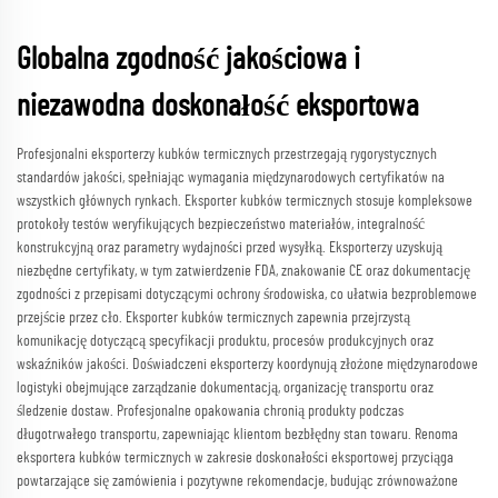
Globalna zgodność jakościowa i
niezawodna doskonałość eksportowa
Profesjonalni eksporterzy kubków termicznych przestrzegają rygorystycznych
standardów jakości, spełniając wymagania międzynarodowych certyfikatów na
wszystkich głównych rynkach. Eksporter kubków termicznych stosuje kompleksowe
protokoły testów weryfikujących bezpieczeństwo materiałów, integralność
konstrukcyjną oraz parametry wydajności przed wysyłką. Eksporterzy uzyskują
niezbędne certyfikaty, w tym zatwierdzenie FDA, znakowanie CE oraz dokumentację
zgodności z przepisami dotyczącymi ochrony środowiska, co ułatwia bezproblemowe
przejście przez cło. Eksporter kubków termicznych zapewnia przejrzystą
komunikację dotyczącą specyfikacji produktu, procesów produkcyjnych oraz
wskaźników jakości. Doświadczeni eksporterzy koordynują złożone międzynarodowe
logistyki obejmujące zarządzanie dokumentacją, organizację transportu oraz
śledzenie dostaw. Profesjonalne opakowania chronią produkty podczas
długotrwałego transportu, zapewniając klientom bezbłędny stan towaru. Renoma
eksportera kubków termicznych w zakresie doskonałości eksportowej przyciąga
powtarzające się zamówienia i pozytywne rekomendacje, budując zrównoważone