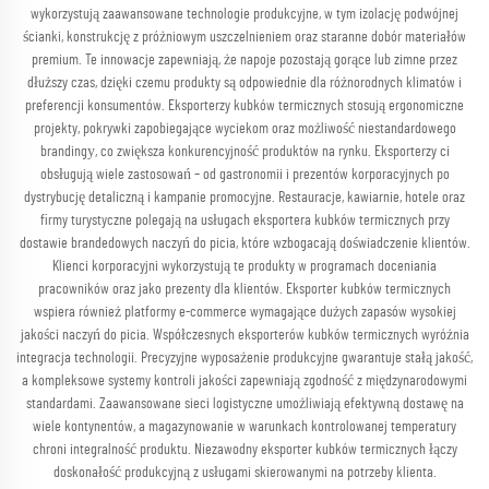
wykorzystują zaawansowane technologie produkcyjne, w tym izolację podwójnej
ścianki, konstrukcję z próżniowym uszczelnieniem oraz staranne dobór materiałów
premium. Te innowacje zapewniają, że napoje pozostają gorące lub zimne przez
dłuższy czas, dzięki czemu produkty są odpowiednie dla różnorodnych klimatów i
preferencji konsumentów. Eksporterzy kubków termicznych stosują ergonomiczne
projekty, pokrywki zapobiegające wyciekom oraz możliwość niestandardowego
brandingу, co zwiększa konkurencyjność produktów na rynku. Eksporterzy ci
obsługują wiele zastosowań – od gastronomii i prezentów korporacyjnych po
dystrybucję detaliczną i kampanie promocyjne. Restauracje, kawiarnie, hotele oraz
firmy turystyczne polegają na usługach eksportera kubków termicznych przy
dostawie brandedowych naczyń do picia, które wzbogacają doświadczenie klientów.
Klienci korporacyjni wykorzystują te produkty w programach doceniania
pracowników oraz jako prezenty dla klientów. Eksporter kubków termicznych
wspiera również platformy e-commerce wymagające dużych zapasów wysokiej
jakości naczyń do picia. Współczesnych eksporterów kubków termicznych wyróżnia
integracja technologii. Precyzyjne wyposażenie produkcyjne gwarantuje stałą jakość,
a kompleksowe systemy kontroli jakości zapewniają zgodność z międzynarodowymi
standardami. Zaawansowane sieci logistyczne umożliwiają efektywną dostawę na
wiele kontynentów, a magazynowanie w warunkach kontrolowanej temperatury
chroni integralność produktu. Niezawodny eksporter kubków termicznych łączy
doskonałość produkcyjną z usługami skierowanymi na potrzeby klienta.