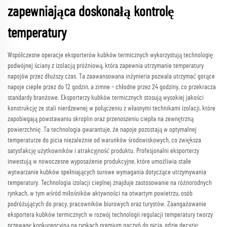
zapewniająca doskonałą kontrolę
temperatury
Współczesne operacje eksporterów kubków termicznych wykorzystują technologię
podwójnej ściany z izolacją próżniową, która zapewnia utrzymanie temperatury
napojów przez dłuższy czas. Ta zaawansowana inżynieria pozwala utrzymać gorące
napoje ciepłe przez do 12 godzin, a zimne – chłodne przez 24 godziny, co przekracza
standardy branżowe. Eksporterzy kubków termicznych stosują wysokiej jakości
konstrukcję ze stali nierdzewnej w połączeniu z własnymi technikami izolacji, które
zapobiegają powstawaniu skroplin oraz przenoszeniu ciepła na zewnętrzną
powierzchnię. Ta technologia gwarantuje, że napoje pozostają w optymalnej
temperaturze do picia niezależnie od warunków środowiskowych, co zwiększa
satysfakcję użytkowników i atrakcyjność produktu. Profesjonalni eksporterzy
inwestują w nowoczesne wyposażenie produkcyjne, które umożliwia stałe
wytwarzanie kubków spełniających surowe wymagania dotyczące utrzymywania
temperatury. Technologia izolacji cieplnej znajduje zastosowanie na różnorodnych
rynkach, w tym wśród miłośników aktywności na otwartym powietrzu, osób
podróżujących do pracy, pracowników biurowych oraz turystów. Zaangażowanie
eksportera kubków termicznych w rozwój technologii regulacji temperatury tworzy
przewagę konkurencyjną na rynkach premium naczyń do picia, gdzie decyzję