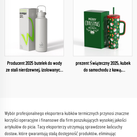
Producent 2025 butelek do wody
prezent Świąteczny 2025, kubek
ze stali nierdzewnej, izolowanych,
do samochodu z kawą,
wielokrotnego użytku, do siłowni
niestandardowy termos z rączką i
słomką, stal nierdzewna, 40 uncji
Wybór profesjonalnego eksportera kubków termicznych przynosi znaczne
korzyści operacyjne i finansowe dla firm poszukujących wysokiej jakości
artykułów do picia. Tacy eksporterzy utrzymują sprawdzone łańcuchy
dostaw, które gwarantują stałą dostępność produktów, eliminując