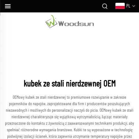
PL
kubek ze stali nierdzewnej OEM
OEMowy kubek ze stali nierdzewnej to premiumowe rozwiązanie w zakresie
pojemników do napojów, zaprojektowane dla firm i producentów poszukujących
niezawodnych i możliwych do personalizacji naczyń do picia. OEMowy kubek ze stali
nierdzewnej charakteryzuje się wyjątkową wytrzymałością, łącząc materiały
przeznaczone do kontaktu z żywnością z zaawansowanymi technikami produkcji, aby
spełniać różnorodne wymagania branżowe. Kubki te są wyposażone w technologię
podwójnej izolacji ścianek, która zapewnia utrzymanie temperatury napojów przez