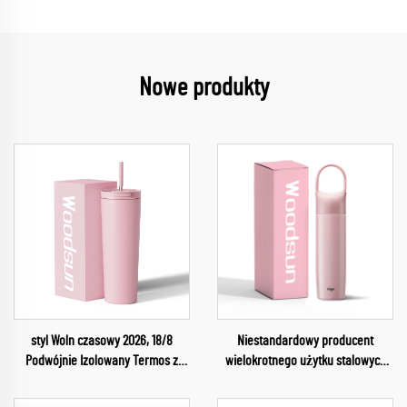
Nowe produkty
styl Woln czasowy 2026, 18/8
Niestandardowy producent
Podwójnie Izolowany Termos z
wielokrotnego użytku stalowych
Pokrywą i Słomką na Wodę
termosów na wodę dla dzieci