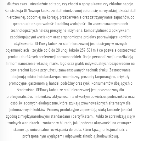
dłuższy czas – niezależnie od tego, czy chodzi o gorącą kawę, czy chłodne napoje.
Konstrukcja OEMowego kubka ze stali nierdzewnej opiera się na wysokiej jakości stali
nierdzewnej, odporniej na korozję, przebarwienia oraz zatrzymywanie zapachów, co
gwarantuje długotrwałość i stabilną wydajność. Do zaawansowanych cech
technologicznych należą precyzyjne inżynieria, kompatybilność z pokrywkami
zapobiegającymi wyciekom oraz ergonomiczne projekty poprawiające komfort
użytkowania. OEMowy kubek ze stali nierdzewnej jest dostępny w różnych
pojemnościach – zwykle od 8 do 20 uncji (około 237–591 ml), co pozwala dostosować
produkt do różnych preferencji konsumenckich. Opcje personalizacji umożliwiają
firmom nanoszenie własnej marki, logo oraz grafik indywidualnych bezpośrednio na
powierzchni kubka przy użyciu zaawansowanych technik druku. Zastosowania
obejmują sektor hotelarsko-gastronomiczny, prezenty korporacyjne, artykuły
promocyjne, gastronomię, handel podróżny oraz rynki konsumentów dbających o
środowisko. OEMowy kubek ze stali nierdzewnej jest przeznaczony dla
profesjonalistów, miłośników aktywności na otwartym powietrzu, podróżników oraz
osób świadomych ekologicznie, które szukają zrównoważonych alternatyw dla
jednorazowych kubków. Procesy produkcyjne zapewniają stałą kontrolę jakości
zgodną z międzynarodowymi standardami i certyfikatami. Kubki te sprawdzają się w
trudnych warunkach – zarówno w biurach, jak i podczas aktywności na zewnątrz –
stanowiąc uniwersalne rozwiązania do picia, które łączą funkcjonalność z
profesjonalnym wyglądem i odpowiedzialnością środowiskową.