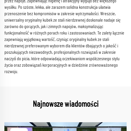
przez napoje, zapewniając higienę i atrakcyjny wygląd bez większego
wysiłku. Po szóste, lekka, ale zarazem solidna konstrukcja ułatwia
przenoszenie bez kompromisów w zakresie wytrzymałości. Wreszcie,
uniwersalny oryginalny kubek ze stali nierdzewnej doskonale nadaje się
zarówno do gorących, jak i zimnych napojów, maksymalizując
funkcjonalność w różnych porach roku i zastosowaniach. Te zalety łącznie
zapewniają wyjątkową wartość, czyniąc oryginalny kubek ze stali
nierdzewnej preferowanym wyborem dla klientów dbających o jakość i
poszukujących niezawodnych, profesjonalnych rozwiązań w zakresie
naczyń do picia, które odpowiadają oczekiwaniom współczesnego stylu
życia oraz zobowiązań korporacyjnych w dziedzinie zrównoważonego
rozwoju.
Najnowsze wiadomości