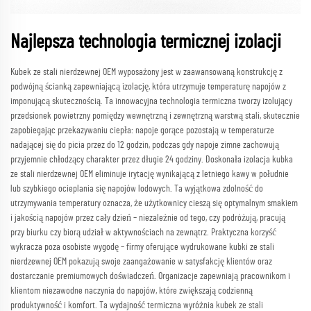
Najlepsza technologia termicznej izolacji
Kubek ze stali nierdzewnej OEM wyposażony jest w zaawansowaną konstrukcję z
podwójną ścianką zapewniającą izolację, która utrzymuje temperaturę napojów z
imponującą skutecznością. Ta innowacyjna technologia termiczna tworzy izolujący
przedsionek powietrzny pomiędzy wewnętrzną i zewnętrzną warstwą stali, skutecznie
zapobiegając przekazywaniu ciepła: napoje gorące pozostają w temperaturze
nadającej się do picia przez do 12 godzin, podczas gdy napoje zimne zachowują
przyjemnie chłodzący charakter przez długie 24 godziny. Doskonała izolacja kubka
ze stali nierdzewnej OEM eliminuje irytację wynikającą z letniego kawy w południe
lub szybkiego ocieplania się napojów lodowych. Ta wyjątkowa zdolność do
utrzymywania temperatury oznacza, że użytkownicy cieszą się optymalnym smakiem
i jakością napojów przez cały dzień – niezależnie od tego, czy podróżują, pracują
przy biurku czy biorą udział w aktywnościach na zewnątrz. Praktyczna korzyść
wykracza poza osobiste wygodę – firmy oferujące wydrukowane kubki ze stali
nierdzewnej OEM pokazują swoje zaangażowanie w satysfakcję klientów oraz
dostarczanie premiumowych doświadczeń. Organizacje zapewniają pracownikom i
klientom niezawodne naczynia do napojów, które zwiększają codzienną
produktywność i komfort. Ta wydajność termiczna wyróżnia kubek ze stali