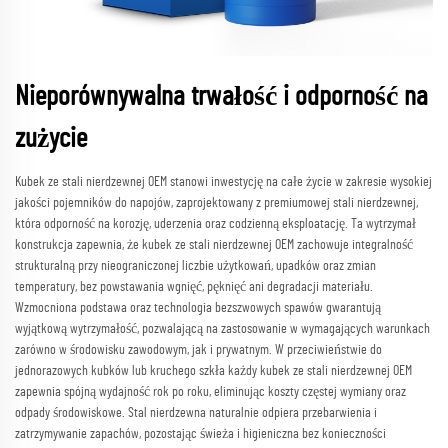
Nieporównywalna trwałość i odporność na
zużycie
Kubek ze stali nierdzewnej OEM stanowi inwestycję na całe życie w zakresie wysokiej
jakości pojemników do napojów, zaprojektowany z premiumowej stali nierdzewnej,
która odporność na korozję, uderzenia oraz codzienną eksploatację. Ta wytrzymał
konstrukcja zapewnia, że kubek ze stali nierdzewnej OEM zachowuje integralność
strukturalną przy nieograniczonej liczbie użytkowań, upadków oraz zmian
temperatury, bez powstawania wgnięć, pęknięć ani degradacji materiału.
Wzmocniona podstawa oraz technologia bezszwowych spawów gwarantują
wyjątkową wytrzymałość, pozwalającą na zastosowanie w wymagających warunkach
zarówno w środowisku zawodowym, jak i prywatnym. W przeciwieństwie do
jednorazowych kubków lub kruchego szkła każdy kubek ze stali nierdzewnej OEM
zapewnia spójną wydajność rok po roku, eliminując koszty częstej wymiany oraz
odpady środowiskowe. Stal nierdzewna naturalnie odpiera przebarwienia i
zatrzymywanie zapachów, pozostając świeża i higieniczna bez konieczności