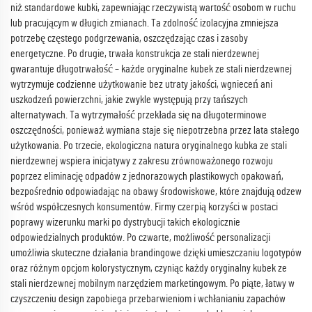
niż standardowe kubki, zapewniając rzeczywistą wartość osobom w ruchu
lub pracującym w długich zmianach. Ta zdolność izolacyjna zmniejsza
potrzebę częstego podgrzewania, oszczędzając czas i zasoby
energetyczne. Po drugie, trwała konstrukcja ze stali nierdzewnej
gwarantuje długotrwałość – każde oryginalne kubek ze stali nierdzewnej
wytrzymuje codzienne użytkowanie bez utraty jakości, wgnieceń ani
uszkodzeń powierzchni, jakie zwykle występują przy tańszych
alternatywach. Ta wytrzymałość przekłada się na długoterminowe
oszczędności, ponieważ wymiana staje się niepotrzebna przez lata stałego
użytkowania. Po trzecie, ekologiczna natura oryginalnego kubka ze stali
nierdzewnej wspiera inicjatywy z zakresu zrównoważonego rozwoju
poprzez eliminację odpadów z jednorazowych plastikowych opakowań,
bezpośrednio odpowiadając na obawy środowiskowe, które znajdują odzew
wśród współczesnych konsumentów. Firmy czerpią korzyści w postaci
poprawy wizerunku marki po dystrybucji takich ekologicznie
odpowiedzialnych produktów. Po czwarte, możliwość personalizacji
umożliwia skuteczne działania brandingowe dzięki umieszczaniu logotypów
oraz różnym opcjom kolorystycznym, czyniąc każdy oryginalny kubek ze
stali nierdzewnej mobilnym narzędziem marketingowym. Po piąte, łatwy w
czyszczeniu design zapobiega przebarwieniom i wchłanianiu zapachów