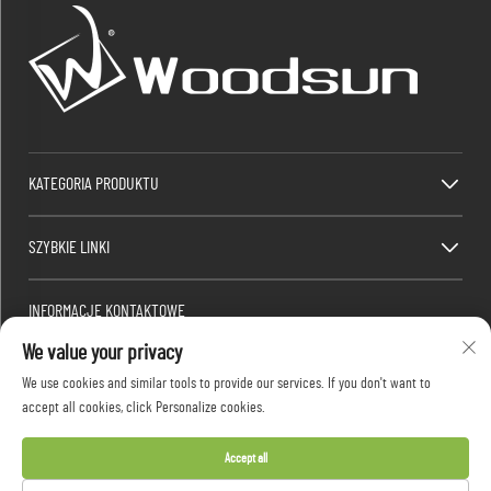
KATEGORIA PRODUKTU
SZYBKIE LINKI
INFORMACJE KONTAKTOWE
We value your privacy
Factory/Office add : Strefa Przemysłowa Dawang, południowa część chińskiej drogi
krajowej 325, Heshan, Yangjiang, Guangdong, Chiny
We use cookies and similar tools to provide our services. If you don't want to
Adres e-mail:
[email protected]
accept all cookies, click Personalize cookies.
/ Telefonowo:
+86-13376626036
Accept all