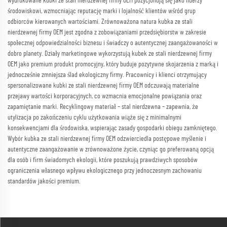
wydrukowane kubki ze stali nierdzewnej firmy OEM pozycjonują się jako liderzy
środowiskowi, wzmocniając reputację marki i lojalność klientów wśród grup
odbiorców kierowanych wartościami. Zrównoważona natura kubka ze stali
nierdzewnej firmy OEM jest zgodna z zobowiązaniami przedsiębiorstw w zakresie
społecznej odpowiedzialności biznesu i świadczy o autentycznej zaangażowaności w
dobro planety. Działy marketingowe wykorzystują kubek ze stali nierdzewnej firmy
OEM jako premium produkt promocyjny, który buduje pozytywne skojarzenia z marką i
jednocześnie zmniejsza ślad ekologiczny firmy. Pracownicy i klienci otrzymujący
spersonalizowane kubki ze stali nierdzewnej firmy OEM odczuwają materialne
przejawy wartości korporacyjnych, co wzmacnia emocjonalne powiązania oraz
zapamiętanie marki. Recyklingowy materiał – stal nierdzewna – zapewnia, że
utylizacja po zakończeniu cyklu użytkowania wiąże się z minimalnymi
konsekwencjami dla środowiska, wspierając zasady gospodarki obiegu zamkniętego.
Wybór kubka ze stali nierdzewnej firmy OEM odzwierciedla postępowe myślenie i
autentyczne zaangażowanie w zrównoważone życie, czyniąc go preferowaną opcją
dla osób i firm świadomych ekologii, które poszukują prawdziwych sposobów
ograniczenia własnego wpływu ekologicznego przy jednoczesnym zachowaniu
standardów jakości premium.