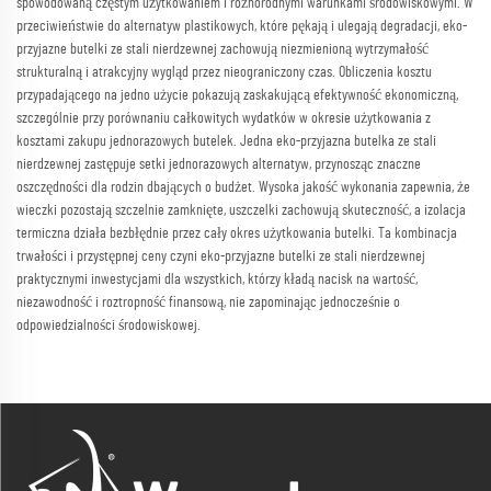
spowodowaną częstym użytkowaniem i różnorodnymi warunkami środowiskowymi. W
przeciwieństwie do alternatyw plastikowych, które pękają i ulegają degradacji, eko-
przyjazne butelki ze stali nierdzewnej zachowują niezmienioną wytrzymałość
strukturalną i atrakcyjny wygląd przez nieograniczony czas. Obliczenia kosztu
przypadającego na jedno użycie pokazują zaskakującą efektywność ekonomiczną,
szczególnie przy porównaniu całkowitych wydatków w okresie użytkowania z
kosztami zakupu jednorazowych butelek. Jedna eko-przyjazna butelka ze stali
nierdzewnej zastępuje setki jednorazowych alternatyw, przynosząc znaczne
oszczędności dla rodzin dbających o budżet. Wysoka jakość wykonania zapewnia, że
wieczki pozostają szczelnie zamknięte, uszczelki zachowują skuteczność, a izolacja
termiczna działa bezbłędnie przez cały okres użytkowania butelki. Ta kombinacja
trwałości i przystępnej ceny czyni eko-przyjazne butelki ze stali nierdzewnej
praktycznymi inwestycjami dla wszystkich, którzy kładą nacisk na wartość,
niezawodność i roztropność finansową, nie zapominając jednocześnie o
odpowiedzialności środowiskowej.