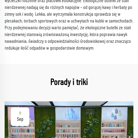
wycieczki rodzinne oraz placówki edukacyjne. Ekologiczne butelki ze stali
nierdzewnej nadają się do różnych napojów – od gorącej kawy i herbaty po
zimny sok i wodę. Lekka, ale wytrzymała konstrukcja sprawdza się w
plecakach, torbach sportowych oraz w uchwytach na kubki w samochodach.
Przy podejmowaniu decyzji warto pamiętać, że ekologiczne butelki ze stali
nierdzewnej stanowią zrównoważoną inwestycję, która poprawia nawyk
nawadniania, świadczy o odpowiedzialności środowiskowej oraz znacząco
redukuje ilość odpadów w gospodarstwie domowym.
Porady i triki
11
Sep