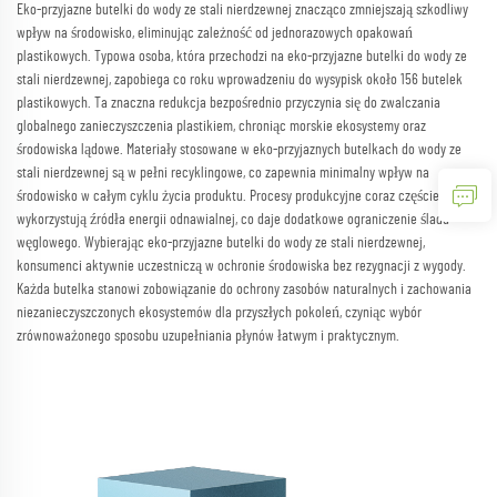
Eko-przyjazne butelki do wody ze stali nierdzewnej znacząco zmniejszają szkodliwy
wpływ na środowisko, eliminując zależność od jednorazowych opakowań
plastikowych. Typowa osoba, która przechodzi na eko-przyjazne butelki do wody ze
stali nierdzewnej, zapobiega co roku wprowadzeniu do wysypisk około 156 butelek
plastikowych. Ta znaczna redukcja bezpośrednio przyczynia się do zwalczania
globalnego zanieczyszczenia plastikiem, chroniąc morskie ekosystemy oraz
środowiska lądowe. Materiały stosowane w eko-przyjaznych butelkach do wody ze
stali nierdzewnej są w pełni recyklingowe, co zapewnia minimalny wpływ na
środowisko w całym cyklu życia produktu. Procesy produkcyjne coraz częściej
wykorzystują źródła energii odnawialnej, co daje dodatkowe ograniczenie śladu
węglowego. Wybierając eko-przyjazne butelki do wody ze stali nierdzewnej,
konsumenci aktywnie uczestniczą w ochronie środowiska bez rezygnacji z wygody.
Każda butelka stanowi zobowiązanie do ochrony zasobów naturalnych i zachowania
niezanieczyszczonych ekosystemów dla przyszłych pokoleń, czyniąc wybór
zrównoważonego sposobu uzupełniania płynów łatwym i praktycznym.