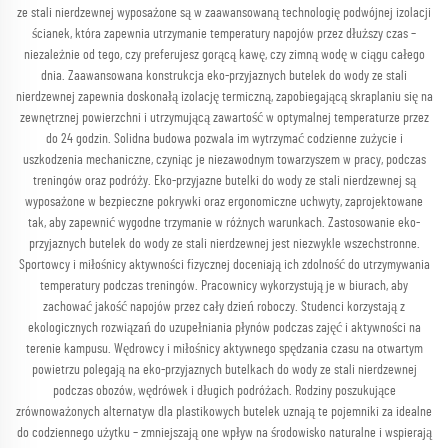
ze stali nierdzewnej wyposażone są w zaawansowaną technologię podwójnej izolacji
ścianek, która zapewnia utrzymanie temperatury napojów przez dłuższy czas –
niezależnie od tego, czy preferujesz gorącą kawę, czy zimną wodę w ciągu całego
dnia. Zaawansowana konstrukcja eko-przyjaznych butelek do wody ze stali
nierdzewnej zapewnia doskonałą izolację termiczną, zapobiegającą skraplaniu się na
zewnętrznej powierzchni i utrzymującą zawartość w optymalnej temperaturze przez
do 24 godzin. Solidna budowa pozwala im wytrzymać codzienne zużycie i
uszkodzenia mechaniczne, czyniąc je niezawodnym towarzyszem w pracy, podczas
treningów oraz podróży. Eko-przyjazne butelki do wody ze stali nierdzewnej są
wyposażone w bezpieczne pokrywki oraz ergonomiczne uchwyty, zaprojektowane
tak, aby zapewnić wygodne trzymanie w różnych warunkach. Zastosowanie eko-
przyjaznych butelek do wody ze stali nierdzewnej jest niezwykle wszechstronne.
Sportowcy i miłośnicy aktywności fizycznej doceniają ich zdolność do utrzymywania
temperatury podczas treningów. Pracownicy wykorzystują je w biurach, aby
zachować jakość napojów przez cały dzień roboczy. Studenci korzystają z
ekologicznych rozwiązań do uzupełniania płynów podczas zajęć i aktywności na
terenie kampusu. Wędrowcy i miłośnicy aktywnego spędzania czasu na otwartym
powietrzu polegają na eko-przyjaznych butelkach do wody ze stali nierdzewnej
podczas obozów, wędrówek i długich podróżach. Rodziny poszukujące
zrównoważonych alternatyw dla plastikowych butelek uznają te pojemniki za idealne
do codziennego użytku – zmniejszają one wpływ na środowisko naturalne i wspierają