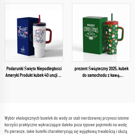
Izolacją ze Stali Nierdzewnej na
Sport
Podarunki Święto Niepodległości
prezent Świąteczny 2025, kubek
Ameryki Produkt kubek 40 uncji na
do samochodu z kawą,
samochód
niestandardowy termos z rączką i
słomką, stal nierdzewna, 40 uncji
Wybór ekologicznych butelek do wody ze stali nierdzewnej przynosi istotne
korzyści praktyczne wykraczające daleko poza typowe pojemniki na wodę.
Po pierwsze, takie butelki charakteryzują się wyjątkową trwałością i służą