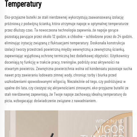
Temperatury
Eko-przyjazne butelki ze stali nierdzewnej wykorzystują zaawansowaną izolację
próżniową z podwójną ścianką, która utrzymuje napoje w optymalnej temperaturze
przez dłuższy czas. Ta nowoczesna technologia zapewnia, że napoje gorące
pozostają parujące przez około 12 godzin, a chłodne – schłodzone przez do 24 godzin,
eliminując irytację związaną z fluktuacjami temperatury. Doskonała konstrukcja
izolacji tworzy przestrzeń powietrzną między wewnętrzną a zewnętrzną ścianką,
zapewniając wyjątkową ochronę termiczną bez dodatkowej objętości. Użytkownicy
doceniają tę funkcję w trakcie pracy, treningów, podróży oraz aktywności na
otwartym powietrzu. Zewnętrzna powierzchnia wolna od kondensatu pozostaje sucha
nawet przy zawieraniu lodowato zimnej wody, chroniąc torby i biurka przed
uszkodzeniami spowodowanymi wilgocią. Niezależnie od tego, czy podróżujesz w
upalne dni lata, czy cieszysz się aktywnościami zimowymi, eko-przyjazne butelki ze
stali nierdzewnej zapewniają, że Twoje napoje zachowają idealną temperaturę do
picia, wzbogacając doświadczenie związane z nawadnianiem.