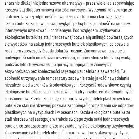
znacznie dłużej niż jednorazowe alternatywy – przez wiele lat, zapewniając
rzeczywistą długoterminową wartość inwestycji. Wytrzymał konstrukcja ze
stali nierdzewnej odporność na wgniecia, zadrapania i korozję, dzięki
czemu butelka zachowuje swój wygląd i pełną funkcjonalność nawet przy
intensywnym użytkowaniu codziennym. Pod względem użytkowania
ekologiczne butelki ze stali nierdzewnej pozwalają uniknąć powtarzających
się wydatków na zakup jednorazowych butelek plastikowych, co pozwala
rodzinom zaoszczędzić setki dolarów rocznie. Zaawansowana izolacja
podwójnej ścianki umożliwia cieszenie się odpowiednio schłodzoną wodą
podczas letnich wycieczek lub gorącymi napojami w zimowych
aktywnościach bez konieczności częstego uzupełniania zawartości. Ta
zdolność utrzymywania temperatury zapewnia stałą jakość nawadniania
niezależnie od warunków środowiskowych. Korzyści środowiskowe czynią
ekologiczne butelki ze stali nierdzewnej mądrym wyborem dla świadomych
konsumentów. Przełączenie się z jednorazowych butelek plastikowych na
butelki ze stali nierdzewnej pozwala zapobiegać gromadzeniu się odpadów
plastikowych na wysypiskach i w oceanach. Każda ekologiczna butelka ze
stali nierdzewnej zastępuje w trakcie swojego życia setki jednorazowych
butelek, co znacząco zmniejsza indywidualny ślad ekologiczny użytkownika.
Zastosowanie tych butelek obejmuje biura zawodowe, aktywny styl życia,