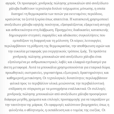
αγοράς. Οι προσφορές χονδρικής πώλησης μπουκαλιών από ανοξείδωτο
χάλυβα διαθέτουν τεχνολογία διπλού τοίχωματος μόνωσης, η οποία
διατηρεί τη θερμοκρασία των ποτών για εκτεταμένες περιόδους,
κρατώντας τα ζεστά ή κρύα όπως απαιτείται. Η κατασκευή χρησιμοποιεί
ανοξείδωτο χάλυβα υψηλής ποιότητας, εξασφαλίζοντας εξαιρετική αντοχή
και ανθεκτικότητα στη διάβρωση. Προηγμένες διαδικασίες κατασκευής
δημιουργούν στεγανές σφραγίδες και αδιάκοπες συγκολλήσεις που
εμποδίζουν τη διαρροή και τη μόλυνση. Οι κύριες λειτουργίες
περιλαμβάνουν τη ρύθμιση της θερμοκρασίας, την αποθήκευση υγρών και
την ευκολία μεταφοράς για ενεργητικούς τρόπους ζωής. Τα προϊόντα
χονδρικής πώλησης μπουκαλιών από ανοξείδωτο χάλυβα είναι
εξοπλισμένα με ανθρωποκεντρικές λαβές και ελαφριά σχεδιασμό για
άνετη μεταφορά. Αυτά τα μπουκάλια χρησιμοποιούνται για εταιρικά δώρα,
προωθητικές εκστρατείες, γυμναστήρια, εξωτερικές δραστηριότητες και
καθημερινή μετακίνηση. Οι τεχνολογικές δυνατότητες περιλαμβάνουν
φιλικά προς το περιβάλλον υλικά, μειώνοντας την περιβαλλοντική
επίδραση σε σύγκριση με τα μονοχρήσια εναλλακτικά. Οι συλλογές
χονδρικής πώλησης μπουκαλιών από ανοξείδωτο χάλυβα προσφέρουν
διάφορα μεγέθη, χρώματα και επιλογές προσαρμογής για να ταιριάζουν με
την ταυτότητα της μάρκας. Οι εφαρμογές καλύπτουν βιομηχανίες όπως η
φιλοξενία, ο αθλητισμός, η εκπαίδευση και ο τομέας της ευεξίας. Οι