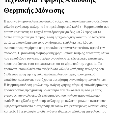
Θερμικής Μόνωσης
Η προηγμένη μόνωση κενού διπλού τοίχου σε μπουκάλια από ανοξείδωτο
χάλυβα χονδρικής πώλησης διατηρεί εξαιρετικά καλά τη θερμοκρασία των
ποτών, κρατώντας τα ψυχρά ποτά δροσερά για έως και 24 ώρες και τα
ζεστά ποτά ζεστά για 12 ώρες. Αυτή η τεχνολογική καινοτομία διακρίνει
αυτά τα μπουκάλια από τις συνηθισμένες εναλλακτικές λύσεις,
ανταποκρινόμενη άμεσα στις προσδοκίες των πελατών όσον αφορά την
απόδοση. Η μονωτική διαμόρφωση χρησιμοποιεί υψηλής ποιότητας υλικά
που εμποδίζουν τον σχηματισμό υγρασίας στις εξωτερικές επιφάνειες,
προστατεύοντας έτσι τις επιφάνειες και τα χέρια από την υγρασία. Τα
προϊόντα μπουκαλιών από ανοξείδωτο χάλυβα χονδρικής πώλησης που
διαθέτουν αυτή την τεχνολογία δικαιολογούν τιμές προνομιακού
επιπέδου, παρέχοντας ταυτόχρονα μετρήσιμη ικανοποίηση των πελατών.
Η θερμική απόδοση μειώνει την ανάγκη χρήσης πάγου ή επαναθέρμανσης,
προσφέροντας πραγματική βολικότητα που συνδέεται άμεσα με τους
ενεργούς καταναλωτές. Οι επιχειρήσεις που πωλούν μπουκάλια από
ανοξείδωτο χάλυβα χονδρικής πώλησης με ανώτερη μόνωση αναφέρουν
υψηλότερα ποσοστά διατήρησης πελατών και βελτιωμένες διαδικτυακές
κριτικές. Η τεχνολογία αποδεικνύεται ιδιαίτερα αξιόλογη για φίλους του