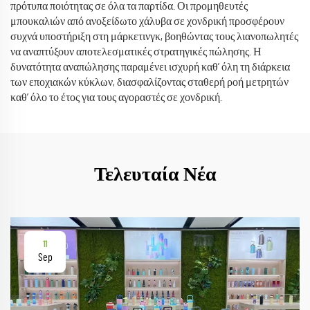
πρότυπα ποιότητας σε όλα τα παρτίδα. Οι προμηθευτές
μπουκαλιών από ανοξείδωτο χάλυβα σε χονδρική προσφέρουν
συχνά υποστήριξη στη μάρκετινγκ, βοηθώντας τους λιανοπωλητές
να αναπτύξουν αποτελεσματικές στρατηγικές πώλησης. Η
δυνατότητα αναπώλησης παραμένει ισχυρή καθ’ όλη τη διάρκεια
των εποχιακών κύκλων, διασφαλίζοντας σταθερή ροή μετρητών
καθ’ όλο το έτος για τους αγοραστές σε χονδρική.
Τελευταία Νέα
11
Sep