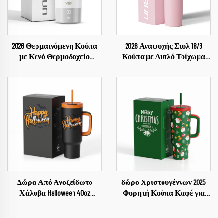
2026 Θερμαινόμενη Κούπα
2026 Αναψυχής Στυλ 18/8
με Κενό Θερμοδοχείο
Κούπα με Διπλό Τοίχωμα
Ηλεκτρική Κούπα
Με Καπάκι και Καλαμάκι
Θερμαντική Έξυπνη Κούπα
για Νερό
Θερμαντική Κούπα
Δώρα Από Ανοξείδωτο
δώρο Χριστουγέννων 2025
Χάλυβα Halloween 40oz
Φορητή Κούπα Καφέ για
Κύπελλο Παιδικό Halloween
Αυτοκίνητο Επίπεδο
Κούπα Αυτοκινήτου Για
Ανοξείδωτης Κούπας Τύπου