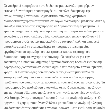
Οι χονδρικοί προμηθευτές ανοξείδωτων μπουκαλιών προσφέρουν
εκτενείς δυνατότητες προσαρμογής, συμπεριλαμβανομένης της
ενσωμάτωσης λογότυπου με χαρακτικό, επιλογής χρωμάτων,
διαφορετικών χωρητικοτήτων και επιλογών σχεδιασμού μανικιών. Αυτή η
ευελιξία επιτρέπει στις επιχειρήσεις να δημιουργούν εμπορεύματα με
εμπορικό σήμα που ενισχύουν την εταιρική ταυτότητα και ενδυναμώνουν
τις σχέσεις με τους πελάτες μέσω προσωπικοποιημένων προϊόντων. Η
προσαρμογή ανοξείδωτων μπουκαλιών σε χονδρική πώληση υπηρετεί
αποτελεσματικά τα εταιρικά δώρα, τα προγράμματα ευημερίας
εργαζομένων, τις προωθητικές εκστρατείες και τις στρατηγικές
διαφοροποίησης στον χώρο της λιανικής. Οι επιφάνειες για την
τοποθέτηση εμπορικού σήματος δέχονται διάφορες τεχνικές εκτύπωσης,
παράγοντας ζωντανά και ανθεκτικά σχέδια που αντέχουν την καθημερινή
χρήση. Οι λιανοπωλητές που αγοράζουν ανοξείδωτα μπουκάλια σε
χονδρική πώληση μπορούν να αναπτύξουν αποκλειστικές γραμμές
προϊόντων που διακρίνουν τις προσφορές τους από τους ανταγωνιστές. Τα
προσαρμοσμένα ανοξείδωτα μπουκάλια σε χονδρική πώληση αυξάνουν
την αντιληπτή αξία, υποστηρίζοντας στρατηγικές προστιθέμενης αξίας,
ενώ διατηρούν την οικονομική προσιτότητα της χονδρικής πώλησης. Οι
οργανισμοί χρησιμοποιούν ανοξείδωτα μπουκάλια σε χονδρική πώληση
για δραστηριότητες ομαδικής εργασίας, προγράμματα εκτίμησης πελατών