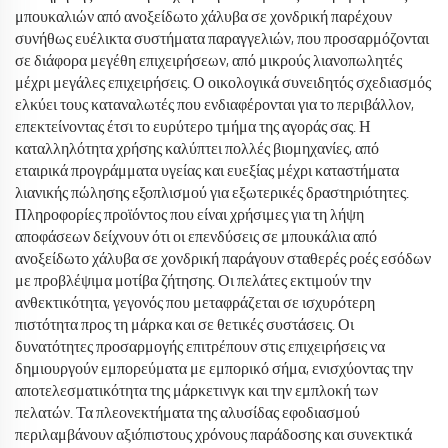
μπουκαλιών από ανοξείδωτο χάλυβα σε χονδρική παρέχουν
συνήθως ευέλικτα συστήματα παραγγελιών, που προσαρμόζονται
σε διάφορα μεγέθη επιχειρήσεων, από μικρούς λιανοπωλητές
μέχρι μεγάλες επιχειρήσεις. Ο οικολογικά συνειδητός σχεδιασμός
ελκύει τους καταναλωτές που ενδιαφέρονται για το περιβάλλον,
επεκτείνοντας έτσι το ευρύτερο τμήμα της αγοράς σας. Η
καταλληλότητα χρήσης καλύπτει πολλές βιομηχανίες, από
εταιρικά προγράμματα υγείας και ευεξίας μέχρι καταστήματα
λιανικής πώλησης εξοπλισμού για εξωτερικές δραστηριότητες.
Πληροφορίες προϊόντος που είναι χρήσιμες για τη λήψη
αποφάσεων δείχνουν ότι οι επενδύσεις σε μπουκάλια από
ανοξείδωτο χάλυβα σε χονδρική παράγουν σταθερές ροές εσόδων
με προβλέψιμα μοτίβα ζήτησης. Οι πελάτες εκτιμούν την
ανθεκτικότητα, γεγονός που μεταφράζεται σε ισχυρότερη
πιστότητα προς τη μάρκα και σε θετικές συστάσεις. Οι
δυνατότητες προσαρμογής επιτρέπουν στις επιχειρήσεις να
δημιουργούν εμπορεύματα με εμπορικό σήμα, ενισχύοντας την
αποτελεσματικότητα της μάρκετινγκ και την εμπλοκή των
πελατών. Τα πλεονεκτήματα της αλυσίδας εφοδιασμού
περιλαμβάνουν αξιόπιστους χρόνους παράδοσης και συνεκτικά