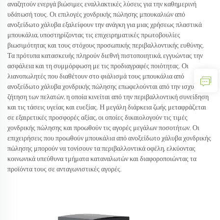
αναζητούν ενεργά βιώσιμες εναλλακτικές λύσεις για την καθημερινή
υδάτωσή τους. Οι επιλογές χονδρικής πώλησης μπουκαλιών από
ανοξείδωτο χάλυβα εξαλείφουν την ανάγκη για μιας χρήσεως πλαστικά
μπουκάλια, υποστηρίζοντας τις επιχειρηματικές πρωτοβουλίες
βιωσιμότητας και τους στόχους προσωπικής περιβαλλοντικής ευθύνης.
Τα πρότυπα κατασκευής πληρούν διεθνή πιστοποιητικά, εγγυώντας την
ασφάλεια και τη συμμόρφωση με τις προδιαγραφές ποιότητας. Οι
λιανοπωλητές που διαθέτουν στο φιάλισμά τους μπουκάλια από
ανοξείδωτο χάλυβα χονδρικής πώλησης επωφελούνται από την ισχυρή
ζήτηση των πελατών, η οποία κινείται από την περιβαλλοντική συνείδηση
και τις τάσεις υγείας και ευεξίας. Η μεγάλη διάρκεια ζωής μεταφράζεται
σε εξαιρετικές προσφορές αξίας, οι οποίες δικαιολογούν τις τιμές
χονδρικής πώλησης και προωθούν τις αγορές μεγάλων ποσοτήτων. Οι
επιχειρήσεις που προωθούν μπουκάλια από ανοξείδωτο χάλυβα χονδρικής
πώλησης μπορούν να τονίσουν τα περιβαλλοντικά οφέλη, ελκύοντας
κοινωνικά υπεύθυνα τμήματα καταναλωτών και διαφοροποιώντας τα
προϊόντα τους σε ανταγωνιστικές αγορές.