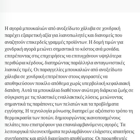
Ευτυχισμένο Halloween
Tumbler 40oz με Λαβή και
Καλαμάκι Προσαρμοστικό
Η αγορά μπουκαλιών από ανοξείδωτο χάλυβα σε χονδρική
παρέχει εξαιρετική αξία για λιανοπωλητές και διανομείς που
αναζητούν επικερδείς γραμμές προϊόντων. Η δομή τιμών για
χονδρική αγορά μειώνει σημαντικά το κόστος ανά μονάδα,
επιτρέποντας στις επιχειρήσεις να επιτυγχάνουν υψηλότερα
περιθώρια κέρδους, διατηρώντας παράλληλα ανταγωνιστικές
λιανικές τιμές. Οι παραγγελίες μπουκαλιών από ανοξείδωτο
χάλυβα σε χονδρική επιτρέπουν στους αγοραστές να
αποθηκεύσουν ποικίλο απόθεμα χωρίς υπερβολική κεφαλαιακή
δαπάνη. Αυτά τα μπουκάλια διαθέτουν ανώτερη διάρκεια ζωής σε
σύγκριση με τις πλαστικές εναλλακτικές λύσεις, μειώνοντας
σημαντικά τις παράπονες των πελατών και τα προβλήματα
εγγύησης. Η τεχνολογία μόνωσης διατηρεί με αξιόπιστο τρόπο τη
θερμοκρασία των ποτών, δημιουργώντας ικανοποιημένους
πελάτες που επιστρέφουν για επαναλαμβανόμενες αγορές. Τα
λειτουργικά πλεονεκτήματα περιλαμβάνουν ελάχιστες απαιτήσεις
συντήρησης και απλή διαχείριση αποθέματος. Οι προμηθευτές