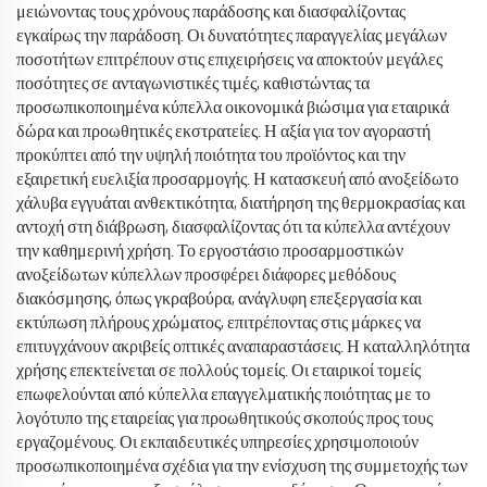
μειώνοντας τους χρόνους παράδοσης και διασφαλίζοντας
εγκαίρως την παράδοση. Οι δυνατότητες παραγγελίας μεγάλων
ποσοτήτων επιτρέπουν στις επιχειρήσεις να αποκτούν μεγάλες
ποσότητες σε ανταγωνιστικές τιμές, καθιστώντας τα
προσωπικοποιημένα κύπελλα οικονομικά βιώσιμα για εταιρικά
δώρα και προωθητικές εκστρατείες. Η αξία για τον αγοραστή
προκύπτει από την υψηλή ποιότητα του προϊόντος και την
εξαιρετική ευελιξία προσαρμογής. Η κατασκευή από ανοξείδωτο
χάλυβα εγγυάται ανθεκτικότητα, διατήρηση της θερμοκρασίας και
αντοχή στη διάβρωση, διασφαλίζοντας ότι τα κύπελλα αντέχουν
την καθημερινή χρήση. Το εργοστάσιο προσαρμοστικών
ανοξείδωτων κύπελλων προσφέρει διάφορες μεθόδους
διακόσμησης, όπως γκραβούρα, ανάγλυφη επεξεργασία και
εκτύπωση πλήρους χρώματος, επιτρέποντας στις μάρκες να
επιτυγχάνουν ακριβείς οπτικές αναπαραστάσεις. Η καταλληλότητα
χρήσης επεκτείνεται σε πολλούς τομείς. Οι εταιρικοί τομείς
επωφελούνται από κύπελλα επαγγελματικής ποιότητας με το
λογότυπο της εταιρείας για προωθητικούς σκοπούς προς τους
εργαζομένους. Οι εκπαιδευτικές υπηρεσίες χρησιμοποιούν
προσωπικοποιημένα σχέδια για την ενίσχυση της συμμετοχής των