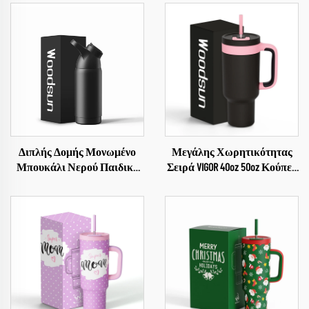
Διπλής Δομής Μονωμένο
Μεγάλης Χωρητικότητας
Μπουκάλι Νερού Παιδικό
Σειρά VIGOR 40oz 50oz Κούπες
Από Ανοξείδωτο Χάλυβα
Χάλκινες Κούπες σε ΧύδΗΝ
18/8
Καφές Θερμός 2024