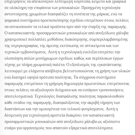
επιχειρήσεις να απεικονίζουν λεπτομερή λογότυπα, κείμενο και γραφικά
σε ολόκληρη την επιφάνεια των μπουκαλιών. Προηγμένη τεχνολογία
αντιστοίχισης χρωμάτων διασφαλίζει τη συνέπεια της μάρκας, ενώ τα
ψηφιακά συστήματα προεπισκόπησης σχεδίου επιτρέπουν στους πελάτες
να οπτικοποιούν τα τελικά προϊόντα πριν από την έναρξη της παραγωγής.
Ο κατασκευαστής προσαρμοστικών μπουκαλιών από ανοξείδωτο χάλυβα
χρησιμοποιεί πολλαπλές μεθόδους διακόσμησης, συμπεριλαμβανομένης
της σεριγκογραφίας, της άμεσης εκτύπωσης σε αντικείμενα και των
τεχνικών εμβοσσύματος. Αυτή η τεχνολογική ευελιξία επιτρέπει την
υλοποίηση απλών μονόχρωμων σχεδίων, καθώς και περίπλοκων έργων
τέχνης με πλήρη χρωματική παλέτα. Ο εξοπλισμός της εγκατάστασης
λειτουργεί με ελάχιστα απόβλητα, βελτιστοποιώντας τη χρήση των υλικών
ενώ διατηρεί υψηλά πρότυπα ποιότητας. Τα σύγχρονα συστήματα
παραγωγής επιτρέπουν τη γρήγορη δημιουργία πρωτοτύπων, επιτρέποντας
στους πελάτες να αξιολογούν δείγματα και να εισάγουν τροποποιήσεις
αποτελεσματικά. Τεχνολογίες διασφάλισης ποιότητας παρακολουθούν
κάθε στάδιο της παραγωγής, διασφαλίζοντας την ακριβή τήρηση των
διαστάσεων και την ομοιογένεια του τελικού φινιρίσματος. Αυτή η
δέσμευση για τεχνολογική αριστεία διακρίνει τον κατασκευαστή
προσαρμοστικών μπουκαλιών από ανοξείδωτο χάλυβα ως αξιόπιστο
εταίρο για οργανισμούς που απαιτούν εξαιρετικά αποτελέσματα.