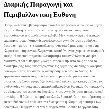
Διαρκής Παραγωγή και
Περιβαλλοντική Ευθύνη
Η περιβαλλοντική βιωσιμότητα αποτελεί ένα βασικό λειτουργικό αρχόν
σε μια ευθύνης εργοστάσιο κατασκευής προσωπικοποιημένων
θερμοσίφωνων από ανοξείδωτο χάλυβα. Με την παραγωγή ανθεκτικών,
επαναχρησιμοποιήσιμων θερμοσίφωνων, η εγκατάσταση συμβάλλει
άμεσα στη μείωση της κατανάλωσης πλαστικού μιας χρήσης και στην
ελαχιστοποίηση των αποβλήτων που καταλήγουν σε χώρους υγειονομικής
ταφής. Η απεριόριστη ανακυκλωσιμότητα του ανοξείδωτου χάλυβα
διασφαλίζει ότι οι θερμοσίφωνες διατηρούν την αξία τους σε όλο το
διάστημα ζωής τους, υποστηρίζοντας τις αρχές της κυκλικής οικονομίας
που ωφελούν τις προσπάθειες διατήρησης του περιβάλλοντος. Το
εργοστάσιο κατασκευής προσωπικοποιημένων θερμοσίφωνων από
ανοξείδωτο χάλυβα εφαρμόζει οικολογικά φιλικές πρακτικές σε όλες τις
διαδικασίες κατασκευής, συμπεριλαμβανομένων διαδικασιών παραγωγής
με εξοικονόμηση νερού και διαχείρισης της εγκατάστασης με ενεργειακή
συνείδηση. Η βιώσιμη προμήθεια υλικών διασφαλίζει τη συμμόρφωση με
τα περιβαλλοντικά πρότυπα, ενώ διατηρείται η εξαιρετική ποιότητα των
προϊόντων. Οι οργανισμοί που συνεργάζονται με αυτό το εργοστάσιο