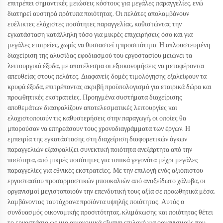
επιτρέπει σημαντικές μειώσεις κόστους για μεγάλες παραγγελίες, ενώ
διατηρεί αυστηρά πρότυπα ποιότητας. Οι πελάτες απολαμβάνουν
ευέλικτες ελάχιστες ποσότητες παραγγελίας, καθιστώντας την
εγκατάσταση κατάλληλη τόσο για μικρές επιχειρήσεις όσο και για
μεγάλες εταιρείες, χωρίς να θυσιαστεί η προσιτότητα. Η απλουστευμένη
διαχείριση της αλυσίδας εφοδιασμού του εργοστασίου μειώνει τα
λειτουργικά έξοδα, με αποτέλεσμα οι εξοικονομήσεις να μεταφέρονται
απευθείας στους πελάτες. Διαφανείς δομές τιμολόγησης εξαλείφουν τα
κρυφά έξοδα, επιτρέποντας ακριβή προϋπολογισμό για εταιρικά δώρα και
προωθητικές εκστρατείες. Προηγμένα συστήματα διαχείρισης
αποθεμάτων διασφαλίζουν αποτελεσματικές λειτουργίες και
ελαχιστοποιούν τις καθυστερήσεις στην παραγωγή, οι οποίες θα
μπορούσαν να επηρεάσουν τους χρονοδιαγράμματα των έργων. Η
εμπειρία της εγκατάστασης στη διαχείριση διαφορετικών όγκων
παραγγελιών εξασφαλίζει συνεκτική ποιότητα ανεξάρτητα από την
ποσότητα, από μικρές ποσότητες για τοπικά γεγονότα μέχρι μεγάλες
παραγγελίες για εθνικές εκστρατείες. Με την επιλογή ενός αξιόπιστου
εργοστασίου προσαρμοστικών μπουκαλιών από ανοξείδωτο χάλυβα, οι
οργανισμοί μεγιστοποιούν την επενδυτική τους αξία σε προωθητικά μέσα,
λαμβάνοντας ταυτόχρονα προϊόντα υψηλής ποιότητας. Αυτός ο
συνδυασμός οικονομικής προσιτότητας, κλιμάκωσης και ποιότητας θέτει
το εργοστάσιο ως μια οικονομικά εξυπνη επιλογή για οργανισμούς που