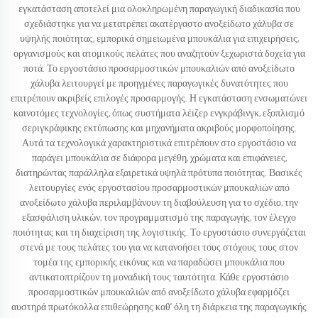
εγκατάσταση αποτελεί μια ολοκληρωμένη παραγωγική διαδικασία που
σχεδιάστηκε για να μετατρέπει ακατέργαστο ανοξείδωτο χάλυβα σε
υψηλής ποιότητας, εμπορικά σημειωμένα μπουκάλια για επιχειρήσεις,
οργανισμούς και ατομικούς πελάτες που αναζητούν ξεχωριστά δοχεία για
ποτά. Το εργοστάσιο προσαρμοστικών μπουκαλιών από ανοξείδωτο
χάλυβα λειτουργεί με προηγμένες παραγωγικές δυνατότητες που
επιτρέπουν ακριβείς επιλογές προσαρμογής. Η εγκατάσταση ενσωματώνει
καινοτόμες τεχνολογίες, όπως συστήματα λέιζερ ενγκράβινγκ, εξοπλισμό
σεριγκράφικης εκτύπωσης και μηχανήματα ακριβούς μορφοποίησης.
Αυτά τα τεχνολογικά χαρακτηριστικά επιτρέπουν στο εργοστάσιο να
παράγει μπουκάλια σε διάφορα μεγέθη, χρώματα και επιφάνειες,
διατηρώντας παράλληλα εξαιρετικά υψηλά πρότυπα ποιότητας. Βασικές
λειτουργίες ενός εργοστασίου προσαρμοστικών μπουκαλιών από
ανοξείδωτο χάλυβα περιλαμβάνουν τη διαβούλευση για το σχέδιο, την
εξασφάλιση υλικών, τον προγραμματισμό της παραγωγής, τον έλεγχο
ποιότητας και τη διαχείριση της λογιστικής. Το εργοστάσιο συνεργάζεται
στενά με τους πελάτες του για να κατανοήσει τους στόχους τους στον
τομέα της εμπορικής εικόνας και να παραδώσει μπουκάλια που
αντικατοπτρίζουν τη μοναδική τους ταυτότητα. Κάθε εργοστάσιο
προσαρμοστικών μπουκαλιών από ανοξείδωτο χάλυβα εφαρμόζει
αυστηρά πρωτόκολλα επιθεώρησης καθ’ όλη τη διάρκεια της παραγωγικής