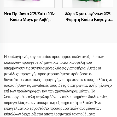
Νέα Προϊόντα 2026 Σπίτι 40Oz
δώρο Χριστουγέννων 2025
Κούπα Μαγκ με Λαβή
Φορητή Κούπα Καφέ για
Κάλυμμα Καλαμάκι Κούπες
Αυτοκίνητο Επίπεδο
για τη Γιορτή της Μητέρας
Ανοξείδωτης Κούπας Τύπου
Tumbler 40oz με Λαβή και
Καλαμάκι Προσαρμοστικό
Η επιλογή ενός εργοστασίου προσαρμοστικών ανοξείδωτων
κύπελλων προσφέρει σημαντικά πρακτικά οφέλη που
υπερβαίνουν τις συνηθισμένες λύσεις για ποτήρια. Αυτές οι
μονάδες παραγωγής προσφέρουν άμεση πρόσβαση σε
δυνατότητες ποιοτικής παραγωγής, επιτρέποντας στους πελάτες να
υλοποιήσουν τις μοναδικές τους ιδέες, διατηρώντας πλήρη έλεγχο
επί των προδιαγραφών και των χρονοδιαγραμμάτων. Τα
λειτουργικά οφέλη περιλαμβάνουν απλοποιημένες διαδικασίες
παραγγελίας και ανταποκριτική εξυπηρέτηση πελατών. Ένα
επαγγελματικό εργοστάσιο προσαρμοστικών ανοξείδωτων
κύπελλων διαχειρίζεται αποτελεσματικά τα αποθέματα,