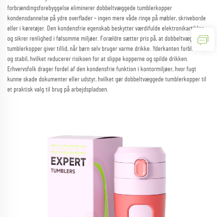
forbrændingsforebyggelse eliminerer dobbeltvæggede tumblerkopper
kondensdannelse på ydre overflader – ingen mere våde ringe på møbler, skriveborde
eller i køretøjer. Den kondensfrie egenskab beskytter værdifulde elektronikartikler
og sikrer renlighed i følsomme miljøer. Forældre sætter pris på, at dobbeltvæggede
tumblerkopper giver tillid, når børn selv bruger varme drikke. Yderkanten forbliver tør
og stabil, hvilket reducerer risikoen for at slippe kopperne og spilde drikken.
Erhvervsfolk drager fordel af den kondensfrie funktion i kontormiljøer, hvor fugt
kunne skade dokumenter eller udstyr, hvilket gør dobbeltvæggede tumblerkopper til
et praktisk valg til brug på arbejdspladsen.