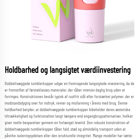
Holdbarhed og langsigtet værdiinvestering
Dobbeltvæggede tumblerkopper udgør en fremragende langsigtede investering, da de
er fremstillet af førsteklasses materialer, der tåber intensiv daglig brug uden at
forringes. Konstruktionen består typisk af rustfrit stål eller forstærket polymer, der er
modstandsdygtig over for indtryk, revner og misfarvning i årevis med brug. Denne
holdbarhed betyder, at dobbeltvæggede tumblerkopper bibeholder deres æstetiske
tiltrækkelighed og funktionalitet langt længere end engangbrugsalternativer, hvilket
giver reelle besparelser gennem en forlænget levetid. Den robuste konstruktion af
dobbeltvæggede tumblerkopper tåber fald, stød og almindelig transport uden at
påvirke isoleringsydelsen eller den strukturelle integritet. Mange modeller har tætte