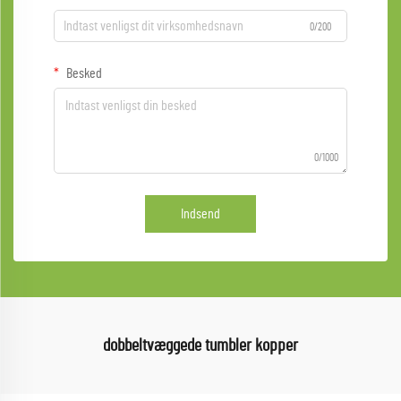
0/200
Besked
0/1000
Indsend
dobbeltvæggede tumbler kopper