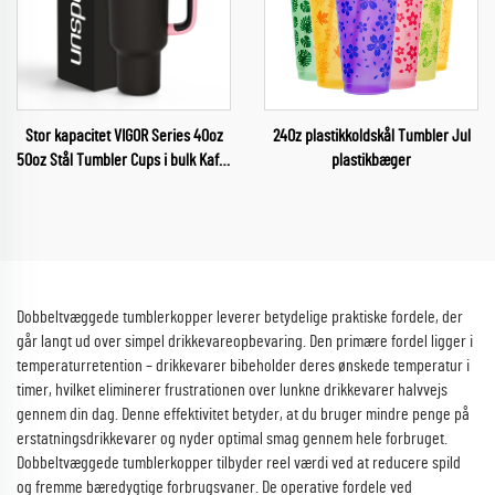
Stor kapacitet VIGOR Series 40oz
24Oz plastikkoldskål Tumbler Jul
50oz Stål Tumbler Cups i bulk Kaffe
plastikbæger
Termos 2024
Dobbeltvæggede tumblerkopper leverer betydelige praktiske fordele, der
går langt ud over simpel drikkevareopbevaring. Den primære fordel ligger i
temperaturretention – drikkevarer bibeholder deres ønskede temperatur i
timer, hvilket eliminerer frustrationen over lunkne drikkevarer halvvejs
gennem din dag. Denne effektivitet betyder, at du bruger mindre penge på
erstatningsdrikkevarer og nyder optimal smag gennem hele forbruget.
Dobbeltvæggede tumblerkopper tilbyder reel værdi ved at reducere spild
og fremme bæredygtige forbrugsvaner. De operative fordele ved