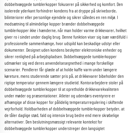
dobbeltvæggede tumblerkopper fokuserer på sikkerhed og komfort. Den
isolerede yderkant forhindrer kondens fra at dryppe på skriveborde,
bilinteriorer eller personlige ejendele og sikrer således en ren miljø. I
modsætning til almindelige kopper brænder dobbeltvæggede
tumblerkopper ikke i hænderne, når man holder varme drikkevarer, hvilket
giver ro i sindet under daglig brug. Denne funktion viser sig især værdifuld i
professionelle sammenhænge, hvor udspild kan beskadige udstyr eller
dokumenter. Designet uden kondens beskytter elektroniske enheder og
sikrer renlighed på arbejdspladsen. Dobbeltvæggede tumblerkopper
udmærker sig ved deres anvendelsesegnethed i mange forskellige
scenarier. Pendlerer får glæde af at holde kaffe varm under længere
køreture, mens studerende sætter pris på, at drikkevarer bibeholder den
rigtige temperatur gennem længere studietid. Kontorarbejdere stoler på
dobbeltvæggede tumblerkopper til at opretholde drikkevarekvaliteten
under møder og præsentationer. Atleter og udendørs eventyrere er
afhængige af disse kopper for pålidelig temperaturregulering i skiftende
vejrforhold. Holdbarheden af dobbeltvæggede tumblerkopper betyder, at
de tåler daglige stød, fald og intensiv brug bedre end mere skrøbelige
alternativer. Den beslutningsmæssigt relevante kontekst for
dobbeltvæggede tumblerkopper understreger den langsigtet