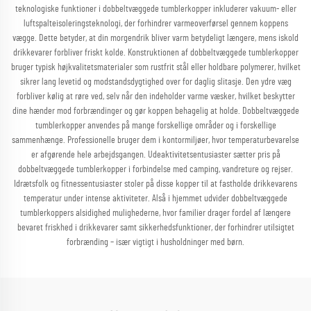
teknologiske funktioner i dobbeltvæggede tumblerkopper inkluderer vakuum- eller
luftspalteisoleringsteknologi, der forhindrer varmeoverførsel gennem koppens
vægge. Dette betyder, at din morgendrik bliver varm betydeligt længere, mens iskold
drikkevarer forbliver friskt kolde. Konstruktionen af dobbeltvæggede tumblerkopper
bruger typisk højkvalitetsmaterialer som rustfrit stål eller holdbare polymerer, hvilket
sikrer lang levetid og modstandsdygtighed over for daglig slitasje. Den ydre væg
forbliver kølig at røre ved, selv når den indeholder varme væsker, hvilket beskytter
dine hænder mod forbrændinger og gør koppen behagelig at holde. Dobbeltvæggede
tumblerkopper anvendes på mange forskellige områder og i forskellige
sammenhænge. Professionelle bruger dem i kontormiljøer, hvor temperaturbevarelse
er afgørende hele arbejdsgangen. Udeaktivitetsentusiaster sætter pris på
dobbeltvæggede tumblerkopper i forbindelse med camping, vandreture og rejser.
Idrætsfolk og fitnessentusiaster stoler på disse kopper til at fastholde drikkevarens
temperatur under intense aktiviteter. Alså i hjemmet udvider dobbeltvæggede
tumblerkoppers alsidighed mulighederne, hvor familier drager fordel af længere
bevaret friskhed i drikkevarer samt sikkerhedsfunktioner, der forhindrer utilsigtet
forbrænding – især vigtigt i husholdninger med børn.