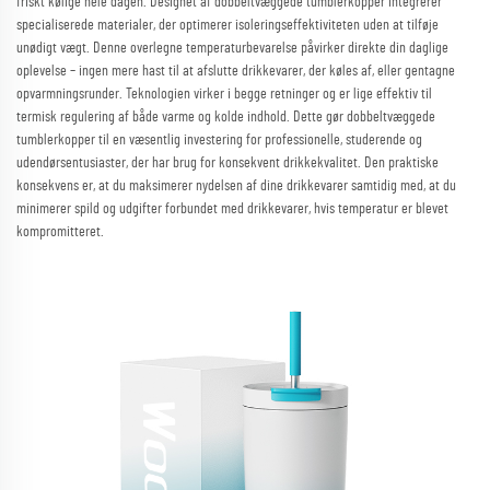
friskt kølige hele dagen. Designet af dobbeltvæggede tumblerkopper integrerer
specialiserede materialer, der optimerer isoleringseffektiviteten uden at tilføje
unødigt vægt. Denne overlegne temperaturbevarelse påvirker direkte din daglige
oplevelse – ingen mere hast til at afslutte drikkevarer, der køles af, eller gentagne
opvarmningsrunder. Teknologien virker i begge retninger og er lige effektiv til
termisk regulering af både varme og kolde indhold. Dette gør dobbeltvæggede
tumblerkopper til en væsentlig investering for professionelle, studerende og
udendørsentusiaster, der har brug for konsekvent drikkekvalitet. Den praktiske
konsekvens er, at du maksimerer nydelsen af dine drikkevarer samtidig med, at du
minimerer spild og udgifter forbundet med drikkevarer, hvis temperatur er blevet
kompromitteret.