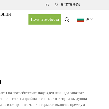
+86-13376626036
ОВИНИ
Получете оферта
BG
и
гат на потребителите надежден начин да запазват
хнологията на двойна стена, която създава въздушна
а на изолираните чашки-термоси включва премиум