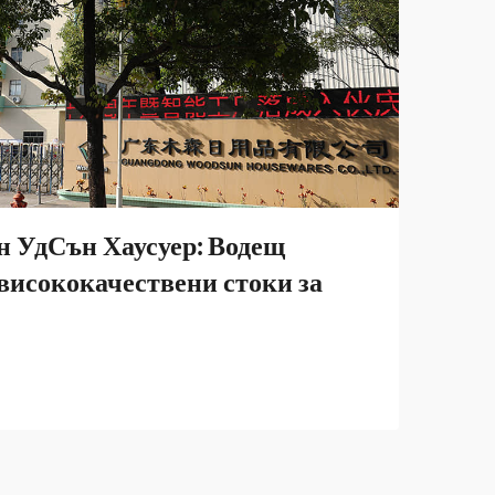
н УдСън Хаусуер: Водещ
висококачествени стоки за