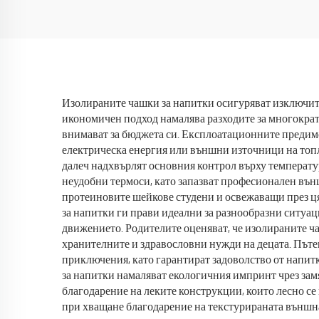
Изолираните чашки за напитки осигуряват изключите
икономичен подход намалява разходите за многократ
внимават за бюджета си. Експлоатационните предимс
електрическа енергия или външни източници на топл
далеч надхвърлят основния контрол върху температу
неудобни термоси, като запазват професионален вън
протеиновите шейкове студени и освежаващи през ця
за напитки ги прави идеални за разнообразни ситуац
движението. Родителите оценяват, че изолираните ча
хранителните и здравословни нужди на децата. Пъте
приключения, като гарантират задоволство от напитк
за напитки намаляват екологичния импринт чрез зам
благодарение на леките конструкции, които лесно с
при хващане благодарение на текстурираната външна