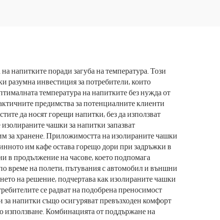
 чаша
термос чаша от
неръждаема стомана 40
унции с дръжка и
сламка
на напитките поради загуба на температура. Този
ки разумна инвестиция за потребители, които
птималната температура на напитките без нужда от
рактичните предимства за потенциалните клиенти
тите да носят горещи напитки, без да използват
е изолираните чашки за напитки запазват
 им за хранене. Приложимостта на изолираните чашки
тринното им кафе остава горещо дори при задръжки в
ни в продължение на часове, което подпомага
по време на полети, пътувания с автомобил и външни
ането на решение, подчертава как изолираните чашки
требителите се радват на подобрена преносимост
и за напитки също осигуряват превъзходен комфорт
но използване. Комбинацията от поддържане на