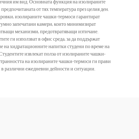
тичния им вид. Основната функция на изолираните
 предпочитаната от тях температура през целия ден.
нировки, изолираните чашки-термоси гарантират
уумно запечатани камери, които минимизират
чатващи механизми, предотвратяващи изтичане.
е ги използват в офис среда, за да поддържат
не на хидратационните напитки студени по време на
Студентите извлекат полза от изолираните чашки-
остранността на изолираните чашки-термоси ги прави
м в различни ежедневни дейности и ситуации.