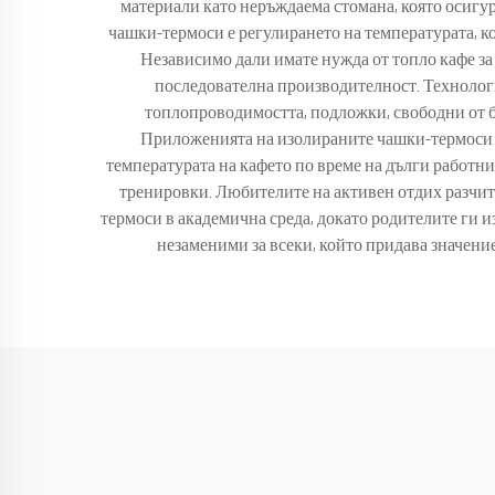
материали като неръждаема стомана, която осигу
чашки-термоси е регулирането на температурата, ко
Независимо дали имате нужда от топло кафе за
последователна производителност. Технолог
топлопроводимостта, подложки, свободни от б
Приложенията на изолираните чашки-термоси о
температурата на кафето по време на дълги работн
тренировки. Любителите на активен отдих разчит
термоси в академична среда, докато родителите ги 
незаменими за всеки, който придава значени