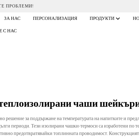
ТЕ ПРОБЛЕМИ!
ЗА НАС
ПЕРСОНАЛИЗАЦИЯ
ПРОДУКТИ
Н
Е С НАС
теплоизолирани чаши шейкър
о решение за поддържане на температурата на напитките и предла
ълги периоди. Тези изолирани чашки-термоси са изработени по те
ктивно предотвратявайки топлинната проводимост. Конструкцият