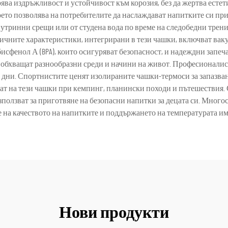
рява издръжливост и устойчивост към корозия, без да жертва есте
ето позволява на потребителите да наслаждават напитките си при
 утринни срещи или от студена вода по време на следобедни тре
ичните характеристики, интегрирани в тези чашки, включват вак
исфенол А (BPA), които осигуряват безопасност, и надеждни запе
бхващат разнообразни среди и начини на живот. Професионалистит
и дни. Спортнистите ценят изолираните чашки-термоси за запазва
ат на тези чашки при кемпинг, планински походи и пътешествия. 
използват за приготвяне на безопасни напитки за децата си. Мног
е на качеството на напитките и поддържането на температурата и
Нови продукти