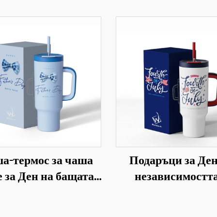
а-термос за чаша
Подаръци за Ден
 за Ден на бащата,
независимостта
ръци за чашки 2026
Америка, проду
термос, 40 унции,