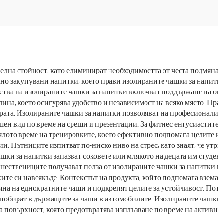
за кола, 40 унции,
лна стойност, като елиминират необходимостта от честа подмяна 
но закупувани напитки, което прави изолираните чашки за напит
тва на изолираните чашки за напитки включват поддържане на о
ина, което осигурява удобство и независимост на всяко място. П
рата. Изолираните чашки за напитки позволяват на професионалис
шен вид по време на срещи и презентации. За фитнес ентусиастит
лото време на тренировките, което ефективно подпомага целите
ии. Пътниците изпитват по-ниско ниво на стрес, като знаят, че у
шки за напитки запазват соковете или млякото на децата им студе
шествениците получават полза от изолираните чашки за напитки 
ите си навсякъде. Контекстът на продукта, който подпомага взем
яна на еднократните чаши и подкрепят целите за устойчивост. По
е побират в държащите за чаши в автомобилите. Изолираните чашк
 повърхност, която предотвратява изплъзване по време на актив