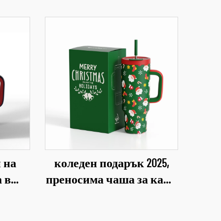
 на
коледен подарък 2025,
 в
преносима чаша за кафе
кт
за кола,
 чаша
персонализируема