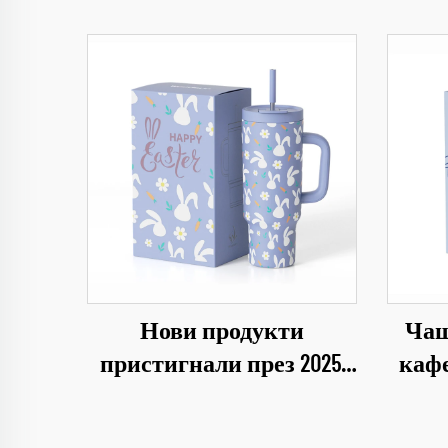
Нови продукти
Чаш
пристигнали през 2025,
кафе
тъмблър за кафе, чаша,
пода
подарък за Великден