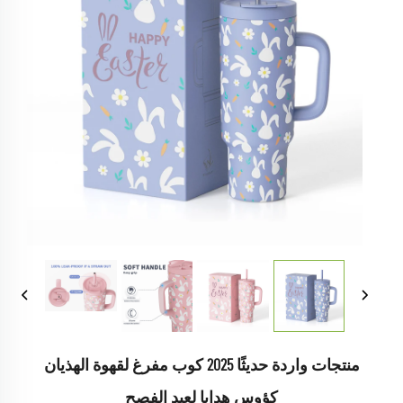
منتجات واردة حديثًا 2025 كوب مفرغ لقهوة الهذيان
كؤوس هدايا لعيد الفصح