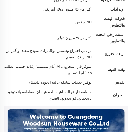
مساحة الأرضية
أكثر من 300000 متر مربع
الإيرادات
أكثر من 160 مليون دولار أمريكي
قدرات البحث
300 شخص
والتطوير
استثمار في البحث
أكثر من 35 مليون دولار
والتطوير
براءتي اختراع وطنيتين، و30 براءة نموذج مفيد، وأكثر من
براءة اختراع
300 براءة تصميم
متوفر في المخزون، 1-3 أيام للتسليم؛ إثبات حسب الطلب،
وقت العينة
5-7 أيام للتسليم
تقديم
توفير خدمات شاملة عالية الجودة للعملاء
منطقة داوانغ الصناعية، بلدة هيشان، مقاطعة يانغدونغ،
العنوان
يانغجيانغ، قوانغدونغ، الصين