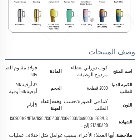
وصف المنتجات
كوب دوراني بغطاء
فولاذ مقاوم للصدأ
المادة
اسم المنتج
مزدوج الوظيفة
304
32 أوقية/40
الكمية الدنيا
2000 قطعة
الحجم
أوقية/50 أوقية
للطلب
كما في الصورة/حسب
وقت إعداد
5 أيام
اللون
الطلب
العينة
ISO9001/SMETA/BSCI/ISO14001/ISO45001/SA8000/LFGB/US
الشهادة
STANDARD إلخ....
ملاحظة:
أيها العملاء الأعزاء، بسبب عوامل مثل اختلاف عمليات