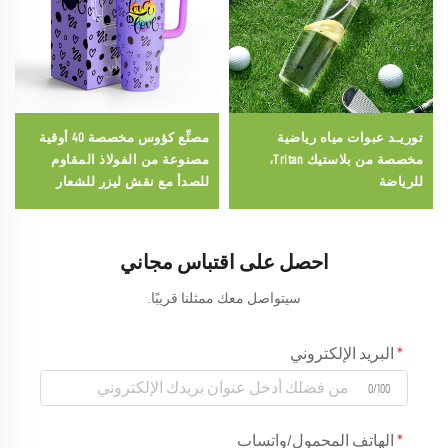
توريـد عبوات مياه رياضية
مصنِّع كؤوس مخصصة 40 أوقية
مخصصة من بلاستيك Tritan،
مصنوعة من الفولاذ المقاوم
للرياضة
للصدأ مع نقش ليزر للشعار
مخصصة لمارثون الفخر
احصل على اقتباس مجاني
سيتواصل معك ممثلنا قريبًا.
البريد الإلكتروني
0/100
الهاتف المحمول/واتساب