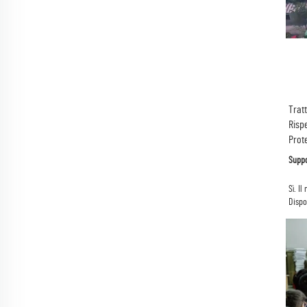
Trat
Risp
Prote
Supp
Dispo