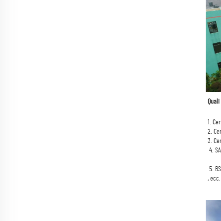
Quali
1. Ce
2. Ce
3. Ce
 4. 
SA
 5. 
, ecc.