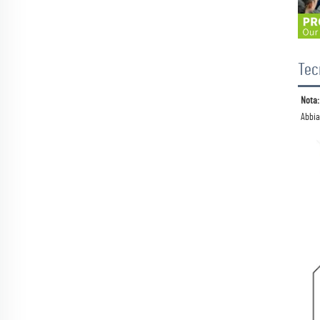
Tec
Nota:
Abbia