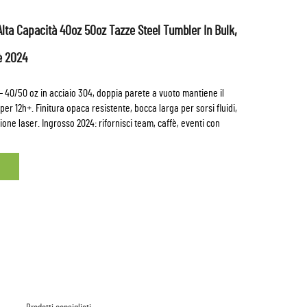
Alta Capacità 40oz 50oz Tazze Steel Tumbler In Bulk,
è 2024
— 40/50 oz in acciaio 304, doppia parete a vuoto mantiene il
per 12h+. Finitura opaca resistente, bocca larga per sorsi fluidi,
ione laser. Ingrosso 2024: rifornisci team, caffè, eventi con