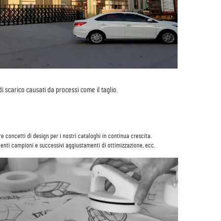
i scarico causati da processi come il taglio.
Sì. Il nostro team di sviluppo prodotto è composto da oltre 20 designer e 30 ingegneri per facilitare concetti di design per i nostri cataloghi in continua crescita. 
ienti campioni e successivi aggiustamenti di ottimizzazione, ecc. 