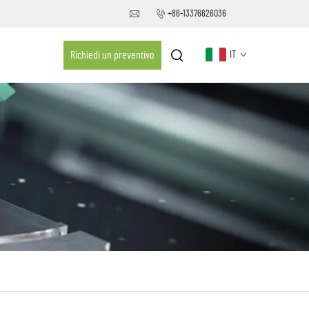
+86-13376626036
Richiedi un preventivo
IT