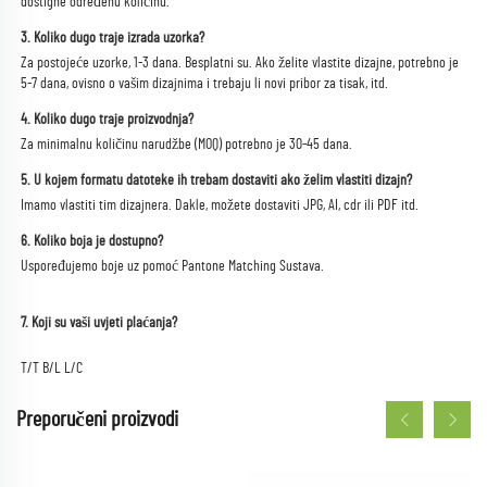
dostigne određenu količinu. 
3. Koliko dugo traje izrada uzorka? 
Za postojeće uzorke, 1-3 dana. Besplatni su. Ako želite vlastite dizajne, potrebno je 
5-7 dana, ovisno o vašim dizajnima i trebaju li novi pribor za tisak, itd. 
4. Koliko dugo traje proizvodnja? 
Za minimalnu količinu narudžbe (MOQ) potrebno je 30-45 dana. 
5. U kojem formatu datoteke ih trebam dostaviti ako želim vlastiti dizajn? 
Imamo vlastiti tim dizajnera. Dakle, možete dostaviti JPG, AI, cdr ili PDF itd. 
6. Koliko boja je dostupno? 
Uspoređujemo boje uz pomoć Pantone Matching Sustava. 
7. Koji su vaši uvjeti plaćanja? 
T/T B/L L/C 
Preporučeni proizvodi