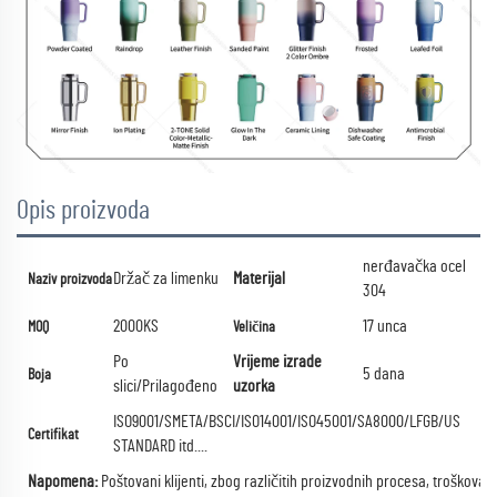
Opis proizvoda
nerđavačka ocel
Držač za limenku
Materijal
Naziv proizvoda
304
2000KS
17 unca
MOQ
Veličina
Po
Vrijeme izrade
5 dana
Boja
slici/Prilagođeno
uzorka
ISO9001/SMETA/BSCI/ISO14001/ISO45001/SA8000/LFGB/US
Certifikat
STANDARD itd....
Napomena:
Poštovani klijenti, zbog različitih proizvodnih procesa, troškova