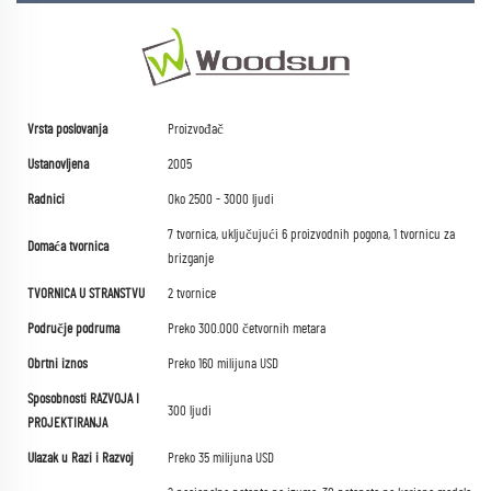
Vrsta poslovanja
Proizvođač
Ustanovljena
2005
Radnici
Oko 2500 - 3000 ljudi
7 tvornica, uključujući 6 proizvodnih pogona, 1 tvornicu za
Domaća tvornica
brizganje
TVORNICA U STRANSTVU
2 tvornice
Područje podruma
Preko 300.000 četvornih metara
Obrtni iznos
Preko 160 milijuna USD
Sposobnosti RAZVOJA I
300 ljudi
PROJEKTIRANJA
Ulazak u Razi i Razvoj
Preko 35 milijuna USD