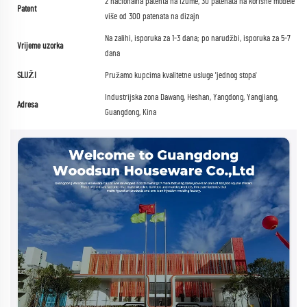
2 nacionalna patenta na izume, 30 patenata na korisne modele i
Patent
više od 300 patenata na dizajn
Na zalihi, isporuka za 1-3 dana; po narudžbi, isporuka za 5-7
Vrijeme uzorka
dana
SLUŽI
Pružamo kupcima kvalitetne usluge 'jednog stopa'
Industrijska zona Dawang, Heshan, Yangdong, Yangjiang,
Adresa
Guangdong, Kina