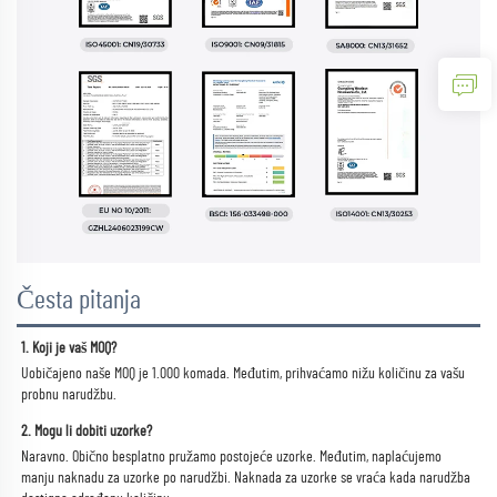
Česta pitanja
1. Koji je vaš MOQ? 
Uobičajeno naše MOQ je 1.000 komada. Međutim, prihvaćamo nižu količinu za vašu 
probnu narudžbu. 
2. Mogu li dobiti uzorke? 
Naravno. Obično besplatno pružamo postojeće uzorke. Međutim, naplaćujemo 
manju naknadu za uzorke po narudžbi. Naknada za uzorke se vraća kada narudžba 