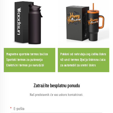
Magnetne sportske termos bočice
Pokloni od nehrđajućeg čelika Uskrs
Sportski termos za putovanja
40 unci termos Dječja Uskrsna čaša
Električni termos po narudžbi
za automobil za sretni Uskrs
Zatražite besplatnu ponudu
Naš predstavnik će vas uskoro kontaktirati.
E-pošta