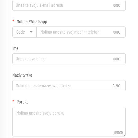
0/100
Mobitel/Whatsapp
Code
0/100
Ime
0/100
Naziv tvrtke
0/200
Poruka
0/1000