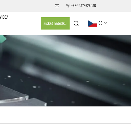
+86-13376626036
VIDEA
Získat nabídku
CS