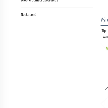
Drobné Domácí Spotřebiče
Neskupené
Výr
Tip:  
Poku