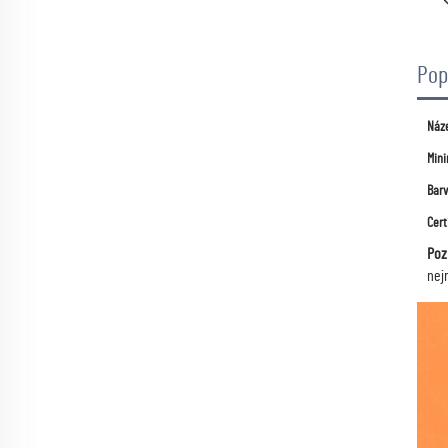
Pop
Náz
Mini
Bar
Cert
Poz
nej