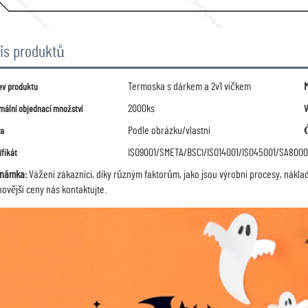
is produktů
Termoska s dárkem a 2v1 víčkem
M
ev produktu
2000ks
mální objednací množství
V
Podle obrázku/vlastní
va
ISO9001/SMETA/BSCI/ISO14001/ISO45001/SA800
ifikát
námka:
Vážení zákazníci, díky různým faktorům, jako jsou výrobní procesy, nákla
novější ceny nás kontaktujte.