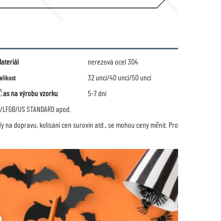
ateriál
nerezová ocel 304
32 uncí/40 uncí/50 uncí
elikost
Čas na výrobu vzorku
5-7 dní
0/LFGB/US STANDARD apod.
dy na dopravu, kolísání cen surovin atd., se mohou ceny měnit.
Pro