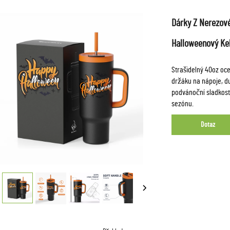
Dárky Z Nerezové
Halloweenový Ke
Strašidelný 40oz oce
držáku na nápoje, du
podvánoční sladkost
sezónu.
Dotaz